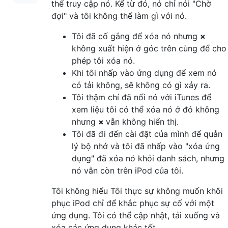
thể truy cập nó. Kể từ đó, nó chỉ nói "Chờ
đợi" và tôi không thể làm gì với nó.
Tôi đã cố gắng để xóa nó nhưng
×
không xuất hiện ở góc trên cùng để cho
phép tôi xóa nó.
Khi tôi nhấp vào ứng dụng để xem nó
có tải không, sẽ không có gì xảy ra.
Tôi thậm chí đã nối nó với iTunes để
xem liệu tôi có thể xóa nó ở đó không
nhưng
×
vẫn không hiển thị.
Tôi đã đi đến cài đặt của mình để quản
lý bộ nhớ và tôi đã nhấp vào "xóa ứng
dụng" đã xóa nó khỏi danh sách, nhưng
nó vẫn còn trên iPod của tôi.
Tôi không hiểu Tôi thực sự không muốn khôi
phục iPod chỉ để khắc phục sự cố với một
ứng dụng. Tôi có thể cập nhật, tải xuống và
xóa các ứng dụng khác tốt.