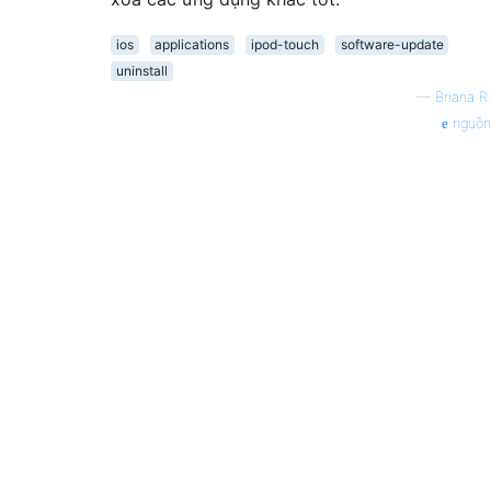
ios
applications
ipod-touch
software-update
uninstall
—
Briana R.
nguồn