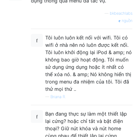
dụng thông qua menu đa tác vụ.
—
bkbeachlabs
nguồn
Tôi luôn luôn kết nối với wifi. Tôi có
wifi ở nhà nên nó luôn được kết nối.
Tôi luôn khởi động lại iPod & amp; nó
không bao giờ hoạt động. Tôi muốn
sử dụng ứng dụng hoặc ít nhất có
thể xóa nó. & amp; Nó không hiển thị
trong menu đa nhiệm của tôi. Tôi đã
thử mọi thứ ..
—
Briana R.
Bạn đang thực sự làm một thiết lập
lại cứng? hoặc chỉ tắt và bật điện
thoại? Giữ nút khóa và nút home
cùng nhau để thiết lập lại cứng.