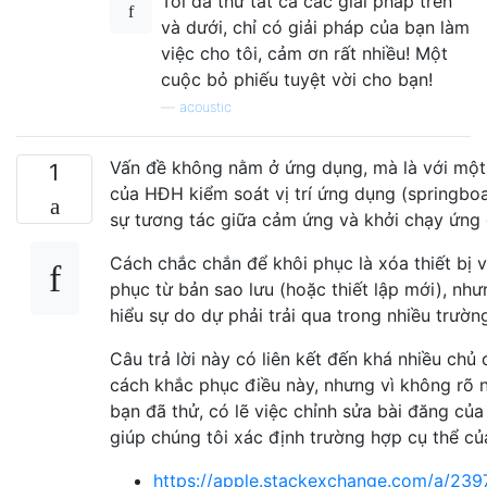
Tôi đã thử tất cả các giải pháp trên
và dưới, chỉ có giải pháp của bạn làm
việc cho tôi, cảm ơn rất nhiều! Một
cuộc bỏ phiếu tuyệt vời cho bạn!
—
acoustic
Vấn đề không nằm ở ứng dụng, mà là với một
1
của HĐH kiểm soát vị trí ứng dụng (springbo
sự tương tác giữa cảm ứng và khởi chạy ứng
Cách chắc chắn để khôi phục là xóa thiết bị v
phục từ bản sao lưu (hoặc thiết lập mới), như
hiểu sự do dự phải trải qua trong nhiều trườn
Câu trả lời này có liên kết đến khá nhiều chủ 
cách khắc phục điều này, nhưng vì không rõ 
bạn đã thử, có lẽ việc chỉnh sửa bài đăng của
giúp chúng tôi xác định trường hợp cụ thể củ
https://apple.stackexchange.com/a/23