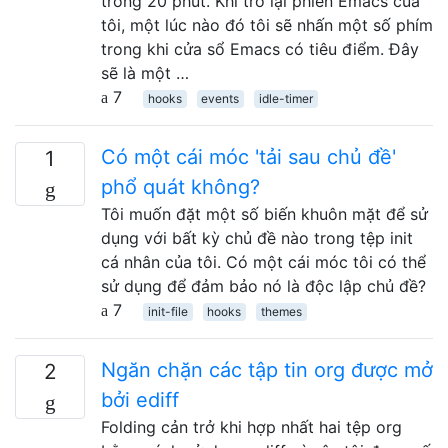
trong 20 phút. Khi trở lại phiên Emacs của
tôi, một lúc nào đó tôi sẽ nhấn một số phím
trong khi cửa sổ Emacs có tiêu điểm. Đây
sẽ là một …
7
hooks
events
idle-timer
Có một cái móc 'tải sau chủ đề'
1
phổ quát không?
Tôi muốn đặt một số biến khuôn mặt để sử
dụng với bất kỳ chủ đề nào trong tệp init
cá nhân của tôi. Có một cái móc tôi có thể
sử dụng để đảm bảo nó là độc lập chủ đề?
7
init-file
hooks
themes
Ngăn chặn các tập tin org được mở
2
bởi ediff
Folding cản trở khi hợp nhất hai tệp org