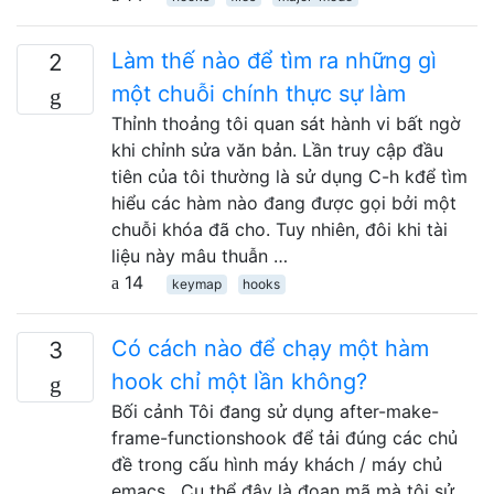
Làm thế nào để tìm ra những gì
2
một chuỗi chính thực sự làm
Thỉnh thoảng tôi quan sát hành vi bất ngờ
khi chỉnh sửa văn bản. Lần truy cập đầu
tiên của tôi thường là sử dụng C-h kđể tìm
hiểu các hàm nào đang được gọi bởi một
chuỗi khóa đã cho. Tuy nhiên, đôi khi tài
liệu này mâu thuẫn …
14
keymap
hooks
Có cách nào để chạy một hàm
3
hook chỉ một lần không?
Bối cảnh Tôi đang sử dụng after-make-
frame-functionshook để tải đúng các chủ
đề trong cấu hình máy khách / máy chủ
emacs . Cụ thể đây là đoạn mã mà tôi sử