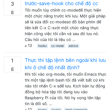
trước-save-hook cho chế độ cc
3
Tôi muốn tùy chỉnh cc-modeđể thực hiện
một chức năng trước khi lưu. Một giải pháp
sẽ là sửa đổi cc-modesơ đồ bàn phím để
liên kết C-x C-svới một chức năng thực
hiện công việc tôi cần và sau đó lưu nó.
Câu hỏi của tôi là liệu có …
13
hooks
cc-mode
advice
Thực thi tập lệnh bên ngoài khi lưu
1
khi ở chế độ nhất định?
Khi tôi vào org-mode, tôi muốn Emacs thực
thi một tập lệnh bash tôi đã viết bất cứ khi
nào tôi nhấn C-x sđể lưu. Kịch bản tự động
đồng bộ hóa tệp tôi đang lưu vào
Raspberry Pi của tôi. Nó hy vọng tên tập
tin là đối số. …
12
hooks
saving
shell-command