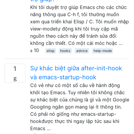
Khi tôi duyệt trợ giúp Emacs cho các chức
năng thông qua C-h f, tôi thường muốn
xem qua triển khai Elisp / C. Tôi muốn nhập
view-modetự động khi tôi truy cập mã
nguồn theo cách này để tránh sửa đổi
không cần thiết. Có một cái móc hoặc …
10
elisp
hooks
advice
help-mode
Sự khác biệt giữa after-init-hook
1
và emacs-startup-hook
Có vẻ như có một số câu về hành động
khởi tạo Emacs. Tuy nhiên tôi không chắc
sự khác biệt của chúng là gì và một Google
Googling ngắn gọn mang lại ít thông tin.
Có phải nó giống như emacs-startup-
hookđược thực thi ngay lập tức sau khi
Emacs …