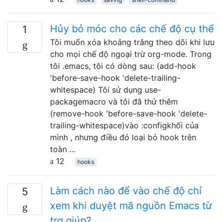
Hủy bỏ móc cho các chế độ cụ thể
1
Tôi muốn xóa khoảng trắng theo dõi khi lưu
cho mọi chế độ ngoại trừ org-mode. Trong
tôi .emacs, tôi có dòng sau: (add-hook
'before-save-hook 'delete-trailing-
whitespace) Tôi sử dụng use-
packagemacro và tôi đã thử thêm
(remove-hook 'before-save-hook 'delete-
trailing-whitespace)vào :configkhối của
mình , nhưng điều đó loại bỏ hook trên
toàn …
12
hooks
Làm cách nào để vào chế độ chỉ
5
xem khi duyệt mã nguồn Emacs từ
trợ giúp?