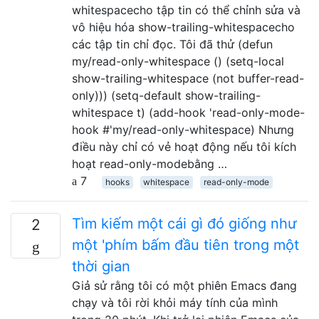
whitespacecho tập tin có thể chỉnh sửa và
vô hiệu hóa show-trailing-whitespacecho
các tập tin chỉ đọc. Tôi đã thử (defun
my/read-only-whitespace () (setq-local
show-trailing-whitespace (not buffer-read-
only))) (setq-default show-trailing-
whitespace t) (add-hook 'read-only-mode-
hook #'my/read-only-whitespace) Nhưng
điều này chỉ có vẻ hoạt động nếu tôi kích
hoạt read-only-modebằng …
7
hooks
whitespace
read-only-mode
Tìm kiếm một cái gì đó giống như
2
một 'phím bấm đầu tiên trong một
thời gian
Giả sử rằng tôi có một phiên Emacs đang
chạy và tôi rời khỏi máy tính của mình