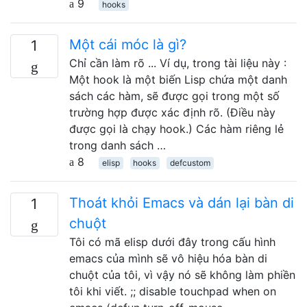
9
hooks
Một cái móc là gì?
1
Chỉ cần làm rõ ... Ví dụ, trong tài liệu này :
Một hook là một biến Lisp chứa một danh
sách các hàm, sẽ được gọi trong một số
trường hợp được xác định rõ. (Điều này
được gọi là chạy hook.) Các hàm riêng lẻ
trong danh sách …
8
elisp
hooks
defcustom
Thoát khỏi Emacs và dán lại bàn di
1
chuột
Tôi có mã elisp dưới đây trong cấu hình
emacs của mình sẽ vô hiệu hóa bàn di
chuột của tôi, vì vậy nó sẽ không làm phiền
tôi khi viết. ;; disable touchpad when on