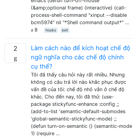
emacs (defun turn-off-mouse
(&amp;optional frame) (interactive) (call-
process-shell-command "xinput --disable
bcm5974" nil "*Shell command output*" …
8
hooks
exit
Làm cách nào để kích hoạt chế độ
2
ngữ nghĩa cho các chế độ chính
cụ thể?
Tôi đã thấy câu hỏi này rất nhiều. Nhưng
không có câu trả lời nào khắc phục được
vấn đề của tôi: chế độ nhỏ vẫn ở chế độ
khác. Cho đến nay, tôi đã thử: (use-
package stickyfunc-enhance :config ;;
(add-to-list 'semantic-default-submodes
'global-semantic-stickyfunc-mode) ;;
(defun turn-on-semantic () (semantic-mode
1) (require …