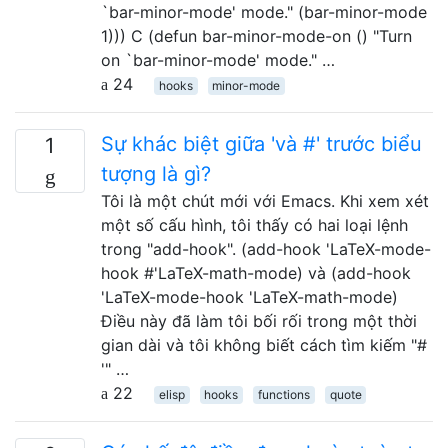
`bar-minor-mode' mode." (bar-minor-mode
1))) C (defun bar-minor-mode-on () "Turn
on `bar-minor-mode' mode." …
24
hooks
minor-mode
Sự khác biệt giữa 'và #' trước biểu
1
tượng là gì?
Tôi là một chút mới với Emacs. Khi xem xét
một số cấu hình, tôi thấy có hai loại lệnh
trong "add-hook". (add-hook 'LaTeX-mode-
hook #'LaTeX-math-mode) và (add-hook
'LaTeX-mode-hook 'LaTeX-math-mode)
Điều này đã làm tôi bối rối trong một thời
gian dài và tôi không biết cách tìm kiếm "#
'" …
22
elisp
hooks
functions
quote