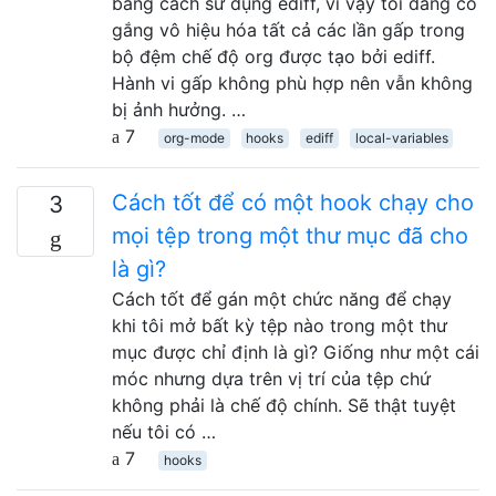
bằng cách sử dụng ediff, vì vậy tôi đang cố
gắng vô hiệu hóa tất cả các lần gấp trong
bộ đệm chế độ org được tạo bởi ediff.
Hành vi gấp không phù hợp nên vẫn không
bị ảnh hưởng. …
7
org-mode
hooks
ediff
local-variables
Cách tốt để có một hook chạy cho
3
mọi tệp trong một thư mục đã cho
là gì?
Cách tốt để gán một chức năng để chạy
khi tôi mở bất kỳ tệp nào trong một thư
mục được chỉ định là gì? Giống như một cái
móc nhưng dựa trên vị trí của tệp chứ
không phải là chế độ chính. Sẽ thật tuyệt
nếu tôi có …
7
hooks