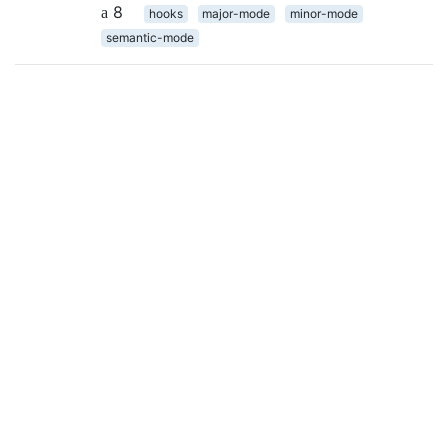
8
hooks
major-mode
minor-mode
semantic-mode