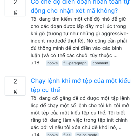
Có chế độ điền đoạn hoàn toàn tự
2
động cho nhận xét mã không?
Tôi đang tìm kiếm một chế độ nhỏ để giữ
cho các đoạn được lấp đầy mọi lúc trong
khi gõ (tương tự như những gì aggressive-
indent-modeđể thụt lề). Nó cũng cần phải
đủ thông minh để chỉ điền vào các bình
luận (và có thể các chuỗi tùy thuộc …
18
hooks
fill-paragraph
comment
Chạy lệnh khi mở tệp của một kiểu
2
tệp cụ thể
Tôi đang cố gắng để có được một tập lệnh
lisp để chạy một số lệnh cho tôi khi tôi mở
một tệp của một kiểu tệp cụ thể. Tôi biết
rằng tôi đang làm việc trong tệp init chính
xác bởi vì nếu tôi xóa chủ đề khỏi nó, …
14
hooks
files
major-mode