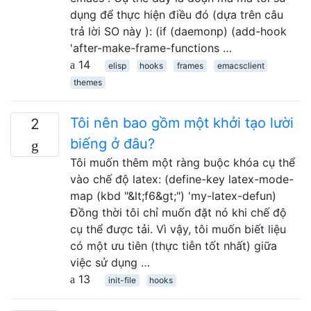
dụng để thực hiện điều đó (dựa trên câu
trả lời SO này ): (if (daemonp) (add-hook
'after-make-frame-functions …
14
elisp
hooks
frames
emacsclient
themes
Tôi nên bao gồm một khởi tạo lười
2
biếng ở đâu?
Tôi muốn thêm một ràng buộc khóa cụ thể
vào chế độ latex: (define-key latex-mode-
map (kbd "&lt;f6&gt;") 'my-latex-defun)
Đồng thời tôi chỉ muốn đặt nó khi chế độ
cụ thể được tải. Vì vậy, tôi muốn biết liệu
có một ưu tiên (thực tiễn tốt nhất) giữa
việc sử dụng …
13
init-file
hooks