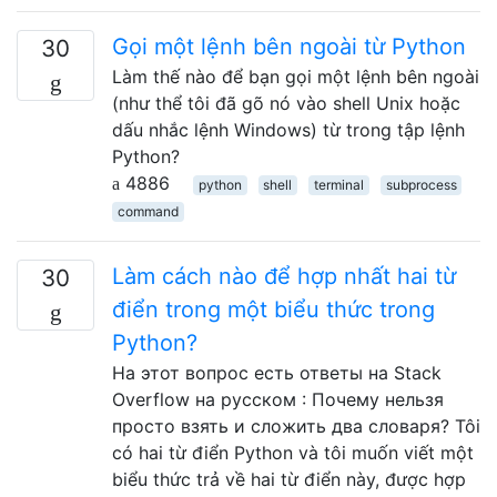
Gọi một lệnh bên ngoài từ Python
30
Làm thế nào để bạn gọi một lệnh bên ngoài
(như thể tôi đã gõ nó vào shell Unix hoặc
dấu nhắc lệnh Windows) từ trong tập lệnh
Python?
4886
python
shell
terminal
subprocess
command
Làm cách nào để hợp nhất hai từ
30
điển trong một biểu thức trong
Python?
На этот вопрос есть ответы на Stack
Overflow на русском : Почему нельзя
просто взять и сложить два словаря? Tôi
có hai từ điển Python và tôi muốn viết một
biểu thức trả về hai từ điển này, được hợp