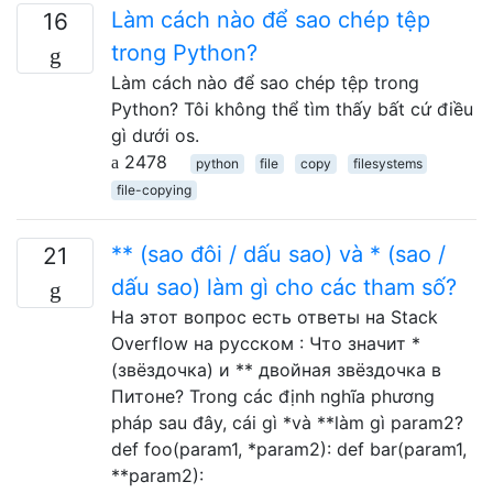
Làm cách nào để sao chép tệp
16
trong Python?
Làm cách nào để sao chép tệp trong
Python? Tôi không thể tìm thấy bất cứ điều
gì dưới os.
2478
python
file
copy
filesystems
file-copying
** (sao đôi / dấu sao) và * (sao /
21
dấu sao) làm gì cho các tham số?
На этот вопрос есть ответы на Stack
Overflow на русском : Что значит *
(звёздочка) и ** двойная звёздочка в
Питоне? Trong các định nghĩa phương
pháp sau đây, cái gì *và **làm gì param2?
def foo(param1, *param2): def bar(param1,
**param2):