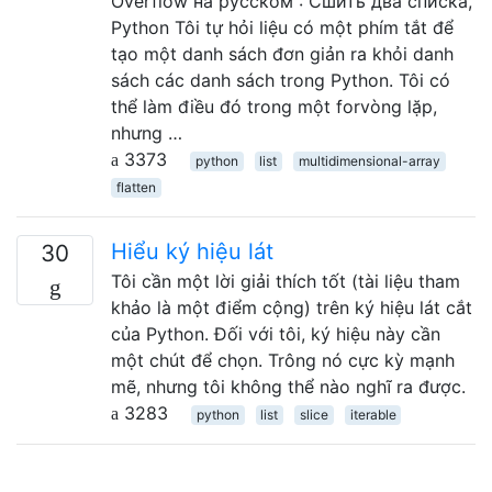
Overflow на русском : Сшить два списка,
Python Tôi tự hỏi liệu có một phím tắt để
tạo một danh sách đơn giản ra khỏi danh
sách các danh sách trong Python. Tôi có
thể làm điều đó trong một forvòng lặp,
nhưng …
3373
python
list
multidimensional-array
flatten
Hiểu ký hiệu lát
30
Tôi cần một lời giải thích tốt (tài liệu tham
khảo là một điểm cộng) trên ký hiệu lát cắt
của Python. Đối với tôi, ký hiệu này cần
một chút để chọn. Trông nó cực kỳ mạnh
mẽ, nhưng tôi không thể nào nghĩ ra được.
3283
python
list
slice
iterable