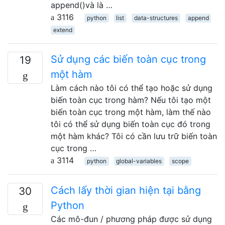
append()và là …
3116
python
list
data-structures
append
extend
Sử dụng các biến toàn cục trong
19
một hàm
Làm cách nào tôi có thể tạo hoặc sử dụng
biến toàn cục trong hàm? Nếu tôi tạo một
biến toàn cục trong một hàm, làm thế nào
tôi có thể sử dụng biến toàn cục đó trong
một hàm khác? Tôi có cần lưu trữ biến toàn
cục trong …
3114
python
global-variables
scope
Cách lấy thời gian hiện tại bằng
30
Python
Các mô-đun / phương pháp được sử dụng