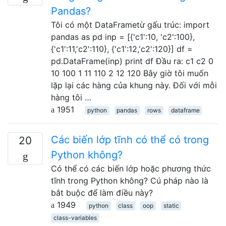
Pandas?
Tôi có một DataFrametừ gấu trúc: import
pandas as pd inp = [{'c1':10, 'c2':100},
{'c1':11,'c2':110}, {'c1':12,'c2':120}] df =
pd.DataFrame(inp) print df Đầu ra: c1 c2 0
10 100 1 11 110 2 12 120 Bây giờ tôi muốn
lặp lại các hàng của khung này. Đối với mỗi
hàng tôi …
1951
python
pandas
rows
dataframe
Các biến lớp tĩnh có thể có trong
20
Python không?
Có thể có các biến lớp hoặc phương thức
tĩnh trong Python không? Cú pháp nào là
bắt buộc để làm điều này?
1949
python
class
oop
static
class-variables