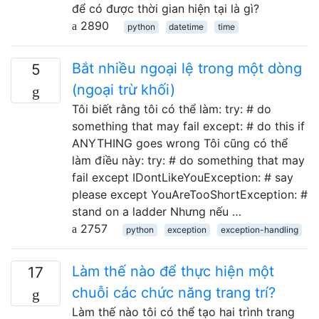
để có được thời gian hiện tại là gì?
2890
python
datetime
time
Bắt nhiều ngoại lệ trong một dòng
5
(ngoại trừ khối)
Tôi biết rằng tôi có thể làm: try: # do
something that may fail except: # do this if
ANYTHING goes wrong Tôi cũng có thể
làm điều này: try: # do something that may
fail except IDontLikeYouException: # say
please except YouAreTooShortException: #
stand on a ladder Nhưng nếu …
2757
python
exception
exception-handling
Làm thế nào để thực hiện một
17
chuỗi các chức năng trang trí?
Làm thế nào tôi có thể tạo hai trình trang