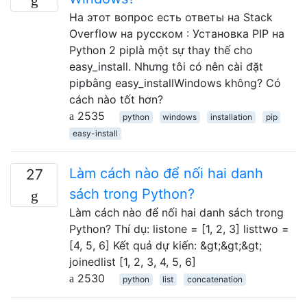
На этот вопрос есть ответы на Stack
Overflow на русском : Установка PIP на
Python 2 piplà một sự thay thế cho
easy_install. Nhưng tôi có nên cài đặt
pipbằng easy_installWindows không? Có
cách nào tốt hơn?
2535
python
windows
installation
pip
easy-install
Làm cách nào để nối hai danh
27
sách trong Python?
Làm cách nào để nối hai danh sách trong
Python? Thí dụ: listone = [1, 2, 3] listtwo =
[4, 5, 6] Kết quả dự kiến: &gt;&gt;&gt;
joinedlist [1, 2, 3, 4, 5, 6]
2530
python
list
concatenation