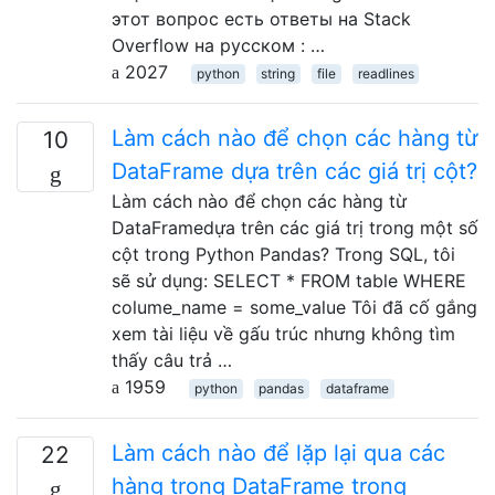
этот вопрос есть ответы на Stack
Overflow на русском : …
2027
python
string
file
readlines
Làm cách nào để chọn các hàng từ
10
DataFrame dựa trên các giá trị cột?
Làm cách nào để chọn các hàng từ
DataFramedựa trên các giá trị trong một số
cột trong Python Pandas? Trong SQL, tôi
sẽ sử dụng: SELECT * FROM table WHERE
colume_name = some_value Tôi đã cố gắng
xem tài liệu về gấu trúc nhưng không tìm
thấy câu trả …
1959
python
pandas
dataframe
Làm cách nào để lặp lại qua các
22
hàng trong DataFrame trong