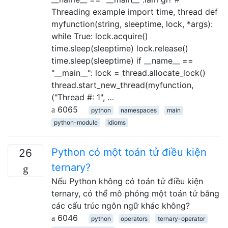
Threading example import time, thread def
myfunction(string, sleeptime, lock, *args):
while True: lock.acquire()
time.sleep(sleeptime) lock.release()
time.sleep(sleeptime) if __name__ ==
"__main__": lock = thread.allocate_lock()
thread.start_new_thread(myfunction,
("Thread #: 1", …
6065
python
namespaces
main
python-module
idioms
Python có một toán tử điều kiện
26
ternary?
Nếu Python không có toán tử điều kiện
ternary, có thể mô phỏng một toán tử bằng
các cấu trúc ngôn ngữ khác không?
6046
python
operators
ternary-operator