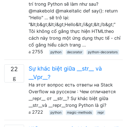
trí trong Python sẽ làm như sau?
@makebold @makeitalic def say(): return
"Hello" ... sẽ trở lại:
"&lt;b&gt;&lt;i&gt;Hello&lt;/i&gt;&lt;/b&gt;"
Tôi không cố gắng thực hiện HTMLtheo
cách này trong một ứng dụng thực tế - chỉ
cố gắng hiểu cách trang …
2755
python
decorator
python-decorators
Sự khác biệt giữa __str__ và
22
__Vpr__?
На этот вопрос есть ответы на Stack
Overflow на русском : Чем отличается
__repr__ от __str__? Sự khác biệt giữa
__str__và __repr__trong Python là gì?
2722
python
magic-methods
repr