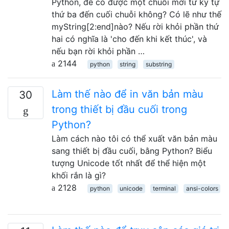
Python, để có được một chuỗi mới từ ký tự
thứ ba đến cuối chuỗi không? Có lẽ như thế
myString[2:end]nào? Nếu rời khỏi phần thứ
hai có nghĩa là 'cho đến khi kết thúc', và
nếu bạn rời khỏi phần …
2144
python
string
substring
Làm thế nào để in văn bản màu
30
trong thiết bị đầu cuối trong
Python?
Làm cách nào tôi có thể xuất văn bản màu
sang thiết bị đầu cuối, bằng Python? Biểu
tượng Unicode tốt nhất để thể hiện một
khối rắn là gì?
2128
python
unicode
terminal
ansi-colors