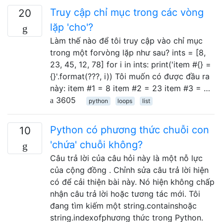
Truy cập chỉ mục trong các vòng
20
lặp 'cho'?
Làm thế nào để tôi truy cập vào chỉ mục
trong một forvòng lặp như sau? ints = [8,
23, 45, 12, 78] for i in ints: print('item #{} =
{}'.format(???, i)) Tôi muốn có được đầu ra
này: item #1 = 8 item #2 = 23 item #3 = …
3605
python
loops
list
Python có phương thức chuỗi con
10
'chứa' chuỗi không?
Câu trả lời của câu hỏi này là một nỗ lực
của cộng đồng . Chỉnh sửa câu trả lời hiện
có để cải thiện bài này. Nó hiện không chấp
nhận câu trả lời hoặc tương tác mới. Tôi
đang tìm kiếm một string.containshoặc
string.indexofphương thức trong Python.