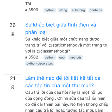
Tôi …
3599
python
string
substring
contains
Sự khác biệt giữa tĩnh điện và
26
phân loại
Sự khác biệt giữa một chức năng được
trang trí với @staticmethodvà một trang trí
với là @classmethodgì?
3582
python
oop
methods
python-decorators
Làm thế nào để tôi liệt kê tất cả
21
các tập tin của một thư mục?
Câu trả lời của câu hỏi này là một nỗ lực
của cộng đồng . Chỉnh sửa câu trả lời hiện
có để cải thiện bài này. Nó hiện không chấp
nhận câu trả lời hoặc tương tác mới. Làm