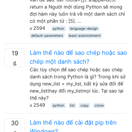
return a Người mới dùng Python sẽ mong
đợi hàm này luôn trả về một danh sách chỉ
có một phần tử : [5]. …
2594
python
language-design
default-parameters
least-astonishment
Làm thế nào để sao chép hoặc sao
19
chép một danh sách?
Các tùy chọn để sao chép hoặc sao chép
danh sách trong Python là gì? Trong khi sử
dụng new_list = my_list, bất kỳ sửa đổi để
new_listthay đổi my_listmọi lúc. Tại sao lại
thế này?
2549
python
list
copy
clone
Làm thế nào để cài đặt pip trên
30
Windows?