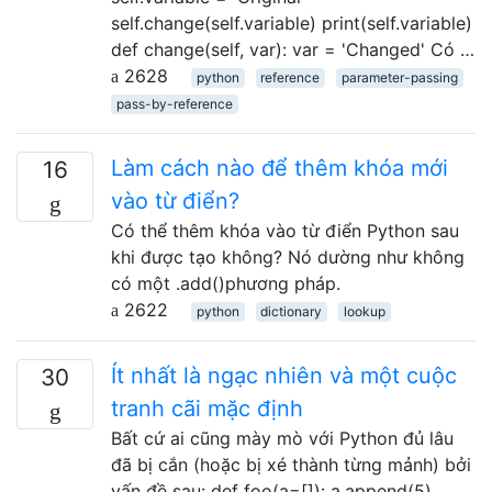
self.change(self.variable) print(self.variable)
def change(self, var): var = 'Changed' Có …
2628
python
reference
parameter-passing
pass-by-reference
Làm cách nào để thêm khóa mới
16
vào từ điển?
Có thể thêm khóa vào từ điển Python sau
khi được tạo không? Nó dường như không
có một .add()phương pháp.
2622
python
dictionary
lookup
Ít nhất là ngạc nhiên và một cuộc
30
tranh cãi mặc định
Bất cứ ai cũng mày mò với Python đủ lâu
đã bị cắn (hoặc bị xé thành từng mảnh) bởi
vấn đề sau: def foo(a=[]): a.append(5)