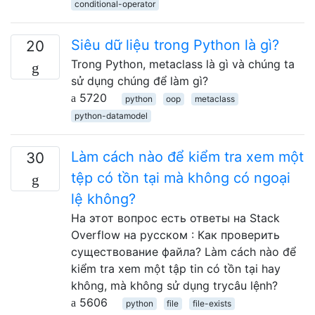
conditional-operator
Siêu dữ liệu trong Python là gì?
20
Trong Python, metaclass là gì và chúng ta
sử dụng chúng để làm gì?
5720
python
oop
metaclass
python-datamodel
Làm cách nào để kiểm tra xem một
30
tệp có tồn tại mà không có ngoại
lệ không?
На этот вопрос есть ответы на Stack
Overflow на русском : Как проверить
существование файла? Làm cách nào để
kiểm tra xem một tập tin có tồn tại hay
không, mà không sử dụng trycâu lệnh?
5606
python
file
file-exists