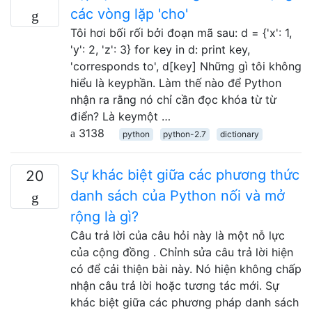
các vòng lặp 'cho'
Tôi hơi bối rối bởi đoạn mã sau: d = {'x': 1,
'y': 2, 'z': 3} for key in d: print key,
'corresponds to', d[key] Những gì tôi không
hiểu là keyphần. Làm thế nào để Python
nhận ra rằng nó chỉ cần đọc khóa từ từ
điển? Là keymột …
3138
python
python-2.7
dictionary
Sự khác biệt giữa các phương thức
20
danh sách của Python nối và mở
rộng là gì?
Câu trả lời của câu hỏi này là một nỗ lực
của cộng đồng . Chỉnh sửa câu trả lời hiện
có để cải thiện bài này. Nó hiện không chấp
nhận câu trả lời hoặc tương tác mới. Sự
khác biệt giữa các phương pháp danh sách