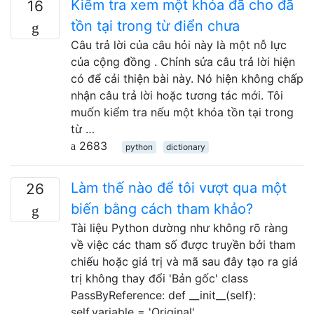
Kiểm tra xem một khóa đã cho đã
16
tồn tại trong từ điển chưa
Câu trả lời của câu hỏi này là một nỗ lực
của cộng đồng . Chỉnh sửa câu trả lời hiện
có để cải thiện bài này. Nó hiện không chấp
nhận câu trả lời hoặc tương tác mới. Tôi
muốn kiểm tra nếu một khóa tồn tại trong
từ …
2683
python
dictionary
Làm thế nào để tôi vượt qua một
26
biến bằng cách tham khảo?
Tài liệu Python dường như không rõ ràng
về việc các tham số được truyền bởi tham
chiếu hoặc giá trị và mã sau đây tạo ra giá
trị không thay đổi 'Bản gốc' class
PassByReference: def __init__(self):
self.variable = 'Original'