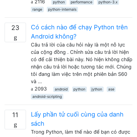
2116
python
performance
python-3.x
range
python-internals
Có cách nào để chạy Python trên
23
Android không?
Câu trả lời của câu hỏi này là một nỗ lực
của cộng đồng . Chỉnh sửa câu trả lời hiện
có để cải thiện bài này. Nó hiện không chấp
nhận câu trả lời hoặc tương tác mới. Chúng
tôi đang làm việc trên một phiên bản S60
và …
2093
android
python
jython
ase
android-scripting
Lấy phần tử cuối cùng của danh
11
sách
Trong Python, làm thế nào để bạn có được