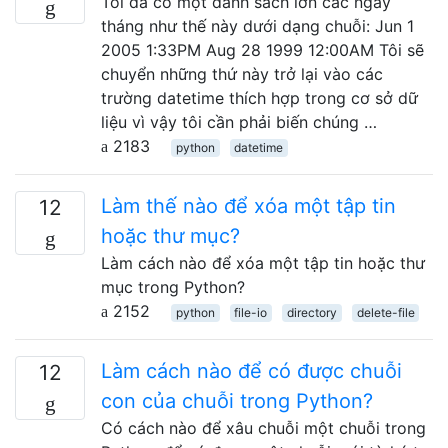
Tôi đã có một danh sách lớn các ngày
tháng như thế này dưới dạng chuỗi: Jun 1
2005 1:33PM Aug 28 1999 12:00AM Tôi sẽ
chuyển những thứ này trở lại vào các
trường datetime thích hợp trong cơ sở dữ
liệu vì vậy tôi cần phải biến chúng …
2183
python
datetime
Làm thế nào để xóa một tập tin
12
hoặc thư mục?
Làm cách nào để xóa một tập tin hoặc thư
mục trong Python?
2152
python
file-io
directory
delete-file
Làm cách nào để có được chuỗi
12
con của chuỗi trong Python?
Có cách nào để xâu chuỗi một chuỗi trong