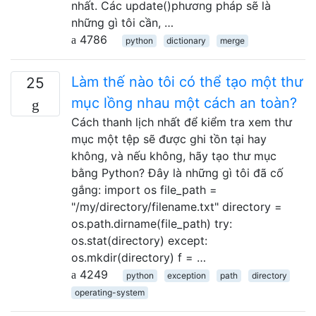
nhất. Các update()phương pháp sẽ là
những gì tôi cần, …
4786
python
dictionary
merge
Làm thế nào tôi có thể tạo một thư
25
mục lồng nhau một cách an toàn?
Cách thanh lịch nhất để kiểm tra xem thư
mục một tệp sẽ được ghi tồn tại hay
không, và nếu không, hãy tạo thư mục
bằng Python? Đây là những gì tôi đã cố
gắng: import os file_path =
"/my/directory/filename.txt" directory =
os.path.dirname(file_path) try:
os.stat(directory) except:
os.mkdir(directory) f = …
4249
python
exception
path
directory
operating-system