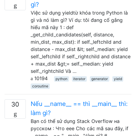
gì?
Việc sử dụng yieldtừ khóa trong Python là
gì và nó làm gì? Ví dụ: tôi đang cố gắng
hiểu mã này 1 : def
_get_child_candidates(self, distance,
min_dist, max_dist): if self._leftchild and
distance - max_dist &lt; self._median: yield
self._leftchild if self._rightchild and distance
+ max_dist &gt;= self._median: yield
self._rightchild Và …
10194
python
iterator
generator
yield
coroutine
Nếu __name__ == thì __main__ thì:
30
làm gì?
Bạn có thể sử dụng Stack Overflow на
русском : Что еее Cho các mã sau đây, if
__name__ == "__main__":làm gì? #