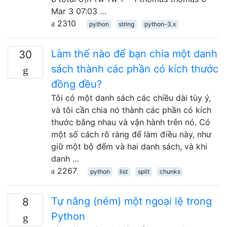
Mar 3 07:03 …
2310
python
string
python-3.x
Làm thế nào để bạn chia một danh
30
sách thành các phần có kích thước
đồng đều?
Tôi có một danh sách các chiều dài tùy ý,
và tôi cần chia nó thành các phần có kích
thước bằng nhau và vận hành trên nó. Có
một số cách rõ ràng để làm điều này, như
giữ một bộ đếm và hai danh sách, và khi
danh …
2267
python
list
split
chunks
Tự nâng (ném) một ngoại lệ trong
8
Python