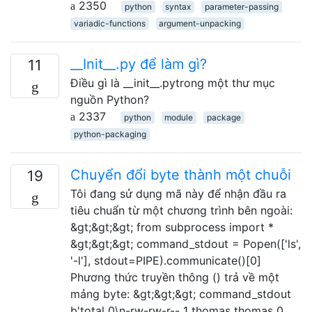
2350
python
syntax
parameter-passing
variadic-functions
argument-unpacking
__Init__.py để làm gì?
11
Điều gì là __init__.pytrong một thư mục
nguồn Python?
2337
python
module
package
python-packaging
Chuyển đổi byte thành một chuỗi
19
Tôi đang sử dụng mã này để nhận đầu ra
tiêu chuẩn từ một chương trình bên ngoài:
&gt;&gt;&gt; from subprocess import *
&gt;&gt;&gt; command_stdout = Popen(['ls',
'-l'], stdout=PIPE).communicate()[0]
Phương thức truyền thông () trả về một
mảng byte: &gt;&gt;&gt; command_stdout
b'total 0\n-rw-rw-r-- 1 thomas thomas 0