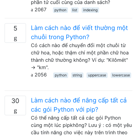
phần tử cuối cùng của danh sách?
2067
python
list
indexing
Làm cách nào để viết thường một
5
chuỗi trong Python?
Có cách nào để chuyển đổi một chuỗi từ
chữ hoa, hoặc thậm chí một phần chữ hoa
thành chữ thường không? Ví dụ: "Kilômét"
→ "km".
2056
python
string
uppercase
lowercase
Làm cách nào để nâng cấp tất cả
30
các gói Python với pip?
Có thể nâng cấp tất cả các gói Python
cùng một lúc pipkhông? Lưu ý : có một yêu
cầu tính năng cho việc này trên trình theo