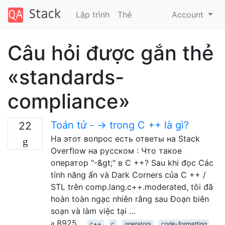
Lập trình
Thẻ
Account
Câu hỏi được gắn thẻ
«standards-
compliance»
Toán tử - -> trong C ++ là gì?
22
На этот вопрос есть ответы на Stack
Overflow на русском : Что такое
оператор "-&gt;" в С ++? Sau khi đọc Các
tính năng ẩn và Dark Corners của C ++ /
STL trên comp.lang.c++.moderated, tôi đã
hoàn toàn ngạc nhiên rằng sau Đoạn biên
soạn và làm việc tại …
8925
c++
c
operators
code-formatting