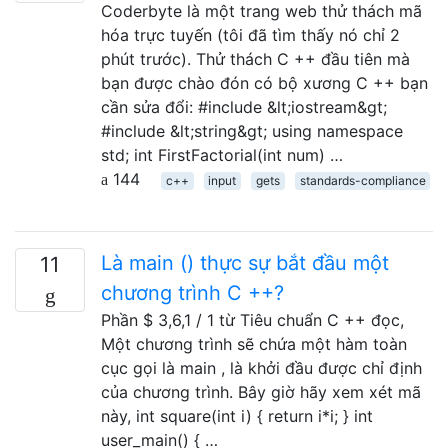
Coderbyte là một trang web thử thách mã
hóa trực tuyến (tôi đã tìm thấy nó chỉ 2
phút trước). Thử thách C ++ đầu tiên mà
bạn được chào đón có bộ xương C ++ bạn
cần sửa đổi: #include &lt;iostream&gt;
#include &lt;string&gt; using namespace
std; int FirstFactorial(int num) …
144
c++
input
gets
standards-compliance
Là main () thực sự bắt đầu một
11
chương trình C ++?
Phần $ 3,6,1 / 1 từ Tiêu chuẩn C ++ đọc,
Một chương trình sẽ chứa một hàm toàn
cục gọi là main , là khởi đầu được chỉ định
của chương trình. Bây giờ hãy xem xét mã
này, int square(int i) { return i*i; } int
user_main() { …