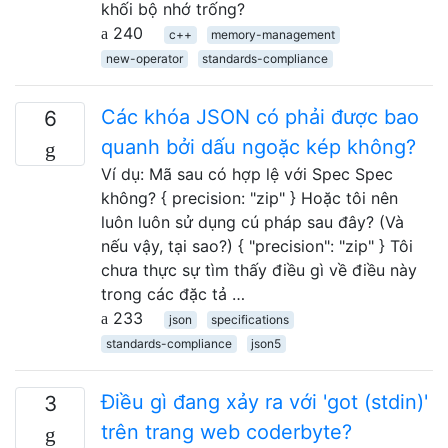
khối bộ nhớ trống?
240
c++
memory-management
new-operator
standards-compliance
Các khóa JSON có phải được bao
6
quanh bởi dấu ngoặc kép không?
Ví dụ: Mã sau có hợp lệ với Spec Spec
không? { precision: "zip" } Hoặc tôi nên
luôn luôn sử dụng cú pháp sau đây? (Và
nếu vậy, tại sao?) { "precision": "zip" } Tôi
chưa thực sự tìm thấy điều gì về điều này
trong các đặc tả …
233
json
specifications
standards-compliance
json5
Điều gì đang xảy ra với 'got (stdin)'
3
trên trang web coderbyte?