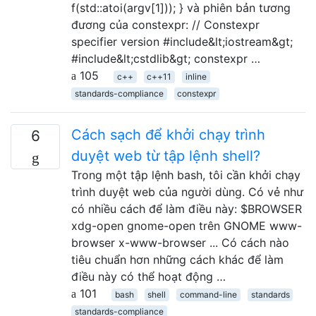
f(std::atoi(argv[1])); } và phiên bản tương
đương của constexpr: // Constexpr
specifier version #include&lt;iostream&gt;
#include&lt;cstdlib&gt; constexpr …
105
c++
c++11
inline
standards-compliance
constexpr
Cách sạch để khởi chạy trình
6
duyệt web từ tập lệnh shell?
Trong một tập lệnh bash, tôi cần khởi chạy
trình duyệt web của người dùng. Có vẻ như
có nhiều cách để làm điều này: $BROWSER
xdg-open gnome-open trên GNOME www-
browser x-www-browser ... Có cách nào
tiêu chuẩn hơn những cách khác để làm
điều này có thể hoạt động …
101
bash
shell
command-line
standards
standards-compliance