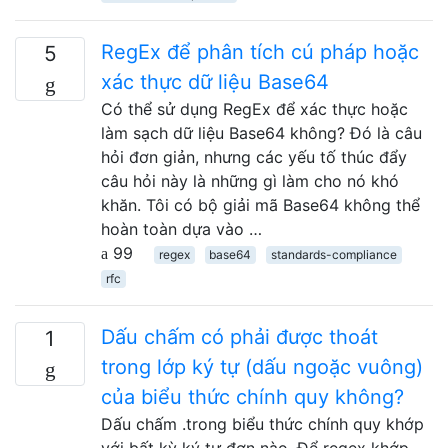
RegEx để phân tích cú pháp hoặc
5
xác thực dữ liệu Base64
Có thể sử dụng RegEx để xác thực hoặc
làm sạch dữ liệu Base64 không? Đó là câu
hỏi đơn giản, nhưng các yếu tố thúc đẩy
câu hỏi này là những gì làm cho nó khó
khăn. Tôi có bộ giải mã Base64 không thể
hoàn toàn dựa vào …
99
regex
base64
standards-compliance
rfc
Dấu chấm có phải được thoát
1
trong lớp ký tự (dấu ngoặc vuông)
của biểu thức chính quy không?
Dấu chấm .trong biểu thức chính quy khớp
với bất kỳ ký tự đơn nào. Để regex khớp