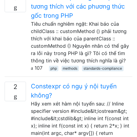
tương thích với các phương thức
gốc trong PHP
Tiêu chuẩn nghiêm ngặt: Khai báo của
childClass :: customMethod () phải tương
thích với khai báo của parentClass ::
customMethod () Nguyên nhân có thể gây
ra lỗi này trong PHP là gì? Tôi có thể tìm
thông tin về việc tương thích nghĩa là gì?
107
php
methods
standards-compliance
Constexpr có ngụ ý nội tuyến
2
không?
Hãy xem xét hàm nội tuyến sau: // Inline
specifier version #include&lt;iostream&gt;
#include&lt;cstdlib&gt; inline int f(const int
x); inline int f(const int x) { return 2*x; } int
main(int argc, char* argv[]) { return