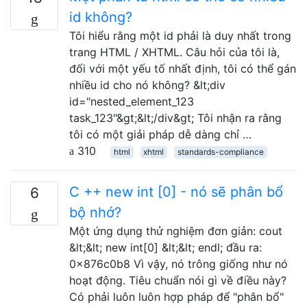
id không?
Tôi hiểu rằng một id phải là duy nhất trong
trang HTML / XHTML. Câu hỏi của tôi là,
đối với một yếu tố nhất định, tôi có thể gán
nhiều id cho nó không? &lt;div
id="nested_element_123
task_123"&gt;&lt;/div&gt; Tôi nhận ra rằng
tôi có một giải pháp dễ dàng chỉ …
310
html
xhtml
standards-compliance
C ++ new int [0] - nó sẽ phân bổ
6
bộ nhớ?
Một ứng dụng thử nghiệm đơn giản: cout
&lt;&lt; new int[0] &lt;&lt; endl; đầu ra:
0x876c0b8 Vì vậy, nó trông giống như nó
hoạt động. Tiêu chuẩn nói gì về điều này?
Có phải luôn luôn hợp pháp để "phân bổ"