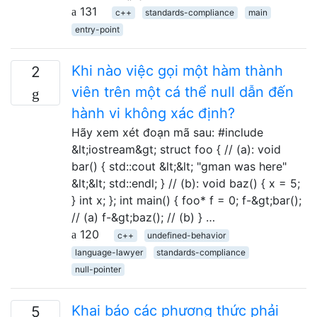
131
c++
standards-compliance
main
entry-point
Khi nào việc gọi một hàm thành
2
viên trên một cá thể null dẫn đến
hành vi không xác định?
Hãy xem xét đoạn mã sau: #include
&lt;iostream&gt; struct foo { // (a): void
bar() { std::cout &lt;&lt; "gman was here"
&lt;&lt; std::endl; } // (b): void baz() { x = 5;
} int x; }; int main() { foo* f = 0; f-&gt;bar();
// (a) f-&gt;baz(); // (b) } …
120
c++
undefined-behavior
language-lawyer
standards-compliance
null-pointer
Khai báo các phương thức phải
5