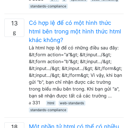
standards-compliance
Có hợp lệ để có một hình thức
13
html bên trong một hình thức html
khác không?
Là html hợp lệ để có những điều sau đây:
&lt;form action="a"&gt; &lt;input.../&gt;
&lt;form action="b"&gt; &lt;input.../&gt;
&lt;input.../&gt; &lt;input.../&gt; &lt;/form&gt;
&lt;input.../&gt; &lt;/form&gt; Vì vậy, khi bạn
gửi "b", bạn chỉ nhận được các trường
trong biểu mẫu bên trong. Khi bạn gửi "a",
bạn sẽ nhận được tất cả các trường …
331
html
web-standards
standards-compliance
Một phần tử html có thể có nhiều
18