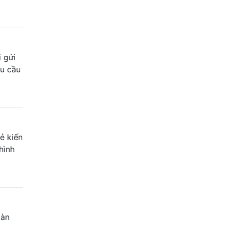
 gửi
êu cầu
ẻ kiến
hình
màn