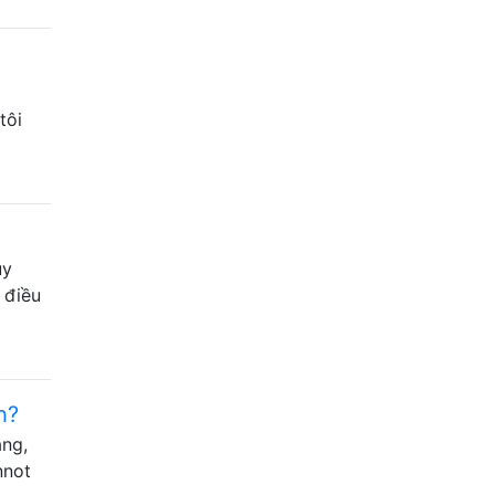
tôi
uy
 điều
h?
áng,
nnot