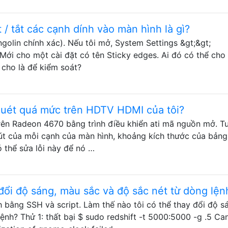
 / tắt các cạnh dính vào màn hình là gì?
ngolin chính xác). Nếu tôi mở, System Settings &gt;&gt;
 Mới cho một cài đặt có tên Sticky edges. Ai đó có thể cho 
 cho là để kiểm soát?
quét quá mức trên HDTV HDMI của tôi?
rên Radeon 4670 bằng trình điều khiển ati mã nguồn mở. T
hút của mỗi cạnh của màn hình, khoảng kích thước của bảng
 thể sửa lỗi này để nó …
đổi độ sáng, màu sắc và độ sắc nét từ dòng lện
 bằng SSH và script. Làm thế nào tôi có thể thay đổi độ s
ệnh? Thử 1: thất bại $ sudo redshift -t 5000:5000 -g .5 Ca