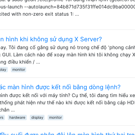
us-launch --autolaunch=84b871d735f31ffe014dc9ba0000
xited with non-zero exit status 1: …
n hình khi không sử dụng X Server?
ay. Tôi đang cố gắng sử dụng nó trong chế độ 'phong cảnh
g GUI. Làm cách nào để xoay màn hình khi tôi không chạy 
ng điều khiển / …
play
monitor
các màn hình được kết nối bằng dòng lệnh?
hình được kết nối với máy tính? Cụ thể, tôi đang tìm hiểu x
 thống phát hiện như thế nào khi được kết nối bằng cáp HD
chắn …
rs
hardware
display
monitor
đầu cuối được nhân đôi lên màn hình thứ hai tr