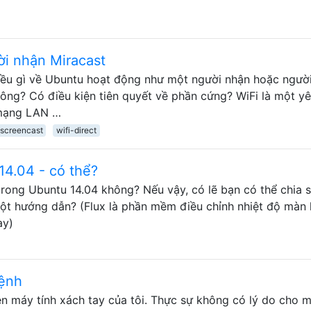
ời nhận Miracast
điều gì về Ubuntu hoạt động như một người nhận hoặc người
hông? Có điều kiện tiên quyết về phần cứng? WiFi là một y
 mạng LAN …
screencast
wifi-direct
4.04 - có thể?
rong Ubuntu 14.04 không? Nếu vậy, có lẽ bạn có thể chia s
 một hướng dẫn? (Flux là phần mềm điều chỉnh nhiệt độ màn 
ày)
lệnh
ên máy tính xách tay của tôi. Thực sự không có lý do cho 