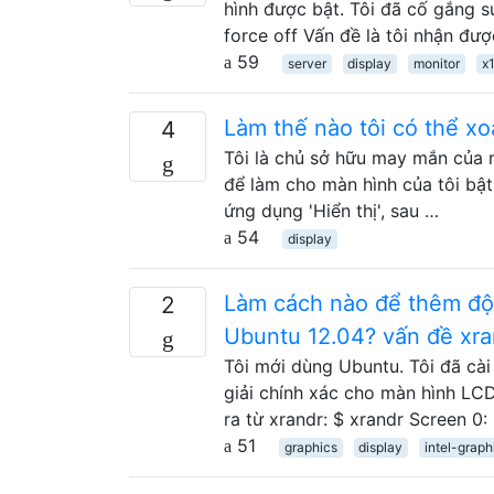
hình được bật. Tôi đã cố gắng 
force off Vấn đề là tôi nhận đượ
59
server
display
monitor
x
Làm thế nào tôi có thể x
4
Tôi là chủ sở hữu may mắn của m
để làm cho màn hình của tôi bật k
ứng dụng 'Hiển thị', sau …
54
display
Làm cách nào để thêm độ
2
Ubuntu 12.04? vấn đề xra
Tôi mới dùng Ubuntu. Tôi đã cài
giải chính xác cho màn hình LC
ra từ xrandr: $ xrandr Screen 
51
graphics
display
intel-graph