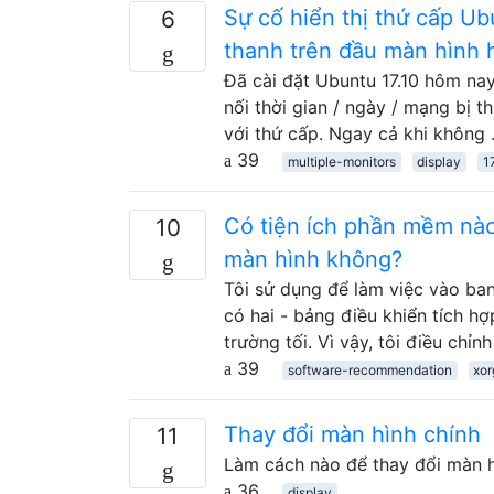
Sự cố hiển thị thứ cấp Ubu
6
thanh trên đầu màn hình h
Đã cài đặt Ubuntu 17.10 hôm nay,
nối thời gian / ngày / mạng bị t
với thứ cấp. Ngay cả khi không
39
multiple-monitors
display
1
Có tiện ích phần mềm nào
10
màn hình không?
Tôi sử dụng để làm việc vào ba
có hai - bảng điều khiển tích h
trường tối. Vì vậy, tôi điều chỉn
39
software-recommendation
xor
Thay đổi màn hình chính
11
Làm cách nào để thay đổi màn 
36
display