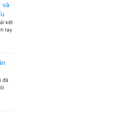
y và
ếu
ái kết
ch tay
ản
i đã
ôi