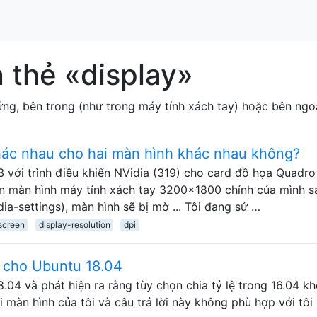
 thẻ «display»
ứng, bên trong (như trong máy tính xách tay) hoặc bên ngo
hác nhau cho hai màn hình khác nhau không?
 với trình điều khiển NVidia (319) cho card đồ họa Quadro
ển màn hình máy tính xách tay 3200x1800 chính của mình s
a-settings), màn hình sẽ bị mờ ... Tôi đang sử …
screen
display-resolution
dpi
n cho Ubuntu 18.04
8.04 và phát hiện ra rằng tùy chọn chia tỷ lệ trong 16.04 k
 màn hình của tôi và câu trả lời này không phù hợp với tôi