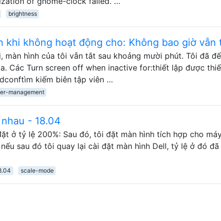
lization of gnome-clock failed. …
brightness
h khi không hoạt động cho: Không bao giờ vẫn 
i, màn hình của tôi vẫn tắt sau khoảng mười phút. Tôi đã đ
 Các Turn screen off when inactive for:thiết lập được thiế
 dconftìm kiếm biên tập viên …
er-management
c nhau - 18.04
ặt ở tỷ lệ 200%: Sau đó, tôi đặt màn hình tích hợp cho máy
nếu sau đó tôi quay lại cài đặt màn hình Dell, tỷ lệ ở đó đ
8.04
scale-mode