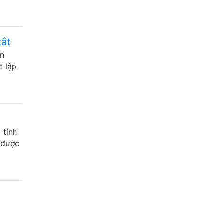
tắt
ến
t lập
 tính
ã được