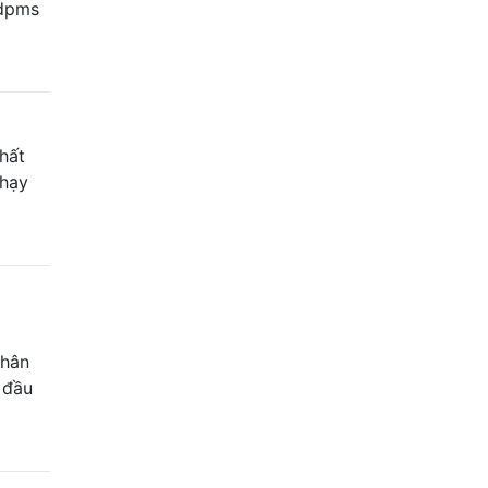
 dpms
hất
chạy
phân
 đầu