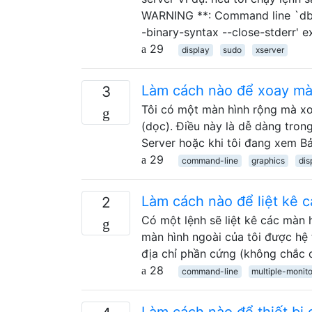
WARNING **: Command line `db
-binary-syntax --close-stderr' e
29
display
sudo
xserver
Làm cách nào để xoay mà
3
Tôi có một màn hình rộng mà xo
(dọc). Điều này là dễ dàng tron
Server hoặc khi tôi đang xem Bả
29
command-line
graphics
dis
Làm cách nào để liệt kê 
2
Có một lệnh sẽ liệt kê các màn 
màn hình ngoài của tôi được hệ
địa chỉ phần cứng (không chắc 
28
command-line
multiple-monito
Làm cách nào để thiết bị 