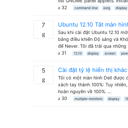
list GNOME panel applets. Initia
32
command-line
xorg
display
Ubuntu 12.10 Tắt màn hìn
7
Sau khi cài đặt Ubuntu 12.10 mớ
bảng điều khiển Độ sáng và Khóa.
để Never. Tôi đã trải qua những
31
12.10
display
screen
pow
Cài đặt tỷ lệ hiển thị khá
5
Tôi có một màn hình Dell được đ
xách tay thành 100%: Tuy nhiên, 
hoàn nguyên về 100%. …
30
multiple-monitors
display
1