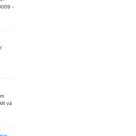
0009 -
'
X
em
MI và
ong