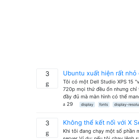
Ubuntu xuất hiện rất nhỏ
3
Tôi có một Dell Studio XPS 15 "
720p mọi thứ đều ổn nhưng chỉ t
đầy đủ mà màn hình có thể mang
29
display
fonts
display-resolu
Không thể kết nối với X S
3
Khi tôi đang chạy một số phần m
server Ví dụ: nếu tôi chạy lệnh 