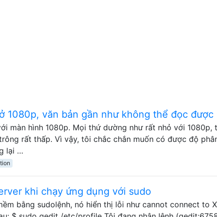
 ở 1080p, văn bản gần như không thể đọc được
với màn hình 1080p. Mọi thứ dường như rất nhỏ với 1080p, 
rông rất thấp. Vì vậy, tôi chắc chắn muốn có được độ phân
 lại …
tion
erver khi chạy ứng dụng với sudo
ềm bằng sudolệnh, nó hiển thị lỗi như cannot connect to X
sau: $ sudo gedit /etc/profile Tôi đang nhận lệnh (gedit:6758