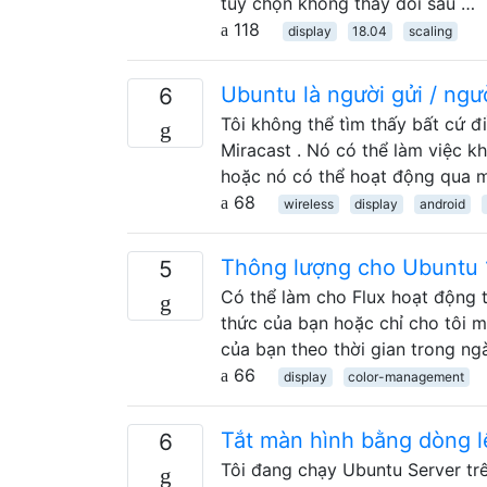
tùy chọn không thay đổi sau …
118
display
18.04
scaling
Ubuntu là người gửi / ngư
6
Tôi không thể tìm thấy bất cứ 
Miracast . Nó có thể làm việc k
hoặc nó có thể hoạt động qua
68
wireless
display
android
Thông lượng cho Ubuntu 1
5
Có thể làm cho Flux hoạt động t
​​thức của bạn hoặc chỉ cho tôi
của bạn theo thời gian trong ng
66
display
color-management
Tắt màn hình bằng dòng 
6
Tôi đang chạy Ubuntu Server tr