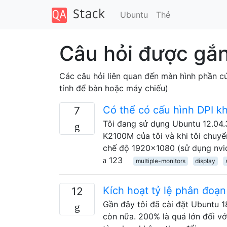
Ubuntu
Thẻ
Câu hỏi được gắn
Các câu hỏi liên quan đến màn hình phần c
tính để bàn hoặc máy chiếu)
Có thể có cấu hình DPI k
7
Tôi đang sử dụng Ubuntu 12.04.3
K2100M của tôi và khi tôi chuy
chế độ 1920x1080 (sử dụng nvidi
123
multiple-monitors
display
Kích hoạt tỷ lệ phân đoạ
12
Gần đây tôi đã cài đặt Ubuntu 1
còn nữa. 200% là quá lớn đối với