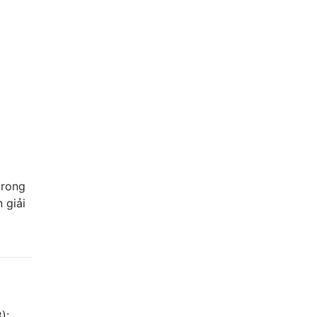
trong
 giải
):