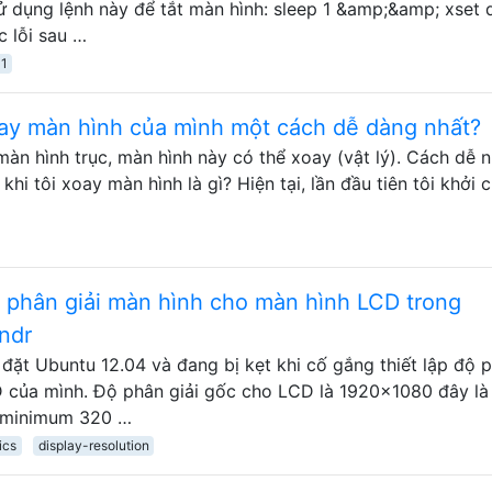
sử dụng lệnh này để tắt màn hình: sleep 1 &amp;&amp; xset
c lỗi sau …
11
oay màn hình của mình một cách dễ dàng nhất?
àn hình trục, màn hình này có thể xoay (vật lý). Cách dễ n
hi tôi xoay màn hình là gì? Hiện tại, lần đầu tiên tôi khởi 
 phân giải màn hình cho màn hình LCD trong
ndr
 đặt Ubuntu 12.04 và đang bị kẹt khi cố gắng thiết lập độ 
D của mình. Độ phân giải gốc cho LCD là 1920x1080 đây là
0: minimum 320 …
ics
display-resolution