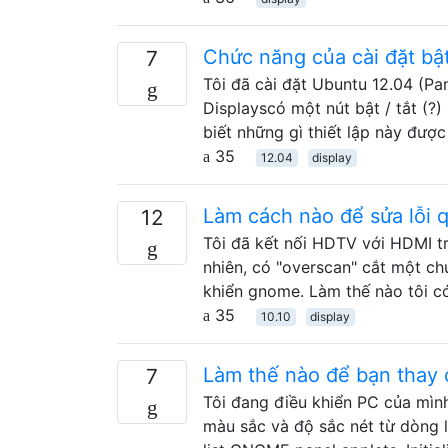
Chức năng của cài đặt bật
7
Tôi đã cài đặt Ubuntu 12.04 (Pa
Displayscó một nút bật / tắt (?)
biết những gì thiết lập này được
35
12.04
display
Làm cách nào để sửa lỗi 
12
Tôi đã kết nối HDTV với HDMI t
nhiên, có "overscan" cắt một c
khiển gnome. Làm thế nào tôi có
35
10.10
display
Làm thế nào để bạn thay 
7
Tôi đang điều khiển PC của mình
màu sắc và độ sắc nét từ dòng l