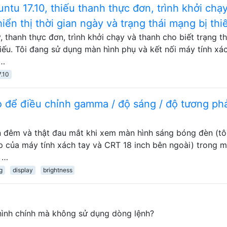
ntu 17.10, thiếu thanh thực đơn, trình khởi chạ
iển thị thời gian ngày và trạng thái mạng bị thi
 thanh thực đơn, trình khởi chạy và thanh cho biết trạng th
hiếu. Tôi đang sử dụng màn hình phụ và kết nối máy tính xá
 …
7.10
 để điều chỉnh gamma / độ sáng / độ tương ph
n đêm và thật đau mắt khi xem màn hình sáng bóng đèn (tô
ợp của máy tính xách tay và CRT 18 inch bên ngoài) trong m
h …
g
display
brightness
hình chính mà không sử dụng dòng lệnh?