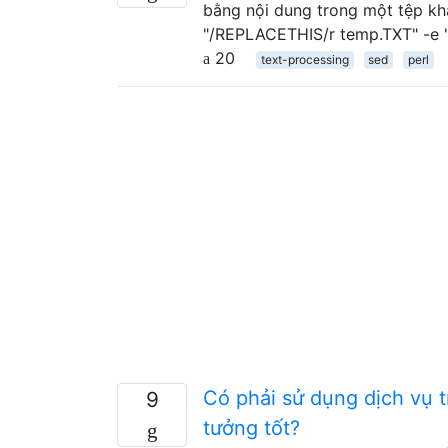
bằng nội dung trong một tệp khác
"/REPLACETHIS/r temp.TXT" -e "s
20
text-processing
sed
perl
Có phải sử dụng dịch vụ t
9
tưởng tốt?