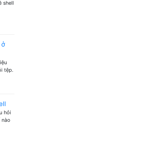
 shell
 ở
iệu
i tệp.
ll
u hỏi
ế nào