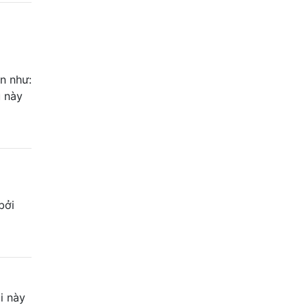
n
n như:
 này
bởi
i này