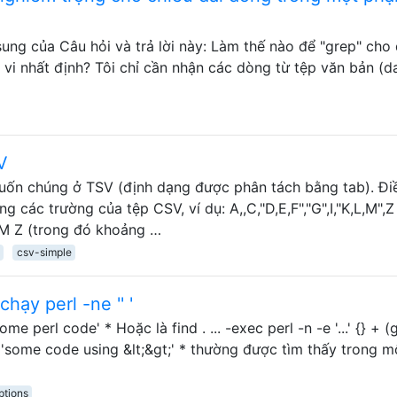
ung của Câu hỏi và trả lời này: Làm thế nào để "grep" cho 
vi nhất định? Tôi chỉ cần nhận các dòng từ tệp văn bản (d
V
uốn chúng ở TSV (định dạng được phân tách bằng tab). Đi
g các trường của tệp CSV, ví dụ: A,,C,"D,E,F","G",I,"K,L,M",
L,M Z (trong đó khoảng …
csv-simple
hạy perl -ne '' '
me perl code' * Hoặc là find . ... -exec perl -n -e '...' {} + (
e 'some code using &lt;&gt;' * thường được tìm thấy trong m
ptions