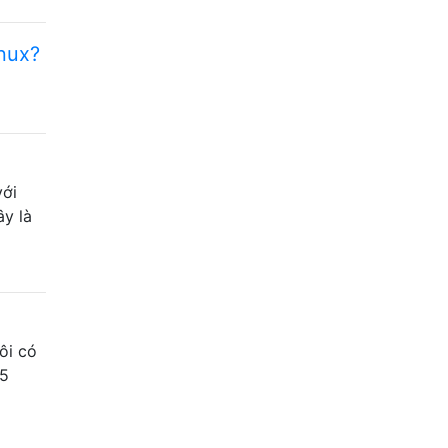
inux?
với
ây là
ôi có
25