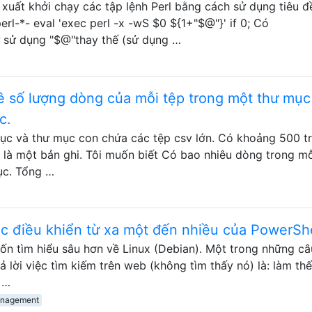
đề xuất khởi chạy các tập lệnh Perl bằng cách sử dụng tiêu đề
perl-*- eval 'exec perl -x -wS $0 ${1+"$@"}' if 0; Có
ử sử dụng "$@"thay thế (sử dụng …
kê số lượng dòng của mỗi tệp trong một thư mục
c.
ục và thư mục con chứa các tệp csv lớn. Có khoảng 500 tr
 là một bản ghi. Tôi muốn biết Có bao nhiêu dòng trong mỗ
ục. Tổng …
ệc điều khiển từ xa một đến nhiều của PowerShe
ốn tìm hiểu sâu hơn về Linux (Debian). Một trong những câ
rả lời việc tìm kiếm trên web (không tìm thấy nó) là: làm th
ừ …
anagement