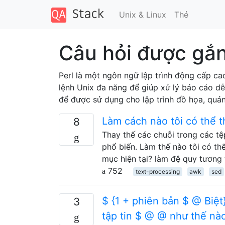
Unix & Linux
Thẻ
Câu hỏi được gắn
Perl là một ngôn ngữ lập trình động cấp ca
lệnh Unix đa năng để giúp xử lý báo cáo dễ
để được sử dụng cho lập trình đồ họa, quản t
Làm cách nào tôi có thể t
8
Thay thế các chuỗi trong các tệp
phổ biến. Làm thế nào tôi có thể
mục hiện tại? làm đệ quy tương
752
text-processing
awk
sed
$ {1 + phiên bản $ @ Biệt}
3
tập tin $ @ @ như thế nà