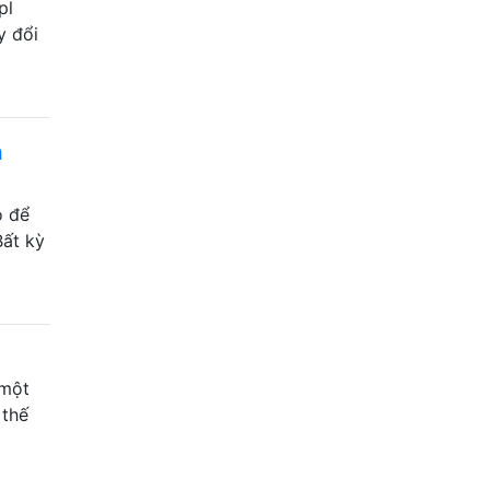
pl
y đổi
h
o để
Bất kỳ
 một
 thế