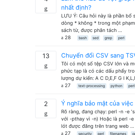
nhất định?
LƯU Ý: Câu hỏi này là phần bổ s
dòng * không * trong một phạm 
sách từ, được phân tách …
28
bash
sed
grep
perl
Chuyển đổi CSV sang TS
13
Tôi có một số tệp CSV lớn và m
phức tạp là có các dấu phẩy tron
lượng dự kiến: A C D,E,F G I K,
27
text-processing
python
perl
Ý nghĩa bảo mật của việc c
2
Rõ ràng, đang chạy: perl -n -e 'so
với -pthay vì -n) Hoặc là perl -
lót được đăng trên trang web …
27
security
perl
filenames
o