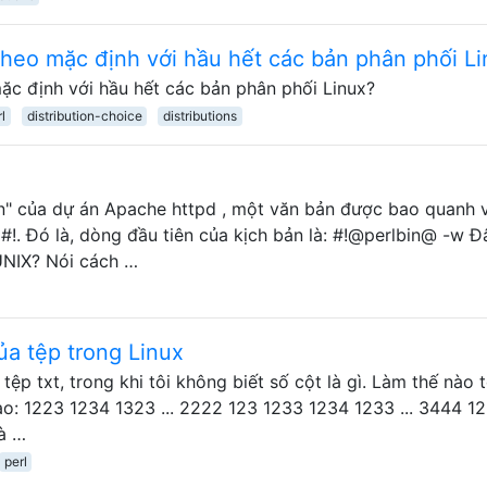
 theo mặc định với hầu hết các bản phân phối L
mặc định với hầu hết các bản phân phối Linux?
l
distribution-choice
distributions
in" của dự án Apache httpd , một văn bản được bao quanh 
#!. Đó là, dòng đầu tiên của kịch bản là: #!@perlbin@ -w Đ
UNIX? Nói cách …
ủa tệp trong Linux
ệp txt, trong khi tôi không biết số cột là gì. Làm thế nào t
ào: 1223 1234 1323 ... 2222 123 1233 1234 1233 ... 3444 1
à …
perl