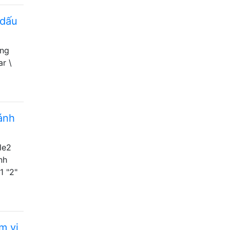
 dấu
òng
r \
ánh
ile2
nh
e1 "2"
m vi