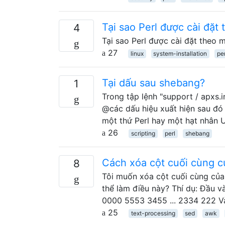
Tại sao Perl được cài đặt
4
Tại sao Perl được cài đặt theo 
27
linux
system-installation
per
Tại dấu sau shebang?
1
Trong tập lệnh "support / apxs.
@các dấu hiệu xuất hiện sau đó 
một thứ Perl hay một hạt nhân 
26
scripting
perl
shebang
Cách xóa cột cuối cùng c
8
Tôi muốn xóa cột cuối cùng của t
thể làm điều này? Thí dụ: Đầu v
0000 5553 3455 ... 2334 222 V
25
text-processing
sed
awk