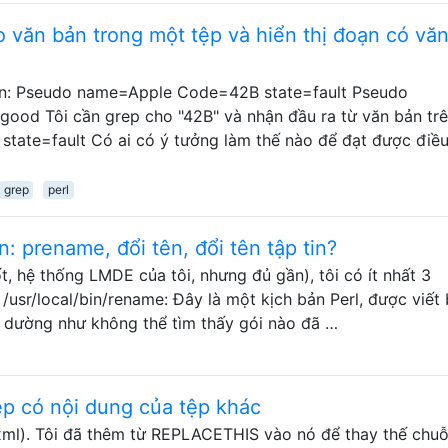
 văn bản trong một tệp và hiển thị đoạn có vă
tin: Pseudo name=Apple Code=42B state=fault Pseudo
od Tôi cần grep cho "42B" và nhận đầu ra từ văn bản trê
ate=fault Có ai có ý tưởng làm thế nào để đạt được điều
grep
perl
n: prename, đổi tên, đổi tên tập tin?
t, hệ thống LMDE của tôi, nhưng đủ gần), tôi có ít nhất 3
/usr/local/bin/rename: Đây là một kịch bản Perl, được viết 
ôi dường như không thể tìm thấy gói nào đã …
ệp có nội dung của tệp khác
.xml). Tôi đã thêm từ REPLACETHIS vào nó để thay thế chuỗ