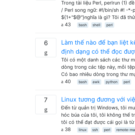
Trong tài liệu Perl, perlrun (1) 
/ Perl song ngữ: #!/bin/sh #! -*-
${1+"$@"}nghĩa là gì? Tôi đã th
43
bash
shell
perl
Làm thế nào để bạn liệt 
6
định dạng có thể đọc đượ
Tôi có một danh sách các thư m
dòng trong các tệp này, mỗi tệp
Có bao nhiêu dòng trong thư m
40
bash
awk
python
perl
Linux tương đương với vi
7
Đến từ quản trị Windows, tôi mu
hóc búa của tôi, tôi không thể t
tôi có thể đạt được cái gọi là t
38
linux
ssh
perl
remote-m