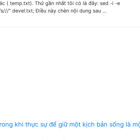
 ( temp.txt). Thứ gần nhất tôi có là đây: sed -i -e
///" devel.txt; Điều này chèn nội dung sau …
rong khi thực sự để giữ một kịch bản sống là m