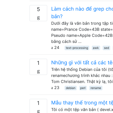
Làm cách nào để grep cho
5
bản?
Dưới đây là văn bản trong tập 
name=Prance Code=43B state=go
Pseudo name=Apple Code=42B st
bằng cách sử …
24
text-processing
awk
sed
Những gì với tất cả các tê
1
Trên hệ thống Debian của tôi (tố
renamechương trình khác nhau : 
Tom Christiansen. Thật kỳ lạ, t
23
debian
perl
rename
Mẫu thay thế trong một t
1
Tôi có một tệp văn bản ( devel