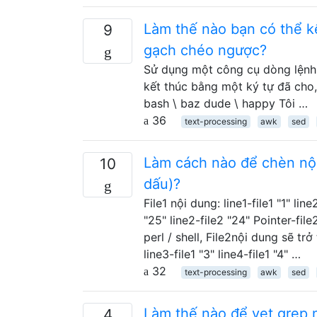
Làm thế nào bạn có thể k
9
gạch chéo ngược?
Sử dụng một công cụ dòng lệnh 
kết thúc bằng một ký tự đã cho,
bash \ baz dude \ happy Tôi …
36
text-processing
awk
sed
Làm cách nào để chèn nội
10
dấu)?
File1 nội dung: line1-file1 "1" line
"25" line2-file2 "24" Pointer-file
perl / shell, File2nội dung sẽ trở t
line3-file1 "3" line4-file1 "4" …
32
text-processing
awk
sed
Làm thế nào để vẹt grep 
4