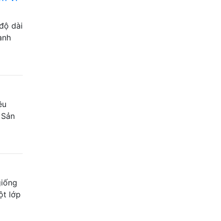
độ dài
anh
ều
Z Sản
giống
ột lớp