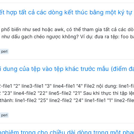
ết hợp tất cả các dòng kết thúc bằng một ký tự
phổ biến như sed hoặc awk, có thể tham gia tất cả các d
 như dấu gạch chéo ngược không? Ví dụ: đưa ra tệp: foo ba
perl
 dung của tệp vào tệp khác trước mẫu (điểm đ
2-file1 "2" line3-file1 "3" line4-file1 "4" File2 nội dung: line1-f
2 "23" line4-file2 "22" line5-file2 "21" Sau khi thực thi tập lệ
hành: line1-file2 "25" line2-file2 "24" line1-file1 "1" line2-fil
perl
nghiêm trọng cho chiều dài dòng trong một phạ