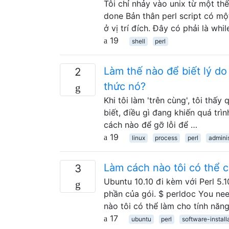
Tôi chỉ nhảy vào unix từ một thế
done Bản thân perl script có một
ở vị trí đích. Đây có phải là whi
19
shell
perl
Làm thế nào để biết lý do
2
thức nó?
Khi tôi làm 'trên cùng', tôi thấy
biết, điều gì đang khiến quá trì
cách nào để gỡ lỗi để …
19
linux
process
perl
adminis
Làm cách nào tôi có thể c
3
Ubuntu 10.10 đi kèm với Perl 5.1
phần của gói. $ perldoc You nee
nào tôi có thể làm cho tính năn
17
ubuntu
perl
software-install