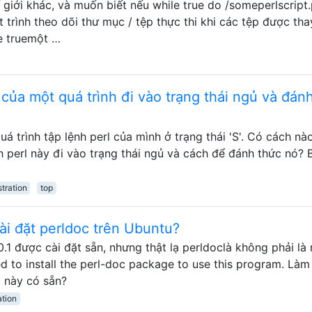
 giới khác, và muốn biết nếu while true do /someperlscript.
 trình theo dõi thư mục / tệp thực thi khi các tệp được tha
le truemột …
 của một quá trình đi vào trạng thái ngủ và đán
 quá trình tập lệnh perl của mình ở trạng thái 'S'. Có cách nà
nh perl này đi vào trạng thái ngủ và cách để đánh thức nó? 
tration
top
ài đặt perldoc trên Ubuntu?
0.1 được cài đặt sẵn, nhưng thật lạ perldoclà không phải là
d to install the perl-doc package to use this program. Làm
g này có sẵn?
ation