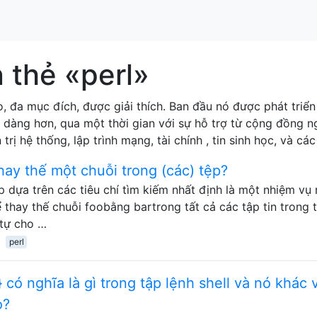
 thẻ «perl»
o, đa mục đích, được giải thích. Ban đầu nó được phát triể
 dàng hơn, qua một thời gian với sự hỗ trợ từ cộng đồng n
rị hệ thống, lập trình mạng, tài chính , tin sinh học, và cá
hay thế một chuỗi trong (các) tệp?
 dựa trên các tiêu chí tìm kiếm nhất định là một nhiệm vụ 
 thay thế chuỗi foobằng bartrong tất cả các tập tin trong 
 tự cho …
perl
 có nghĩa là gì trong tập lệnh shell và nó khác 
o?