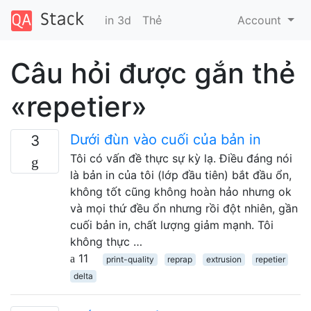
in 3d
Thẻ
Account
Câu hỏi được gắn thẻ
«repetier»
Dưới đùn vào cuối của bản in
3
Tôi có vấn đề thực sự kỳ lạ. Điều đáng nói
là bản in của tôi (lớp đầu tiên) bắt đầu ổn,
không tốt cũng không hoàn hảo nhưng ok
và mọi thứ đều ổn nhưng rồi đột nhiên, gần
cuối bản in, chất lượng giảm mạnh. Tôi
không thực …
11
print-quality
reprap
extrusion
repetier
delta