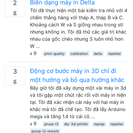
Biến dạng máy in Delta
2
Tôi đã thực hiện một bài kiểm tra nhỏ với 4
chấm thẳng hàng với tháp A, tháp B và C.
Khoảng cách W và S giống nhau trong stl
nhưng không in. Tôi đã thử các giá trị khác
nhau của gốc chéo nhưng S luôn nhỏ hơn
W …
9
print-quality
calibration
delta
repetier
Động cơ bước máy in 3D chỉ đi
3
một hướng và bỏ qua hướng khác
Bây giờ tôi đã xây dựng một vài máy in 3d
và tôi gặp một chút rắc rối với máy in hiện
tại. Tôi đã xác nhận cái này với hai máy in
khác mà tôi đã chế tạo. Tôi đã lấy Arduino
mega và tăng 1.4 từ cái cũ …
9
prusa-i3
diy-3d-printer
reprap
repetier
prusa-i3-rework