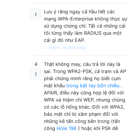
Lưu ý rằng ngay cả hầu hết các
mạng WPA-Enterprise không thực sự
sử dụng chứng chỉ. Tất cả những cái
tôi từng thấy làm RADIUS qua một
cái gì đó như EAP.
—
chrylis -on đình công-
4
Thật không may, câu trả lời này là
sai. Trong WPA2-PSK,
cả
trạm và AP
phải chứng minh rằng họ biết cụm
mật khẩu
trong bắt tay bốn chiều
.
AFAIR, điều này cũng hợp lệ đối với
WPA và thậm chí WEP, nhưng chúng
có các lỗ hổng khác. Đối với WPA2,
bảo mật chỉ bị xâm phạm đối với
những kẻ tấn công bên trong (tấn
công
Hole 196
) hoặc khi PSK dễ