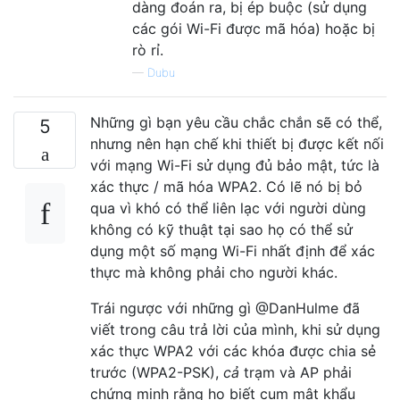
dàng đoán ra, bị ép buộc (sử dụng
các gói Wi-Fi được mã hóa) hoặc bị
rò rỉ.
—
Dubu
Những gì bạn yêu cầu chắc chắn sẽ có thể,
5
nhưng nên hạn chế khi thiết bị được kết nối
với mạng Wi-Fi sử dụng đủ bảo mật, tức là
xác thực / mã hóa WPA2. Có lẽ nó bị bỏ
qua vì khó có thể liên lạc với người dùng
không có kỹ thuật tại sao họ có thể sử
dụng một số mạng Wi-Fi nhất định để xác
thực mà không phải cho người khác.
Trái ngược với những gì @DanHulme đã
viết trong câu trả lời của mình, khi sử dụng
xác thực WPA2 với các khóa được chia sẻ
trước (WPA2-PSK),
cả
trạm và AP phải
chứng minh rằng họ biết cụm mật khẩu