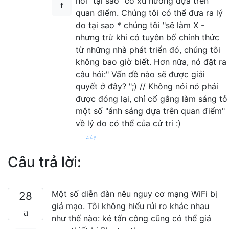
hỏi "tại sao" có xu hướng dựa trên
quan điểm. Chúng tôi có thể đưa ra lý
do tại sao * chúng tôi "sẽ làm X -
nhưng trừ khi có tuyên bố chính thức
từ những nhà phát triển đó, chúng tôi
không bao giờ biết. Hơn nữa, nó đặt ra
câu hỏi:" Vấn đề nào sẽ được giải
quyết ở đây? ";) // Không nói nó phải
được đóng lại, chỉ cố gắng làm sáng tỏ
một số "ánh sáng dựa trên quan điểm"
về lý do có thể của cử tri :)
—
Izzy
Câu trả lời:
Một số diễn đàn nêu nguy cơ mạng WiFi bị
28
giả mạo. Tôi không hiểu rủi ro khác nhau
như thế nào: kẻ tấn công cũng có thể giả