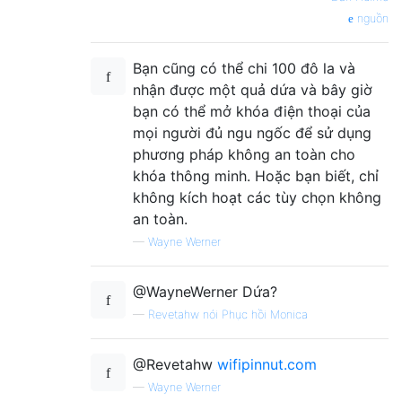
nguồn
Bạn cũng có thể chi 100 đô la và
nhận được một quả dứa và bây giờ
bạn có thể mở khóa điện thoại của
mọi người đủ ngu ngốc để sử dụng
phương pháp không an toàn cho
khóa thông minh. Hoặc bạn biết, chỉ
không kích hoạt các tùy chọn không
an toàn.
—
Wayne Werner
@WayneWerner Dứa?
—
Revetahw nói Phục hồi Monica
@Revetahw
wifipinnut.com
—
Wayne Werner