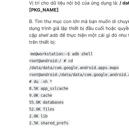
Vị trí cho dữ liệu nội bộ của ứng dụng là:
/ da
[PKG_NAME]
B. Tìm thư mục con
lớn
mà bạn muốn di chuyể
dụng trình giả lập thiết bị đầu cuối hoặc quyề
cập
shell adb
để thực hiện một cái gì đó như 
trên thiết bị:
me@workstation:~$ adb shell
root@android:/ # cd
/data/data/com.google.android.apps.maps
root@android:/data/data/com.google.android.
# du -sh *
8.5K app_sslcache
9.0K cache
55.0K databases
52.0K files
2.0K lib
2.5K shared_prefs