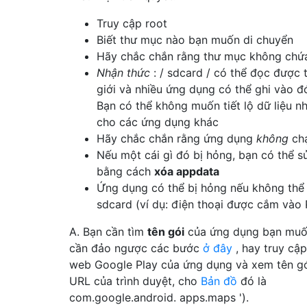
Truy cập root
Biết thư mục nào bạn muốn di chuyển
Hãy chắc chắn rằng thư mục không chứa
Nhận thức
: / sdcard / có thể đọc được 
giới và nhiều ứng dụng có thể ghi vào đ
Bạn có thể không muốn tiết lộ dữ liệu 
cho các ứng dụng khác
Hãy chắc chắn rằng ứng dụng
không
chạ
Nếu một cái gì đó bị hỏng, bạn có thể s
bằng cách
xóa appdata
Ứng dụng có thể bị hỏng nếu không thể 
sdcard (ví dụ: điện thoại được cắm vào
A. Bạn cần tìm
tên gói
của ứng dụng bạn muố
cần đảo ngược các bước
ở đây
, hay truy cập
web Google Play của ứng dụng và xem tên gó
URL của trình duyệt, cho
Bản đồ
đó là
com.google.android. apps.maps ').