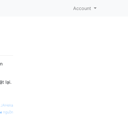
Account
àn
t lại.
—
JAHelia
nguồn