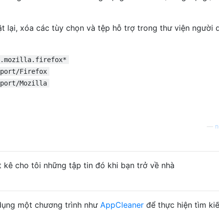
ặt lại, xóa các tùy chọn và tệp hỗ trợ trong thư viện người
.mozilla.firefox*
port/Firefox
port/Mozilla
—
n
ệt kê cho tôi những tập tin đó khi bạn trở về nhà
dụng một chương trình như
AppCleaner
để thực hiện tìm ki