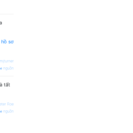
a
ý hồ sơ
mjturner
nguồn
à tất
eter Roe
nguồn