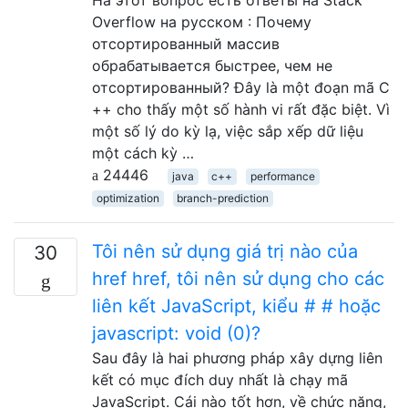
Overflow на русском : Почему
отсортированный массив
обрабатывается быстрее, чем не
отсортированный? Đây là một đoạn mã C
++ cho thấy một số hành vi rất đặc biệt. Vì
một số lý do kỳ lạ, việc sắp xếp dữ liệu
một cách kỳ …
24446
java
c++
performance
optimization
branch-prediction
Tôi nên sử dụng giá trị nào của
30
href href, tôi nên sử dụng cho các
liên kết JavaScript, kiểu # # hoặc
javascript: void (0)?
Sau đây là hai phương pháp xây dựng liên
kết có mục đích duy nhất là chạy mã
JavaScript. Cái nào tốt hơn, về chức năng,