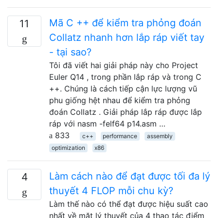
Mã C ++ để kiểm tra phỏng đoán
11
Collatz nhanh hơn lắp ráp viết tay
- tại sao?
Tôi đã viết hai giải pháp này cho Project
Euler Q14 , trong phần lắp ráp và trong C
++. Chúng là cách tiếp cận lực lượng vũ
phu giống hệt nhau để kiểm tra phỏng
đoán Collatz . Giải pháp lắp ráp được lắp
ráp với nasm -felf64 p14.asm …
833
c++
performance
assembly
optimization
x86
Làm cách nào để đạt được tối đa lý
4
thuyết 4 FLOP mỗi chu kỳ?
Làm thế nào có thể đạt được hiệu suất cao
nhất về mặt lý thuyết của 4 thao tác điểm