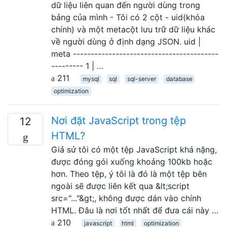
dữ liệu liên quan đến người dùng trong
bảng của mình - Tôi có 2 cột - uid(khóa
chính) và một metacột lưu trữ dữ liệu khác
về người dùng ở định dạng JSON. uid |
meta -----------------------------------------
--------- 1 | …
211
mysql
sql
sql-server
database
optimization
Nơi đặt JavaScript trong tệp
12
HTML?
Giả sử tôi có một tệp JavaScript khá nặng,
được đóng gói xuống khoảng 100kb hoặc
hơn. Theo tệp, ý tôi là đó là một tệp bên
ngoài sẽ được liên kết qua &lt;script
src="..."&gt;, không được dán vào chính
HTML. Đâu là nơi tốt nhất để đưa cái này …
210
javascript
html
optimization