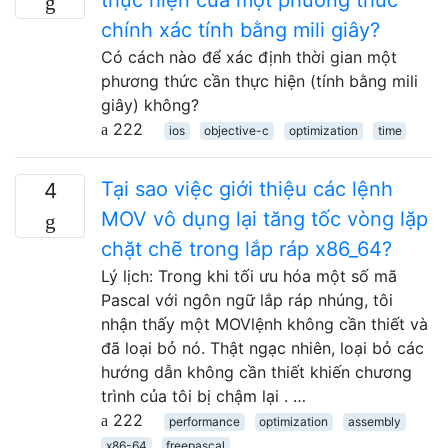
chính xác tính bằng mili giây?
Có cách nào để xác định thời gian một
phương thức cần thực hiện (tính bằng mili
giây) không?
222
ios
objective-c
optimization
time
Tại sao việc giới thiệu các lệnh
4
MOV vô dụng lại tăng tốc vòng lặp
chặt chẽ trong lắp ráp x86_64?
Lý lịch: Trong khi tối ưu hóa một số mã
Pascal với ngôn ngữ lắp ráp nhúng, tôi
nhận thấy một MOVlệnh không cần thiết và
đã loại bỏ nó. Thật ngạc nhiên, loại bỏ các
hướng dẫn không cần thiết khiến chương
trình của tôi bị chậm lại . …
222
performance
optimization
assembly
x86-64
freepascal