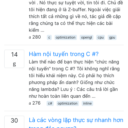
vời . Nó thực sự tuyệt vời, tin tôi đi. Chủ đề
tôi hiện đang ở là Z-buffer. Ngoài việc giải
thích tất cả những gì về nó, tác giả đề cập
rằng chúng ta có thể thực hiện các bài
kiểm …
280
c
optimization
opengl
cpu
gpu
Hàm nội tuyến trong C #?
14
Làm thế nào để bạn thực hiện "chức năng
nội tuyến" trong C #? Tôi không nghĩ rằng
tôi hiểu khái niệm này. Có phải họ thích
phương pháp ẩn danh? Giống như chức
năng lambda? Lưu ý : Các câu trả lời gần
như hoàn toàn liên quan đến …
276
c#
optimization
inline
Là các vòng lặp thực sự nhanh hơn
30