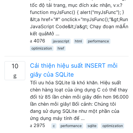
tốc độ tải trang, mục đích xác nhận, v.v.?
function myJsFunc() { alert("myJsFunc"); }
&lt;a href="#" onclick="myJsFunc();"&gt;Run
JavaScript Code&lt;/a&gt; Chạy đoạn mãẨn
kết quảMở …
4076
javascript
html
performance
optimization
href
Cải thiện hiệu suất INSERT mỗi
10
giây của SQLite
Tối ưu hóa SQLite là khó khăn. Hiệu suất
chèn hàng loạt của ứng dụng C có thể thay
đổi từ 85 lần chèn mỗi giây đến hơn 96.000
lần chèn mỗi giây! Bối cảnh: Chúng tôi
đang sử dụng SQLite như một phần của
ứng dụng máy tính để …
2975
c
performance
sqlite
optimization