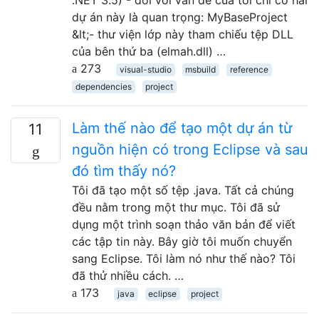
dự án này là quan trọng: MyBaseProject
&lt;- thư viện lớp này tham chiếu tệp DLL
của bên thứ ba (elmah.dll) …
273
visual-studio
msbuild
reference
dependencies
project
Làm thế nào để tạo một dự án từ
11
nguồn hiện có trong Eclipse và sau
đó tìm thấy nó?
Tôi đã tạo một số tệp .java. Tất cả chúng
đều nằm trong một thư mục. Tôi đã sử
dụng một trình soạn thảo văn bản để viết
các tập tin này. Bây giờ tôi muốn chuyển
sang Eclipse. Tôi làm nó như thế nào? Tôi
đã thử nhiều cách. …
173
java
eclipse
project