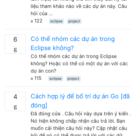
liệu tham khảo nào về các dự án này. Câu
hỏi của …
122
eclipse
project
Có thể nhóm các dự án trong
6
Eclipse không?
Có thể nhóm các dự án trong Eclipse
không? Hoặc có thể có một dự án với các
dự án con?
115
eclipse
project
Cách hợp lý để bố trí dự án Go [đã
4
đóng]
Đã đóng cửa . Câu hỏi này dựa trên ý kiến .
Nó hiện không chấp nhận câu trả lời. Bạn
muốn cải thiện câu hỏi này? Cập nhật câu
hỏi để nó có thể được trả lời với các dữ