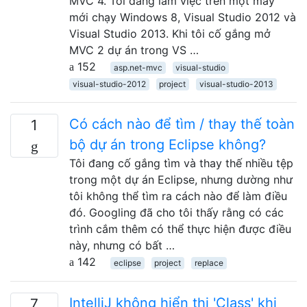
MVC 4. Tôi đang làm việc trên một máy
mới chạy Windows 8, Visual Studio 2012 và
Visual Studio 2013. Khi tôi cố gắng mở
MVC 2 dự án trong VS …
152
asp.net-mvc
visual-studio
visual-studio-2012
project
visual-studio-2013
Có cách nào để tìm / thay thế toàn
1
bộ dự án trong Eclipse không?
Tôi đang cố gắng tìm và thay thế nhiều tệp
trong một dự án Eclipse, nhưng dường như
tôi không thể tìm ra cách nào để làm điều
đó. Googling đã cho tôi thấy rằng có các
trình cắm thêm có thể thực hiện được điều
này, nhưng có bất …
142
eclipse
project
replace
IntelliJ không hiển thị 'Class' khi
7