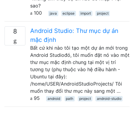
sao?
100
java
eclipse
import
project
Android Studio: Thư mục dự án
8
mặc định
Bất cứ khi nào tôi tạo một dự án mới trong
Android Studiođó, tôi muốn đặt nó vào một
thư mục mặc định chung tại một vị trí
tương tự (phụ thuộc vào hệ điều hành -
Ubuntu tại đây):
/home/USER/AndroidStudioProjects/ Tôi
muốn thay đổi thư mục này sang một …
95
android
path
project
android-studio