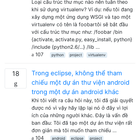
Loại cấu trúc thư mục nào nên tuân theo
khi sử dụng virtualenv? Ví dụ: nếu tôi đang
xây dựng một ứng dụng WSGI và tạo một
virtualenv có tên là foobartôi sẽ bắt đầu
với cấu trúc thư mục như: /foobar /bin
{activate, activate.py, easy_install, python}
/include {python2.6/...} /lib …
107
python
project
virtualenv
Trong eclipse, không thể tham
18
chiếu một dự án thư viện android
trong một dự án android khác
Khi tôi viết ra câu hỏi này, tôi đã giải quyết
được nó vì vậy hãy lặp lại nó ở đây vì lợi
ích của những người khác. Đây là vấn đề
ban đầu: Tôi đã tạo một dự án thư viện rất
đơn giản mà tôi muốn tham chiếu …
104
android
eclipse
project