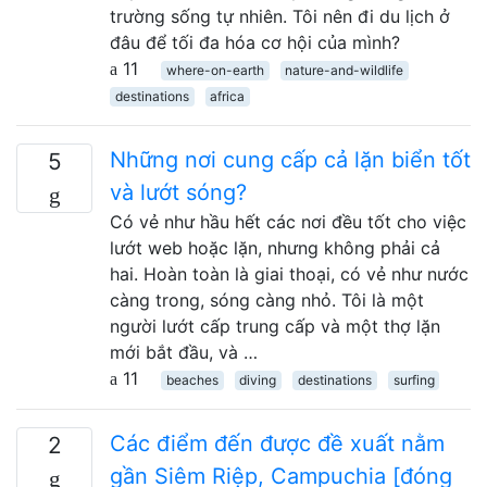
trường sống tự nhiên. Tôi nên đi du lịch ở
đâu để tối đa hóa cơ hội của mình?
11
where-on-earth
nature-and-wildlife
destinations
africa
Những nơi cung cấp cả lặn biển tốt
5
và lướt sóng?
Có vẻ như hầu hết các nơi đều tốt cho việc
lướt web hoặc lặn, nhưng không phải cả
hai. Hoàn toàn là giai thoại, có vẻ như nước
càng trong, sóng càng nhỏ. Tôi là một
người lướt cấp trung cấp và một thợ lặn
mới bắt đầu, và …
11
beaches
diving
destinations
surfing
Các điểm đến được đề xuất nằm
2
gần Siêm Riệp, Campuchia [đóng