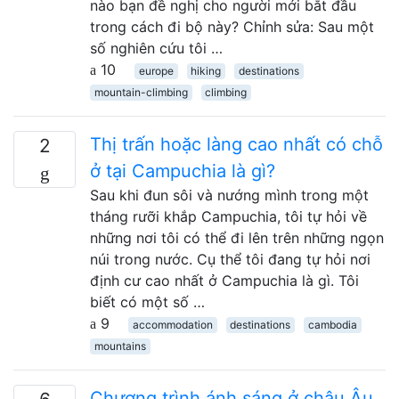
nào bạn đề nghị cho người mới bắt đầu
trong cách đi bộ này? Chỉnh sửa: Sau một
số nghiên cứu tôi …
10
europe
hiking
destinations
mountain-climbing
climbing
Thị trấn hoặc làng cao nhất có chỗ
2
ở tại Campuchia là gì?
Sau khi đun sôi và nướng mình trong một
tháng rưỡi khắp Campuchia, tôi tự hỏi về
những nơi tôi có thể đi lên trên những ngọn
núi trong nước. Cụ thể tôi đang tự hỏi nơi
định cư cao nhất ở Campuchia là gì. Tôi
biết có một số …
9
accommodation
destinations
cambodia
mountains
Chương trình ánh sáng ở châu Âu