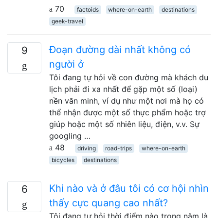
70
factoids
where-on-earth
destinations
geek-travel
Đoạn đường dài nhất không có
9
người ở
Tôi đang tự hỏi về con đường mà khách du
lịch phải đi xa nhất để gặp một số (loại)
nền văn minh, ví dụ như một nơi mà họ có
thể nhận được một số thực phẩm hoặc trợ
giúp hoặc một số nhiên liệu, điện, v.v. Sự
googling …
48
driving
road-trips
where-on-earth
bicycles
destinations
Khi nào và ở đâu tôi có cơ hội nhìn
6
thấy cực quang cao nhất?
Tôi đang tự hỏi thời điểm nào trong năm là