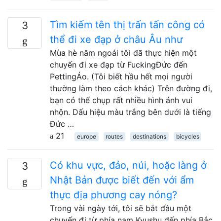
Tìm kiếm tên thị trấn tấn công có
3
thể đi xe đạp ở châu Âu như
Mùa hè năm ngoái tôi đã thực hiện một
chuyến đi xe đạp từ FuckingĐức đến
PettingÁo. (Tôi biết hầu hết mọi người
thường làm theo cách khác) Trên đường đi,
bạn có thể chụp rất nhiều hình ảnh vui
nhộn. Dấu hiệu màu trắng bên dưới là tiếng
Đức …
21
europe
routes
destinations
bicycles
Có khu vực, đảo, núi, hoặc làng ở
3
Nhật Bản được biết đến với ẩm
thực địa phương cay nóng?
Trong vài ngày tới, tôi sẽ bắt đầu một
chuyến đi từ phía nam Kyushu đến phía Bắc