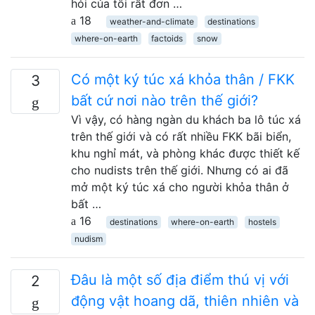
hỏi của tôi rất đơn …
18
weather-and-climate
destinations
where-on-earth
factoids
snow
Có một ký túc xá khỏa thân / FKK
3
bất cứ nơi nào trên thế giới?
Vì vậy, có hàng ngàn du khách ba lô túc xá
trên thế giới và có rất nhiều FKK bãi biển,
khu nghỉ mát, và phòng khác được thiết kế
cho nudists trên thế giới. Nhưng có ai đã
mở một ký túc xá cho người khỏa thân ở
bất …
16
destinations
where-on-earth
hostels
nudism
Đâu là một số địa điểm thú vị với
2
động vật hoang dã, thiên nhiên và