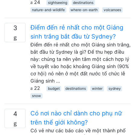
24
sightseeing
destinations
nature-and-wildlife
where-on-earth
volcanoes
Điểm đến rẻ nhất cho một Giáng
3
sinh trắng bắt đầu từ Sydney?
Điểm đến rẻ nhất cho một Giáng sinh trắng,
bắt đầu từ Sydney là gì? Để thu hẹp điều
này: chúng ta nên yên tâm một cách hợp lý
về tuyết vào hoặc khoảng Giáng sinh (90%
cơ hội) nó nên ở một đất nước tổ chức lễ
Giáng sinh …
22
budget
destinations
winter
sydney
snow
Có nơi nào chỉ dành cho phụ nữ
4
trên thế giới không?
Có vẻ như các báo cáo về một thành phố