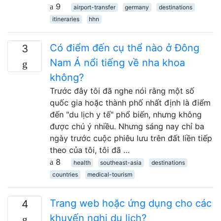
9
airport-transfer
germany
destinations
itineraries
hhn
Có điểm đến cụ thể nào ở Đông
3
Nam Á nổi tiếng về nha khoa
không?
Trước đây tôi đã nghe nói rằng một số
quốc gia hoặc thành phố nhất định là điểm
đến "du lịch y tế" phổ biến, nhưng không
được chú ý nhiều. Nhưng sáng nay chỉ ba
ngày trước cuộc phiêu lưu trên đất liền tiếp
theo của tôi, tôi đã …
8
health
southeast-asia
destinations
countries
medical-tourism
Trang web hoặc ứng dụng cho các
4
khuyến nghị du lịch?