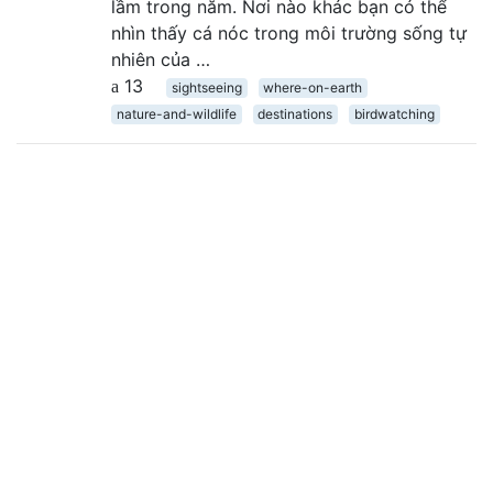
lầm trong năm. Nơi nào khác bạn có thể
nhìn thấy cá nóc trong môi trường sống tự
nhiên của …
13
sightseeing
where-on-earth
nature-and-wildlife
destinations
birdwatching