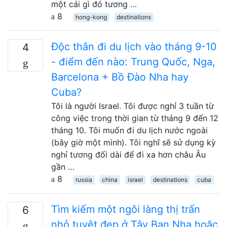
một cái gì đó tương …
8
hong-kong
destinations
Độc thân đi du lịch vào tháng 9-10
4
- điểm đến nào: Trung Quốc, Nga,
Barcelona + Bồ Đào Nha hay
Cuba?
Tôi là người Israel. Tôi được nghỉ 3 tuần từ
công việc trong thời gian từ tháng 9 đến 12
tháng 10. Tôi muốn đi du lịch nước ngoài
(bây giờ một mình). Tôi nghĩ sẽ sử dụng kỳ
nghỉ tương đối dài để đi xa hơn châu Âu
gần …
8
russia
china
israel
destinations
cuba
Tìm kiếm một ngôi làng thị trấn
6
nhỏ tuyệt đẹp ở Tây Ban Nha hoặc