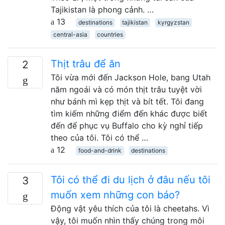
Tajikistan là phong cảnh. …
13
destinations
tajikistan
kyrgyzstan
central-asia
countries
Thịt trâu để ăn
2
Tôi vừa mới đến Jackson Hole, bang Utah
năm ngoái và có món thịt trâu tuyệt vời
như bánh mì kẹp thịt và bít tết. Tôi đang
tìm kiếm những điểm đến khác được biết
đến để phục vụ Buffalo cho kỳ nghỉ tiếp
theo của tôi. Tôi có thể …
12
food-and-drink
destinations
Tôi có thể đi du lịch ở đâu nếu tôi
3
muốn xem những con báo?
Động vật yêu thích của tôi là cheetahs. Vì
vậy, tôi muốn nhìn thấy chúng trong môi