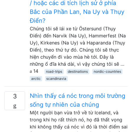
/ hoặc các di tích lịch sử ở phía
Bắc của Phần Lan, Na Uy và Thụy
Điển?
Chúng tôi sẽ lái xe từ Östersund (Thụy
Điển) đến Narvik (Na Uy), Hammerfest (Na
Uy), Kirkenes (Na Uy) và Haparanda (Thụy
Điển), theo thứ tự đó. Chúng tôi sẽ thực
hiện chuyến đi vào mùa hè tới. Đây là
những ổ đĩa khá dài, vì vậy chúng tôi sẽ …
14
road-trips
destinations
nordic-countries
arctic
scandinavia
Nhìn thấy cá nóc trong môi trường
3
sống tự nhiên của chúng
Một người bạn vừa trở về từ Iceland, và
trong khi họ rất thích nó, họ đã thất vọng
khi không thấy cá nóc vì đó là thời điểm sai