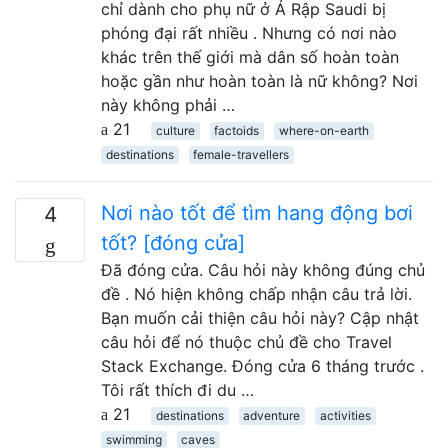
chỉ dành cho phụ nữ ở Ả Rập Saudi bị
phóng đại rất nhiều . Nhưng có nơi nào
khác trên thế giới mà dân số hoàn toàn
hoặc gần như hoàn toàn là nữ không? Nơi
này không phải …
21
culture
factoids
where-on-earth
destinations
female-travellers
Nơi nào tốt để tìm hang động bơi
4
tốt? [đóng cửa]
Đã đóng cửa. Câu hỏi này không đúng chủ
đề . Nó hiện không chấp nhận câu trả lời.
Bạn muốn cải thiện câu hỏi này? Cập nhật
câu hỏi để nó thuộc chủ đề cho Travel
Stack Exchange. Đóng cửa 6 tháng trước .
Tôi rất thích đi du …
21
destinations
adventure
activities
swimming
caves