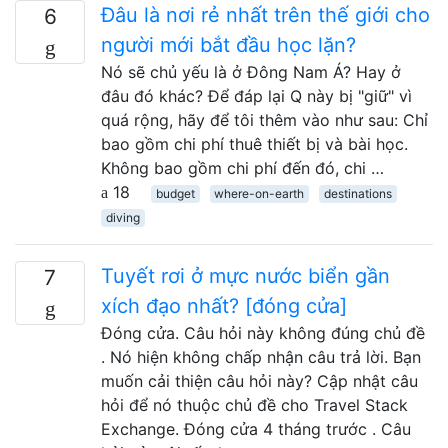
Đâu là nơi rẻ nhất trên thế giới cho
6
người mới bắt đầu học lặn?
Nó sẽ chủ yếu là ở Đông Nam Á? Hay ở
đâu đó khác? Để đáp lại Q này bị "giữ" vì
quá rộng, hãy để tôi thêm vào như sau: Chỉ
bao gồm chi phí thuê thiết bị và bài học.
Không bao gồm chi phí đến đó, chi …
18
budget
where-on-earth
destinations
diving
Tuyết rơi ở mực nước biển gần
7
xích đạo nhất? [đóng cửa]
Đóng cửa. Câu hỏi này không đúng chủ đề
. Nó hiện không chấp nhận câu trả lời. Bạn
muốn cải thiện câu hỏi này? Cập nhật câu
hỏi để nó thuộc chủ đề cho Travel Stack
Exchange. Đóng cửa 4 tháng trước . Câu