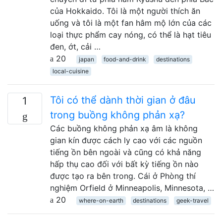
của Hokkaido. Tôi là một người thích ăn
uống và tôi là một fan hâm mộ lớn của các
loại thực phẩm cay nóng, có thể là hạt tiêu
đen, ớt, cải …
20
japan
food-and-drink
destinations
local-cuisine
Tôi có thể dành thời gian ở đâu
1
trong buồng không phản xạ?
Các buồng không phản xạ âm là không
gian kín được cách ly cao với các nguồn
tiếng ồn bên ngoài và cũng có khả năng
hấp thụ cao đối với bất kỳ tiếng ồn nào
được tạo ra bên trong. Cái ở Phòng thí
nghiệm Orfield ở Minneapolis, Minnesota, …
20
where-on-earth
destinations
geek-travel