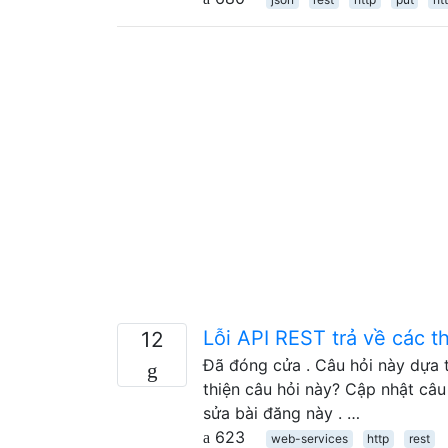
Lỗi API REST trả về các th
12
Đã đóng cửa . Câu hỏi này dựa t
thiện câu hỏi này? Cập nhật câu 
sửa bài đăng này . …
623
web-services
http
rest