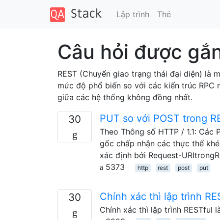
Lập trình
Thẻ
Câu hỏi được gắn
REST (Chuyển giao trạng thái đại diện) là
mức độ phổ biến so với các kiến ​​trúc RPC
giữa các hệ thống không đồng nhất.
PUT so với POST trong R
30
Theo Thông số HTTP / 1.1: Các
gốc chấp nhận các thực thể khé
xác định bởi Request-URItrong
5373
http
rest
post
put
Chính xác thì lập trình RES
30
Chính xác thì lập trình RESTful l