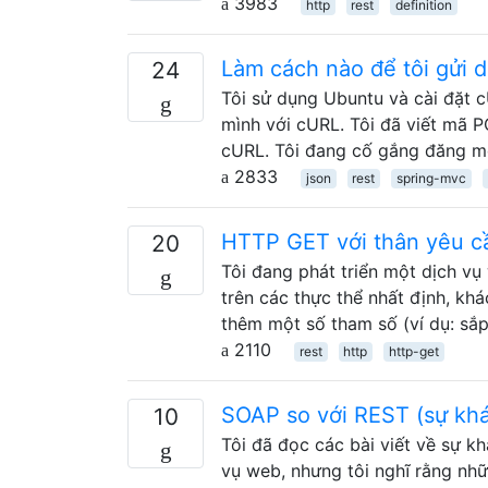
3983
http
rest
definition
Làm cách nào để tôi gửi 
24
Tôi sử dụng Ubuntu và cài đặt 
mình với cURL. Tôi đã viết mã P
cURL. Tôi đang cố gắng đăng m
2833
json
rest
spring-mvc
HTTP GET với thân yêu c
20
Tôi đang phát triển một dịch vụ
trên các thực thể nhất định, kh
thêm một số tham số (ví dụ: sắ
2110
rest
http
http-get
SOAP so với REST (sự khá
10
Tôi đã đọc các bài viết về sự k
vụ web, nhưng tôi nghĩ rằng nhữ