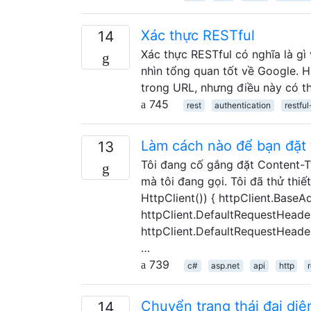
Xác thực RESTful
14
Xác thực RESTful có nghĩa là gì
nhìn tổng quan tốt về Google. H
trong URL, nhưng điều này có t
745
rest
authentication
restfu
Làm cách nào để bạn đặt 
13
Tôi đang cố gắng đặt Content-T
mà tôi đang gọi. Tôi đã thử thi
HttpClient()) { httpClient.BaseA
httpClient.DefaultRequestHeader
httpClient.DefaultRequestHeaders
…
739
c#
asp.net
api
http
Chuyển trạng thái đại diện
14