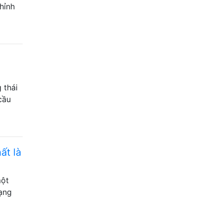
hỉnh
 thái
cầu
ất là
một
dạng