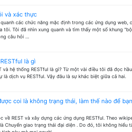
i và xác thực
g quanh các chức năng mặc định trong các ứng dụng web, 
 tôi. Tôi đã nhìn xung quanh và tìm thấy một số khung "bộ
ong câu hỏi …
RESTful là gì
 và hệ thống RESTful là gì? Từ một vài điều tôi đã đọc hầu
 là dịch vụ RESTful. Vậy đâu là sự khác biệt giữa cả hai.
ợc coi là không trạng thái, làm thế nào để bạ
đọc về REST và xây dựng các ứng dụng RESTful. Theo wikipe
 Chuyển giao trạng thái đại diện . Do đó, tôi không hiểu t
tịch này mà mọi người …