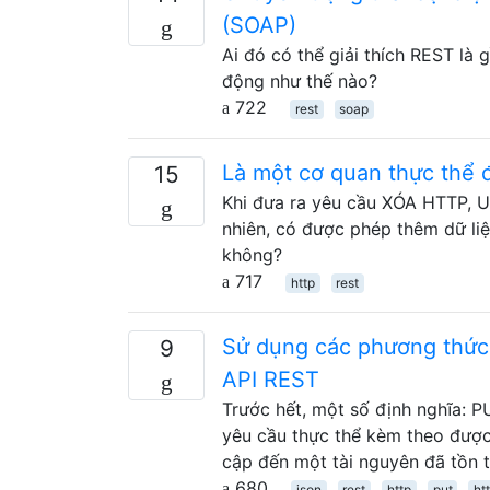
(SOAP)
Ai đó có thể giải thích REST là
động như thế nào?
722
rest
soap
Là một cơ quan thực thể
15
Khi đưa ra yêu cầu XÓA HTTP, U
nhiên, có được phép thêm dữ li
không?
717
http
rest
Sử dụng các phương thức
9
API REST
Trước hết, một số định nghĩa: 
yêu cầu thực thể kèm theo được
cập đến một tài nguyên đã tồn t
680
json
rest
http
put
ht