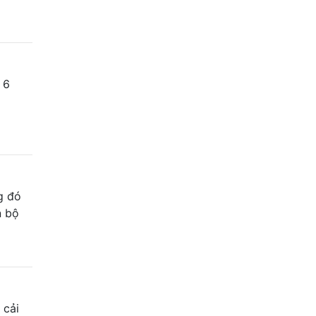
 6
g đó
n bộ
 cải