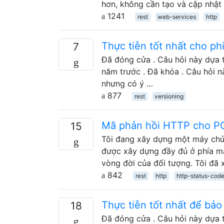
hơn, không cần tạo và cập nhậ
1241
rest
web-services
http
Thực tiễn tốt nhất cho ph
7
Đã đóng cửa . Câu hỏi này dựa t
năm trước . Đã khóa . Câu hỏi n
nhưng có ý …
877
rest
versioning
Mã phản hồi HTTP cho POS
15
Tôi đang xây dựng một máy chủ 
được xây dựng đầy đủ ở phía má
vòng đời của đối tượng. Tôi đã 
842
rest
http
http-status-cod
Thực tiễn tốt nhất để bảo
18
Đã đóng cửa . Câu hỏi này dựa t