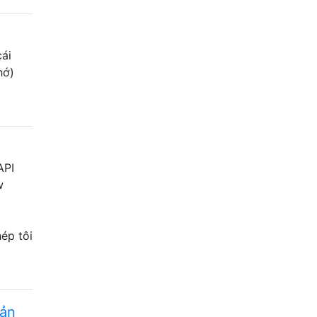
cái
hớ)
API
w
hép tôi
iản