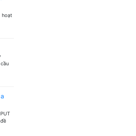
b hoạt
y
 cầu
ủa
c PUT
 đề