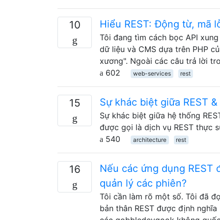
Hiểu REST: Động từ, mã lỗ
10
Tôi đang tìm cách bọc API xun
dữ liệu và CMS dựa trên PHP của
xương". Ngoài các câu trả lời tr
602
web-services
rest
Sự khác biệt giữa REST & 
15
Sự khác biệt giữa hệ thống REST
được gọi là dịch vụ REST thực sự
540
architecture
rest
Nếu các ứng dụng REST đư
16
quản lý các phiên?
Tôi cần làm rõ một số. Tôi đã 
bản thân REST được định nghĩa là
các gobbledeygook không quốc 