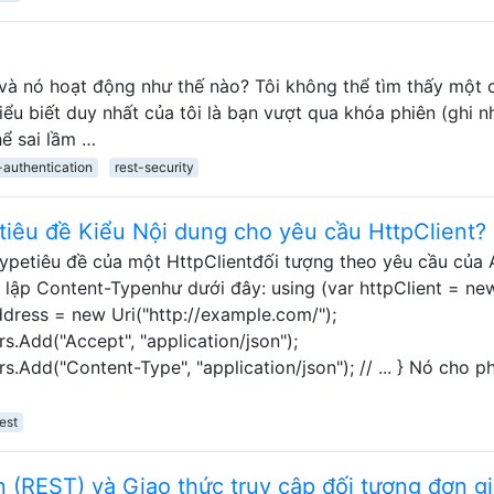
 và nó hoạt động như thế nào? Tôi không thể tìm thấy một 
iểu biết duy nhất của tôi là bạn vượt qua khóa phiên (ghi n
hể sai lầm …
l-authentication
rest-security
tiêu đề Kiểu Nội dung cho yêu cầu HttpClient?
ypetiêu đề của một HttpClientđối tượng theo yêu cầu của 
ết lập Content-Typenhư dưới đây: using (var httpClient = ne
ddress = new Uri("http://example.com/");
s.Add("Accept", "application/json");
.Add("Content-Type", "application/json"); // ... } Nó cho p
rest
 (REST) ​​và Giao thức truy cập đối tượng đơn g