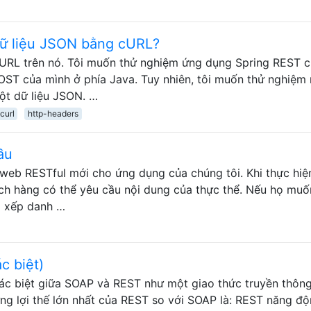
dữ liệu JSON bằng cURL?
cURL trên nó. Tôi muốn thử nghiệm ứng dụng Spring REST 
OST của mình ở phía Java. Tuy nhiên, tôi muốn thử nghiệm 
ột dữ liệu JSON. …
curl
http-headers
ầu
 web RESTful mới cho ứng dụng của chúng tôi. Khi thực hi
ách hàng có thể yêu cầu nội dung của thực thể. Nếu họ muố
p xếp danh …
c biệt)
hác biệt giữa SOAP và REST như một giao thức truyền thông
ng lợi thế lớn nhất của REST so với SOAP là: REST năng đ