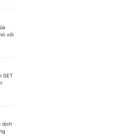
của
nó với
ện GET
n
 dịch
ộng