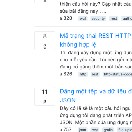
thiện câu hỏi này? Cập nhật câu 
sửa bài đăng này . …
828
wcf
security
rest
autho
Mã trạng thái REST HTTP 
8
không hợp lệ
Tôi đang xây dựng một ứng dụng 
cho mỗi yêu cầu. Tôi nên gửi m
đang cố gắng thêm một bản sa
826
http
rest
http-status-cod
Đăng một tệp và dữ liệu đ
11
JSON
Đây có lẽ sẽ là một câu hỏi ng
ứng dụng tôi đang phát triển AP
JSON. Một phần của ứng dụng n
757
json
rest
grails
file-upl