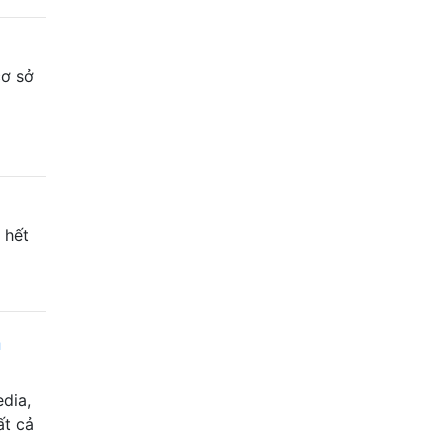
cơ sở
 hết
n
dia,
ất cả