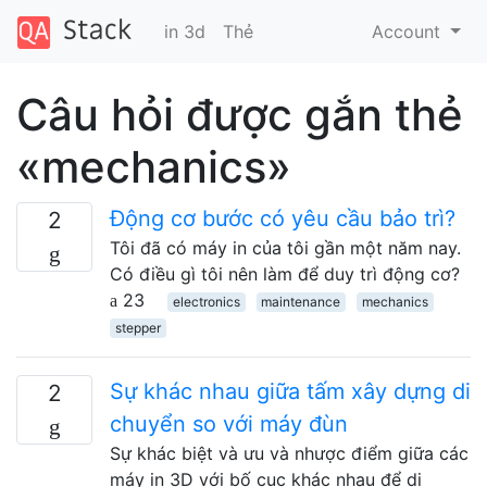
in 3d
Thẻ
Account
Câu hỏi được gắn thẻ
«mechanics»
Động cơ bước có yêu cầu bảo trì?
2
Tôi đã có máy in của tôi gần một năm nay.
Có điều gì tôi nên làm để duy trì động cơ?
23
electronics
maintenance
mechanics
stepper
Sự khác nhau giữa tấm xây dựng di
2
chuyển so với máy đùn
Sự khác biệt và ưu và nhược điểm giữa các
máy in 3D với bố cục khác nhau để di