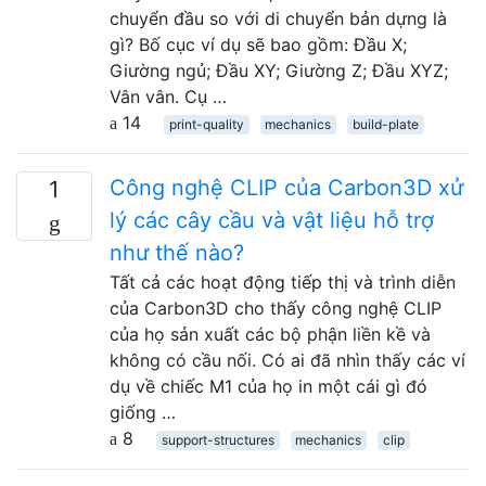
chuyển đầu so với di chuyển bản dựng là
gì? Bố cục ví dụ sẽ bao gồm: Đầu X;
Giường ngủ; Đầu XY; Giường Z; Đầu XYZ;
Vân vân. Cụ …
14
print-quality
mechanics
build-plate
Công nghệ CLIP của Carbon3D xử
1
lý các cây cầu và vật liệu hỗ trợ
như thế nào?
Tất cả các hoạt động tiếp thị và trình diễn
của Carbon3D cho thấy công nghệ CLIP
của họ sản xuất các bộ phận liền kề và
không có cầu nối. Có ai đã nhìn thấy các ví
dụ về chiếc M1 của họ in một cái gì đó
giống …
8
support-structures
mechanics
clip