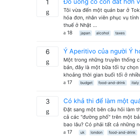
Đồ uống có cồn đắt hơn v
1
Tôi vừa đến một quán bar ở Tokyo
hóa đơn, nhân viên phục vụ tính 
thuế ở Nhật …
18
japan
alcohol
taxes
Ý Aperitivo của người Ý 
6
Một trong những truyền thống của
bản, đây là một bữa tối tự chọn
khoảng thời gian buổi tối ở nhiề
17
budget
food-and-drink
italy
Có khả thi để làm một qu
3
Đặt sang một bên câu hỏi làm th
cả các "đường phố" trên một b
bao lâu? Có phải tất cả những n
17
uk
london
food-and-drink