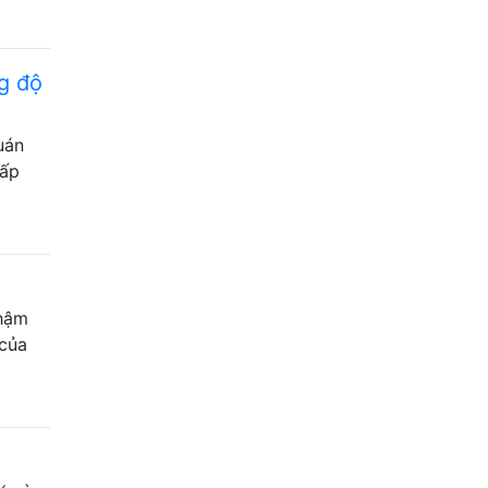
g độ
uán
hấp
thậm
 của