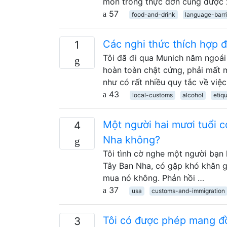
món trong thực đơn cũng được 
57
food-and-drink
language-barri
Các nghi thức thích hợp đ
1
Tôi đã đi qua Munich năm ngoái 
hoàn toàn chật cứng, phải mất m
như có rất nhiều quy tắc về việ
43
local-customs
alcohol
etiq
Một người hai mươi tuổi
4
Nha không?
Tôi tình cờ nghe một người bạn 
Tây Ban Nha, có gặp khó khăn g
mua nó không. Phản hồi …
37
usa
customs-and-immigration
Tôi có được phép mang đồ
3