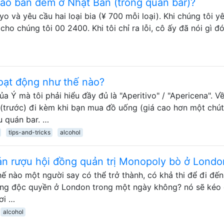
ào ban đêm ở Nhật Bản (trong quán bar)?
 và yêu cầu hai loại bia (¥ 700 mỗi loại). Khi chúng tôi y
cho chúng tôi 00 2400. Khi tôi chỉ ra lỗi, cô ấy đã nói gì đ
hoạt động như thế nào?
 Ý mà tôi phải hiểu đầy đủ là "Aperitivo" / "Apericena". V
 (trước) đi kèm khi bạn mua đồ uống (giá cao hơn một chút
u quán bar. …
tips-and-tricks
alcohol
án rượu hội đồng quản trị Monopoly bò ở Londo
ế nào một người say có thể trở thành, có khả thi để đi đến
ảng độc quyền ở London trong một ngày không? nó sẽ kéo 
ơi …
alcohol