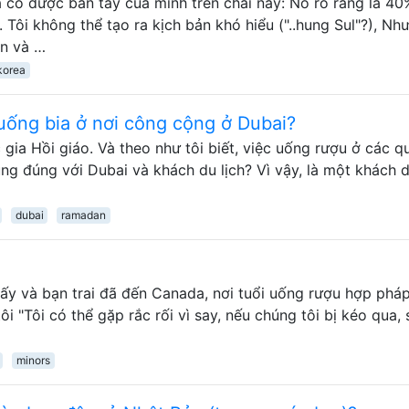
ã có được bàn tay của mình trên chai này: Nó rõ ràng là 40
. Tôi không thể tạo ra kịch bản khó hiểu ("..hung Sul"?), Nh
àn và …
korea
i uống bia ở nơi công cộng ở Dubai?
 gia Hồi giáo. Và theo như tôi biết, việc uống rượu ở các q
ng đúng với Dubai và khách du lịch? Vì vậy, là một khách d
dubai
ramadan
ô ấy và bạn trai đã đến Canada, nơi tuổi uống rượu hợp phá
tôi "Tôi có thể gặp rắc rối vì say, nếu chúng tôi bị kéo qua,
minors