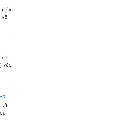
êu cầu
ó về
ề cơ
) vào
n?
 tất
dài