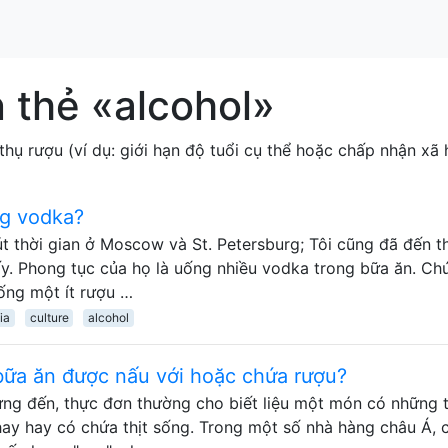
 thẻ «alcohol»
thụ rượu (ví dụ: giới hạn độ tuổi cụ thể hoặc chấp nhận xã h
ng vodka?
t thời gian ở Moscow và St. Petersburg; Tôi cũng đã đến 
ấy. Phong tục của họ là uống nhiều vodka trong bữa ăn. Ch
uống một ít rượu …
ia
culture
alcohol
bữa ăn được nấu với hoặc chứa rượu?
ừng đến, thực đơn thường cho biết liệu một món có những 
hay hay có chứa thịt sống. Trong một số nhà hàng châu Á, 