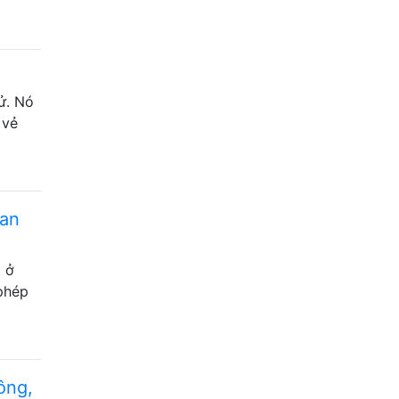
ử. Nó
 vẻ
Ban
p ở
phép
ông,