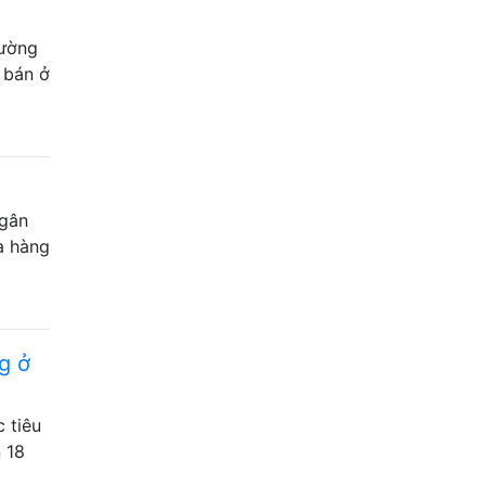
hường
 bán ở
ngân
a hàng
g ở
 tiêu
 18