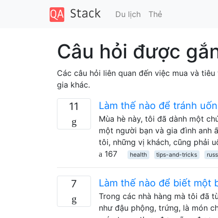
Du lịch
Thẻ
Câu hỏi được gắn
Các câu hỏi liên quan đến việc mua và tiêu 
gia khác.
Làm thế nào để tránh uố
11
Mùa hè này, tôi đã dành một chú
một người bạn và gia đình anh 
tôi, những vị khách, cũng phải 
167
health
tips-and-tricks
russ
Làm thế nào để biết một 
7
Trong các nhà hàng mà tôi đã t
như đậu phộng, trứng, là món c