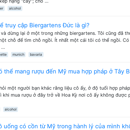
xếp hạng "cay"; cho …
er
alcohol
ể truy cập Biergartens Đức là gì?
và dừng lại ở một trong những biergartens. Tôi cũng đã th
ột chỗ để tìm chỗ ngồi. Ít nhất một cái tôi có thể ngồi. Có
c …
uette
munich
bavaria
 có thể mang rượu đến Mỹ mua hợp pháp ở Tây 
hỏi một người bạn khác rằng liệu cô ấy, ở độ tuổi hợp phá
ì khi mua rượu ở đây trở về Hoa Kỳ nơi cô ấy không được 
alcohol
 uống có cồn từ Mỹ trong hành lý của mình kh