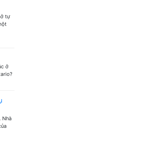
hở tự
một
úc ở
ario?
ụ
. Nhà
của