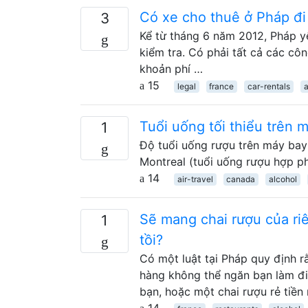
Có xe cho thuê ở Pháp đi
3
Kể từ tháng 6 năm 2012, Pháp yê
kiểm tra. Có phải tất cả các cô
khoản phí …
15
legal
france
car-rentals
a
Tuổi uống tối thiểu trên
1
Độ tuổi uống rượu trên máy bay
Montreal (tuổi uống rượu hợp ph
14
air-travel
canada
alcohol
Sẽ mang chai rượu của ri
1
tồi?
Có một luật tại Pháp quy định 
hàng không thể ngăn bạn làm đi
bạn, hoặc một chai rượu rẻ tiề
14