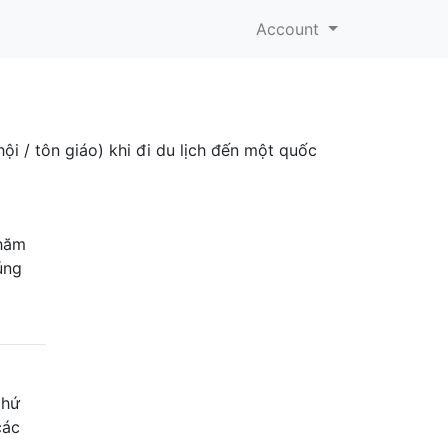
Account
ội / tôn giáo) khi đi du lịch đến một quốc
thăm
úng
thứ
các