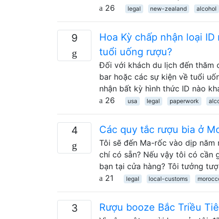
26
legal
new-zealand
alcohol
Hoa Kỳ chấp nhận loại ID 
9
tuổi uống rượu?
Đối với khách du lịch đến thăm 
bar hoặc các sự kiện về tuổi uố
nhận bất kỳ hình thức ID nào k
26
usa
legal
paperwork
alc
Các quy tắc rượu bia ở Mo
4
Tôi sẽ đến Ma-rốc vào dịp năm m
chí có sẵn? Nếu vậy tôi có cần 
bạn tại cửa hàng? Tôi tưởng tư
21
legal
local-customs
morocc
Rượu booze Bắc Triều Tiên
3