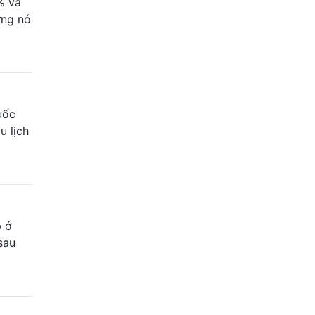
% và
ưng nó
uốc
u lịch
p ở
 sau