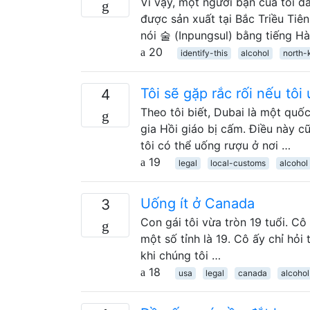
Vì vậy, một người bạn của tôi đ
được sản xuất tại Bắc Triều Tiên
nói 술 (Inpungsul) bằng tiếng H
20
identify-this
alcohol
north-
Tôi sẽ gặp rắc rối nếu tô
4
Theo tôi biết, Dubai là một quốc
gia Hồi giáo bị cấm. Điều này cũ
tôi có thể uống rượu ở nơi …
19
legal
local-customs
alcohol
Uống ít ở Canada
3
Con gái tôi vừa tròn 19 tuổi. C
một số tỉnh là 19. Cô ấy chỉ hỏi 
khi chúng tôi …
18
usa
legal
canada
alcohol