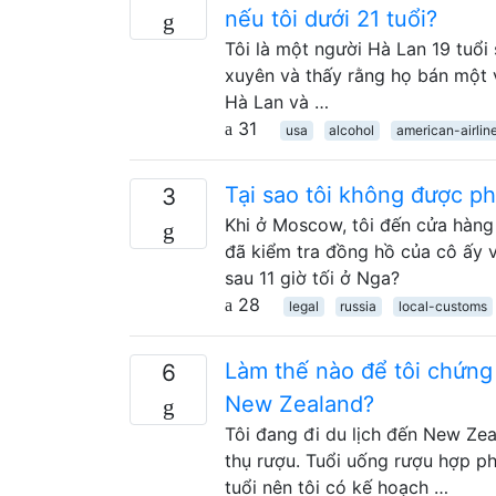
nếu tôi dưới 21 tuổi?
Tôi là một người Hà Lan 19 tuổi
xuyên và thấy rằng họ bán một 
Hà Lan và …
31
usa
alcohol
american-airlin
Tại sao tôi không được ph
3
Khi ở Moscow, tôi đến cửa hàng 
đã kiểm tra đồng hồ của cô ấy 
sau 11 giờ tối ở Nga?
28
legal
russia
local-customs
Làm thế nào để tôi chứng
6
New Zealand?
Tôi đang đi du lịch đến New Zea
thụ rượu. Tuổi uống rượu hợp ph
tuổi nên tôi có kế hoạch …