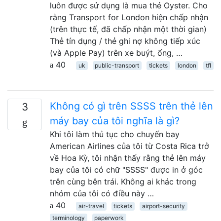
luôn được sử dụng là mua thẻ Oyster. Cho
rằng Transport for London hiện chấp nhận
(trên thực tế, đã chấp nhận một thời gian)
Thẻ tín dụng / thẻ ghi nợ không tiếp xúc
(và Apple Pay) trên xe buýt, ống, …
40
uk
public-transport
tickets
london
tfl
Không có gì trên SSSS trên thẻ lên
3
máy bay của tôi nghĩa là gì?
Khi tôi làm thủ tục cho chuyến bay
American Airlines của tôi từ Costa Rica trở
về Hoa Kỳ, tôi nhận thấy rằng thẻ lên máy
bay của tôi có chữ "SSSS" được in ở góc
trên cùng bên trái. Không ai khác trong
nhóm của tôi có điều này …
40
air-travel
tickets
airport-security
terminology
paperwork