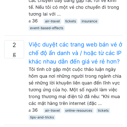
các chuyến bay đang gặp rắc rối về kinh
tế. Nếu tôi có một vé cho chuyến đi trong
tương lai với …
36
air-travel
tickets
insurance
event-based-effects
Việc duyệt các trang web bán vé ở
2
chế độ ẩn danh và / hoặc từ các IP
khác nhau dẫn đến giá vé rẻ hơn?
Tôi tình cờ gặp một cuộc thảo luận ngày
hôm qua nơi những người trong ngành chia
sẻ những lời khuyên liên quan đến lĩnh vực
tương ứng của họ. Một số người làm việc
trong thương mại điện tử đã nêu: "Khi mua
các mặt hàng trên internet (đặc …
36
air-travel
online-resources
tickets
tips-and-tricks