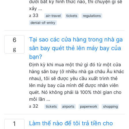
dưới bất kỳ hình thức nào, thì chuyện gì sẽ
xảy …
33
air-travel
tickets
regulations
denial-of-entry
Tại sao các cửa hàng trong nhà ga
6
sân bay quét thẻ lên máy bay của
bạn?
Định kỳ khi mua một thứ gì đó từ một cửa
hàng sân bay (ở nhiều nhà ga châu Âu khác
nhau), tôi sẽ được yêu cầu xuất trình thẻ
lên máy bay của mình để được nhân viên
quét. Nó không phải là 100% thời gian cho
mỗi lần …
32
tickets
airports
paperwork
shopping
Làm thế nào để tôi trả tiền cho
1