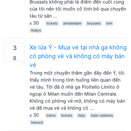
Brussels không phải là điểm đến cuối cùng
của tôi nên tôi muốn cố tình bỏ qua chuyến
tàu từ sân …
30
tickets
amsterdam
brussels
klm
thalys
Xe lửa Ý - Mua vé tại nhà ga không
3
có phòng vé và không có máy bán
vé
Trong một chuyến thăm gần đây đến Ý, tôi
thấy mình trong tình huống liên quan đến
vé tàu. Tôi đã ở nhà ga Pioltello Limito ở
ngoại ô Milan muốn đến Milan Centrale.
Không có phòng vé mở, không có máy bán
vé để mua vé và không có …
30
trains
tickets
italy
train-stations
trenord