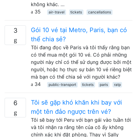
không khác. …
35
air-travel
tickets
cancellations
Gói 10 vé tại Metro, Paris, bạn có
3
thể chia sẻ?
Tôi đang đọc về Paris và tôi thấy rằng bạn
có thể mua một gói 10 vé. Có phải những
người này chỉ có thể sử dụng được bởi một
người, hoặc họ thực sự bán 10 vé riêng biệt
mà bạn có thể chia sẻ với người khác?
34
public-transport
tickets
paris
ratp
Tôi sẽ gặp khó khăn khi bay với
6
một tên đảo ngược trên vé?
Tôi sẽ bay tới Peru với bạn gái vào tuần tới
và tôi nhận ra rằng tên của cô ấy không
chính xác khi đặt phòng. Thay vì Sally