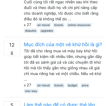
Cuối cùng tôi rất ngạc nhiên sau khi theo
đuổi và theo đuổi họ về chi phí nâng cấp
cho doanh nghiệp, tôi được cho biết rằng
điều đó là không thể do …
27
air-travel
tickets
online-resources
disputes
upgrades
Mục đích của một vé khứ hồi là gì?
12
Tôi đã cho rằng mua vé máy bay khứ hồi
giúp tiết kiệm rất nhiều tiền, nhưng gần đây
tôi đã so sánh giá cả và các chuyến đi khứ
hồi mà tôi thấy gần như giống nhau về giá
chỉ mua riêng hai vé một chiều. Nếu vé khứ
…
27
air-travel
tickets
budget
price
one-way
Làm thế nào để có được thẻ lên
5