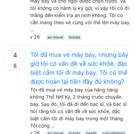
máy bay và chỗ ngồi được chọn trước. Và
tôi không có hành lý ký gửi, vì vậy tôi có đi
thẳng đến kiểm tra an ninh không. Tôi có
cần mang theo vé cùng với thẻ lên máy bay
…
26
air-travel
tickets
Tôi đã mua vé máy bay, nhưng bây
4
giờ tôi có vấn đề về sức khỏe, đặc
biệt cấm tôi đi máy bay. Tôi có thể
được hoàn lại tiền đầy đủ không?
Tôi đã mua vé máy bay của hãng hàng
không Thổ Nhĩ Kỳ, 2 tháng trước chuyến
bay. Sau đó, tôi đã đi đến bác sĩ, và bác sĩ
nói rằng tôi có vấn đề về sức khỏe, đặc
biệt cấm tôi đi máy bay trong một tháng.
Tôi cũng …
26
air-travel
tickets
health
cancellations