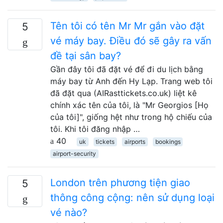
Tên tôi có tên Mr Mr gắn vào đặt
5
vé máy bay. Điều đó sẽ gây ra vấn
đề tại sân bay?
Gần đây tôi đã đặt vé để đi du lịch bằng
máy bay từ Anh đến Hy Lạp. Trang web tôi
đã đặt qua (AIRasttickets.co.uk) liệt kê
chính xác tên của tôi, là "Mr Georgios [Họ
của tôi]", giống hệt như trong hộ chiếu của
tôi. Khi tôi đăng nhập …
40
uk
tickets
airports
bookings
airport-security
London trên phương tiện giao
5
thông công cộng: nên sử dụng loại
vé nào?