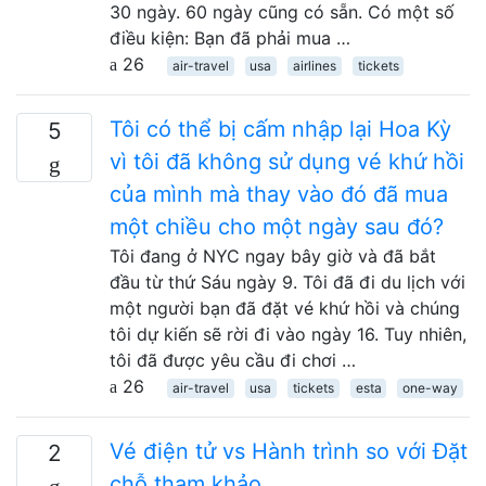
30 ngày. 60 ngày cũng có sẵn. Có một số
điều kiện: Bạn đã phải mua …
26
air-travel
usa
airlines
tickets
Tôi có thể bị cấm nhập lại Hoa Kỳ
5
vì tôi đã không sử dụng vé khứ hồi
của mình mà thay vào đó đã mua
một chiều cho một ngày sau đó?
Tôi đang ở NYC ngay bây giờ và đã bắt
đầu từ thứ Sáu ngày 9. Tôi đã đi du lịch với
một người bạn đã đặt vé khứ hồi và chúng
tôi dự kiến ​​sẽ rời đi vào ngày 16. Tuy nhiên,
tôi đã được yêu cầu đi chơi …
26
air-travel
usa
tickets
esta
one-way
Vé điện tử vs Hành trình so với Đặt
2
chỗ tham khảo