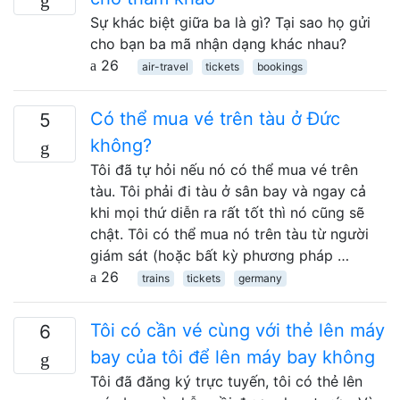
Sự khác biệt giữa ba là gì? Tại sao họ gửi
cho bạn ba mã nhận dạng khác nhau?
26
air-travel
tickets
bookings
Có thể mua vé trên tàu ở Đức
5
không?
Tôi đã tự hỏi nếu nó có thể mua vé trên
tàu. Tôi phải đi tàu ở sân bay và ngay cả
khi mọi thứ diễn ra rất tốt thì nó cũng sẽ
chật. Tôi có thể mua nó trên tàu từ người
giám sát (hoặc bất kỳ phương pháp …
26
trains
tickets
germany
Tôi có cần vé cùng với thẻ lên máy
6
bay của tôi để lên máy bay không
Tôi đã đăng ký trực tuyến, tôi có thẻ lên