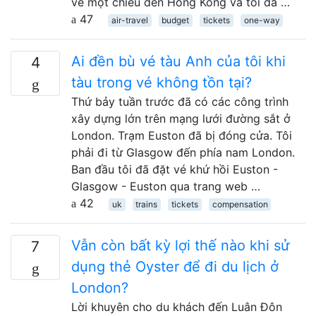
vé một chiều đến Hồng Kông và tôi đã …
47
air-travel
budget
tickets
one-way
Ai đền bù vé tàu Anh của tôi khi
4
tàu trong vé không tồn tại?
Thứ bảy tuần trước đã có các công trình
xây dựng lớn trên mạng lưới đường sắt ở
London. Trạm Euston đã bị đóng cửa. Tôi
phải đi từ Glasgow đến phía nam London.
Ban đầu tôi đã đặt vé khứ hồi Euston -
Glasgow - Euston qua trang web …
42
uk
trains
tickets
compensation
Vẫn còn bất kỳ lợi thế nào khi sử
7
dụng thẻ Oyster để đi du lịch ở
London?
Lời khuyên cho du khách đến Luân Đôn