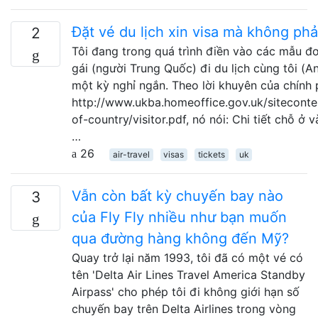
Đặt vé du lịch xin visa mà không phải
2
Tôi đang trong quá trình điền vào các mẫu đ
gái (người Trung Quốc) đi du lịch cùng tôi (A
một kỳ nghỉ ngắn. Theo lời khuyên của chính 
http://www.ukba.homeoffice.gov.uk/sitecont
of-country/visitor.pdf, nó nói: Chi tiết chỗ ở 
…
26
air-travel
visas
tickets
uk
Vẫn còn bất kỳ chuyến bay nào
3
của Fly Fly nhiều như bạn muốn
qua đường hàng không đến Mỹ?
Quay trở lại năm 1993, tôi đã có một vé có
tên 'Delta Air Lines Travel America Standby
Airpass' cho phép tôi đi không giới hạn số
chuyến bay trên Delta Airlines trong vòng