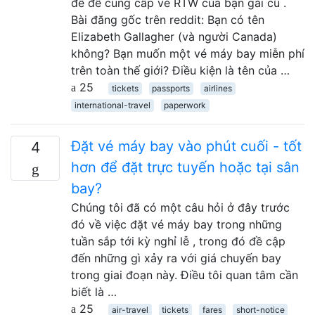
đề để cung cấp vé RTW của bạn gái cũ .
Bài đăng gốc trên reddit: Bạn có tên
Elizabeth Gallagher (và người Canada)
không? Bạn muốn một vé máy bay miễn phí
trên toàn thế giới? Điều kiện là tên của …
25
tickets
passports
airlines
international-travel
paperwork
Đặt vé máy bay vào phút cuối - tốt
4
hơn để đặt trực tuyến hoặc tại sân
bay?
Chúng tôi đã có một câu hỏi ở đây trước
đó về việc đặt vé máy bay trong những
tuần sắp tới kỳ nghỉ lễ , trong đó đề cập
đến những gì xảy ra với giá chuyến bay
trong giai đoạn này. Điều tôi quan tâm cần
biết là …
25
air-travel
tickets
fares
short-notice