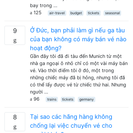
bay trong …
125
air-travel
budget
tickets
seasonal
Ở Đức, bạn phải làm gì nếu ga tàu
9
của bạn không có máy bán vé nào
hoạt động?
Gần đây tôi đã đi tàu đến Munich từ một
nhà ga ngoại ô nhỏ chỉ có một vài máy bán
vé. Vào thời điểm tôi ở đó, một trong
những chiếc máy đã bị hỏng, nhưng tôi đã
có thể lấy được vé từ chiếc thứ hai. Nhưng
người …
96
trains
tickets
germany
Tại sao các hãng hàng không
8
chống lại việc chuyển vé cho