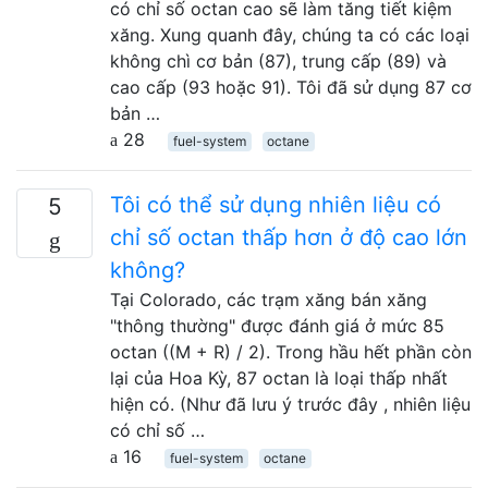
có chỉ số octan cao sẽ làm tăng tiết kiệm
xăng. Xung quanh đây, chúng ta có các loại
không chì cơ bản (87), trung cấp (89) và
cao cấp (93 hoặc 91). Tôi đã sử dụng 87 cơ
bản …
28
fuel-system
octane
Tôi có thể sử dụng nhiên liệu có
5
chỉ số octan thấp hơn ở độ cao lớn
không?
Tại Colorado, các trạm xăng bán xăng
"thông thường" được đánh giá ở mức 85
octan ((M + R) / 2). Trong hầu hết phần còn
lại của Hoa Kỳ, 87 octan là loại thấp nhất
hiện có. (Như đã lưu ý trước đây , nhiên liệu
có chỉ số …
16
fuel-system
octane