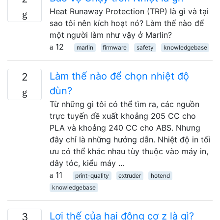
Heat Runaway Protection (TRP) là gì và tại
sao tôi nên kích hoạt nó? Làm thế nào để
một người làm như vậy ở Marlin?
12
marlin
firmware
safety
knowledgebase
Làm thế nào để chọn nhiệt độ
2
đùn?
Từ những gì tôi có thể tìm ra, các nguồn
trực tuyến đề xuất khoảng 205 CC cho
PLA và khoảng 240 CC cho ABS. Nhưng
đây chỉ là những hướng dẫn. Nhiệt độ in tối
ưu có thể khác nhau tùy thuộc vào máy in,
dây tóc, kiểu máy …
11
print-quality
extruder
hotend
knowledgebase
Lợi thế của hai động cơ z là gì?
3