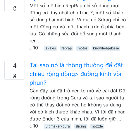
Một số mô hình RepRap chỉ sử dụng một
động cơ duy nhất cho trục Z, một số khác
sử dụng hai mô hình. Ví dụ, có 3drag chỉ có
một động cơ và một thanh trơn ở phía bên
kia. Có những sửa đổi bổ sung một thanh
ren …
10
z-axis
reprap
motor
knowledgebase
Tại sao nó là thông thường để đặt
4
chiều rộng dòng> đường kính vòi
phun?
Gần đây tôi đã trở nên tò mò về cài đặt Độ
rộng đường trong Cura và tại sao người ta
có thể thay đổi nó nếu họ không sử dụng
vòi có kích thước khác nhau. Vì tôi đã nhận
được Ender 3 của mình, tôi đã luôn giữ …
10
ultimaker-cura
slicing
nozzle