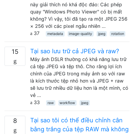
này giải thích nó khá độc đáo: Các phép
quay "Windows Photo Viewer" có bị mất
không? Vì vậy, tôi đã tạo ra một JPEG 256
× 256 với các pixel ngẫu nhiên …
37
metadata
image-quality
jpeg
rotation
Tại sao lưu trữ cả JPEG và raw?
15
Máy ảnh DSLR thường có khả năng lưu trữ
cả tệp JPEG và tệp thô. Cho rằng lợi ích
chính của JPEG trong máy ảnh so với raw
là kích thước tệp nhỏ hơn và JPEG + raw
sẽ lưu trữ nhiều dữ liệu hơn là một mình, có
vẻ …
33
raw
workflow
jpeg
Tại sao tôi có thể điều chỉnh cân
8
bằng trắng của tệp RAW mà không