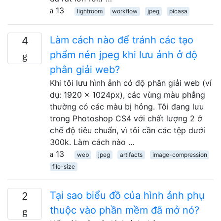
13
lightroom
workflow
jpeg
picasa
Làm cách nào để tránh các tạo
4
phẩm nén jpeg khi lưu ảnh ở độ
phân giải web?
Khi tôi lưu hình ảnh có độ phân giải web (ví
dụ: 1920 × 1024px), các vùng màu phẳng
thường có các màu bị hỏng. Tôi đang lưu
trong Photoshop CS4 với chất lượng 2 ở
chế độ tiêu chuẩn, vì tôi cần các tệp dưới
300k. Làm cách nào …
13
web
jpeg
artifacts
image-compression
file-size
Tại sao biểu đồ của hình ảnh phụ
2
thuộc vào phần mềm đã mở nó?