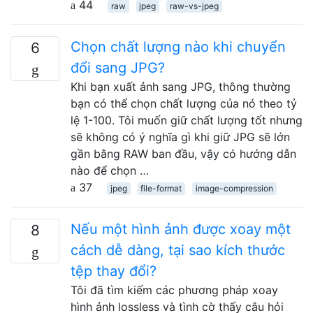
44
raw
jpeg
raw-vs-jpeg
Chọn chất lượng nào khi chuyển
6
đổi sang JPG?
Khi bạn xuất ảnh sang JPG, thông thường
bạn có thể chọn chất lượng của nó theo tỷ
lệ 1-100. Tôi muốn giữ chất lượng tốt nhưng
sẽ không có ý nghĩa gì khi giữ JPG sẽ lớn
gần bằng RAW ban đầu, vậy có hướng dẫn
nào để chọn …
37
jpeg
file-format
image-compression
Nếu một hình ảnh được xoay một
8
cách dễ dàng, tại sao kích thước
tệp thay đổi?
Tôi đã tìm kiếm các phương pháp xoay
hình ảnh lossless và tình cờ thấy câu hỏi