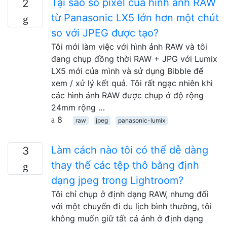
Tại sao số pixel của hình ảnh RAW
2
từ Panasonic LX5 lớn hơn một chút
so với JPEG được tạo?
Tôi mới làm việc với hình ảnh RAW và tôi
đang chụp đồng thời RAW + JPG với Lumix
LX5 mới của mình và sử dụng Bibble để
xem / xử lý kết quả. Tôi rất ngạc nhiên khi
các hình ảnh RAW được chụp ở độ rộng
24mm rộng …
8
raw
jpeg
panasonic-lumix
Làm cách nào tôi có thể dễ dàng
3
thay thế các tệp thô bằng định
dạng jpeg trong Lightroom?
Tôi chỉ chụp ở định dạng RAW, nhưng đối
với một chuyến đi du lịch bình thường, tôi
không muốn giữ tất cả ảnh ở định dạng