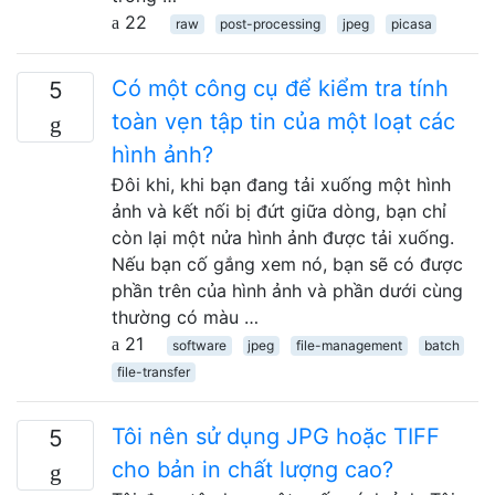
22
raw
post-processing
jpeg
picasa
Có một công cụ để kiểm tra tính
5
toàn vẹn tập tin của một loạt các
hình ảnh?
Đôi khi, khi bạn đang tải xuống một hình
ảnh và kết nối bị đứt giữa dòng, bạn chỉ
còn lại một nửa hình ảnh được tải xuống.
Nếu bạn cố gắng xem nó, bạn sẽ có được
phần trên của hình ảnh và phần dưới cùng
thường có màu …
21
software
jpeg
file-management
batch
file-transfer
Tôi nên sử dụng JPG hoặc TIFF
5
cho bản in chất lượng cao?