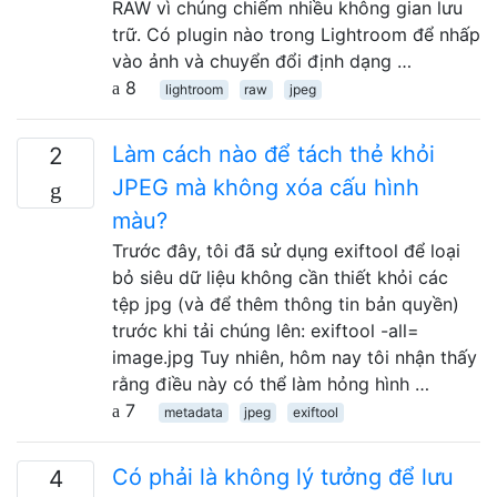
RAW vì chúng chiếm nhiều không gian lưu
trữ. Có plugin nào trong Lightroom để nhấp
vào ảnh và chuyển đổi định dạng …
8
lightroom
raw
jpeg
Làm cách nào để tách thẻ khỏi
2
JPEG mà không xóa cấu hình
màu?
Trước đây, tôi đã sử dụng exiftool để loại
bỏ siêu dữ liệu không cần thiết khỏi các
tệp jpg (và để thêm thông tin bản quyền)
trước khi tải chúng lên: exiftool -all=
image.jpg Tuy nhiên, hôm nay tôi nhận thấy
rằng điều này có thể làm hỏng hình …
7
metadata
jpeg
exiftool
Có phải là không lý tưởng để lưu
4