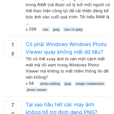
trong RAW (và được xử lý bởi một người có
thể thực hiện công lý) đã cải thiện đáng kể
bức ảnh vào cuối quá trình. Tôi hiểu RAW là
…
299
raw
jpeg
raw-vs-jpeg
Có phải Windows Windows Photo
1
Viewer quay không mất dữ liệu?
Tôi có thể xoay ảnh bị nén một cách mất
mát mà tôi xem trong Windows Photo
Viewer mà không lo mất thêm thông tin để
nén không?
58
photo-editing
jpeg
image-compression
photo-viewer
Tại sao hầu hết các máy ảnh
7
không hỗ trợ định dạng PNG?