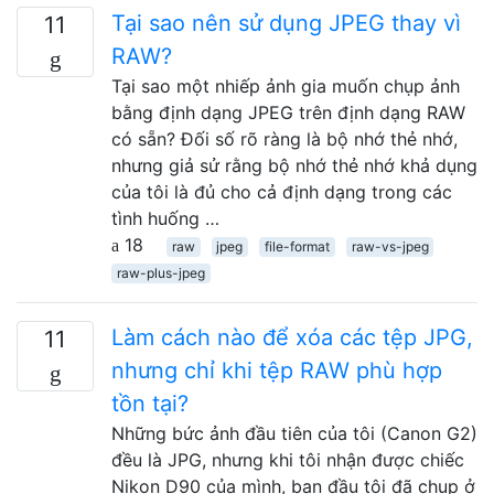
Tại sao nên sử dụng JPEG thay vì
11
RAW?
Tại sao một nhiếp ảnh gia muốn chụp ảnh
bằng định dạng JPEG trên định dạng RAW
có sẵn? Đối số rõ ràng là bộ nhớ thẻ nhớ,
nhưng giả sử rằng bộ nhớ thẻ nhớ khả dụng
của tôi là đủ cho cả định dạng trong các
tình huống …
18
raw
jpeg
file-format
raw-vs-jpeg
raw-plus-jpeg
Làm cách nào để xóa các tệp JPG,
11
nhưng chỉ khi tệp RAW phù hợp
tồn tại?
Những bức ảnh đầu tiên của tôi (Canon G2)
đều là JPG, nhưng khi tôi nhận được chiếc
Nikon D90 của mình, ban đầu tôi đã chụp ở