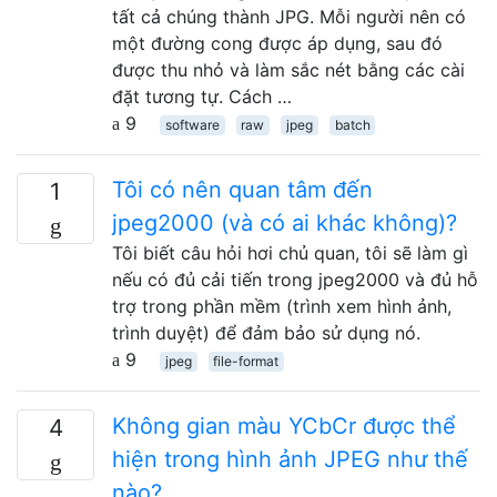
tất cả chúng thành JPG. Mỗi người nên có
một đường cong được áp dụng, sau đó
được thu nhỏ và làm sắc nét bằng các cài
đặt tương tự. Cách …
9
software
raw
jpeg
batch
Tôi có nên quan tâm đến
1
jpeg2000 (và có ai khác không)?
Tôi biết câu hỏi hơi chủ quan, tôi sẽ làm gì
nếu có đủ cải tiến trong jpeg2000 và đủ hỗ
trợ trong phần mềm (trình xem hình ảnh,
trình duyệt) để đảm bảo sử dụng nó.
9
jpeg
file-format
Không gian màu YCbCr được thể
4
hiện trong hình ảnh JPEG như thế
nào?