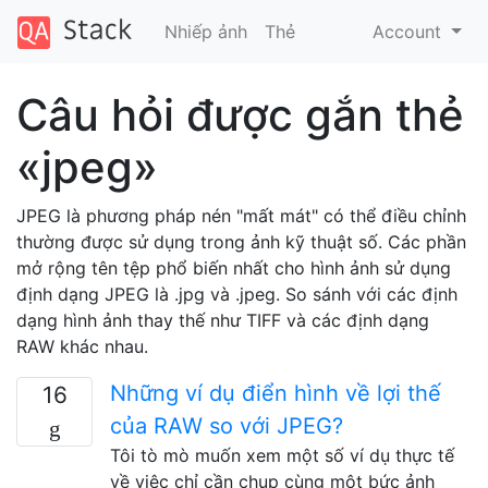
Nhiếp ảnh
Thẻ
Account
Câu hỏi được gắn thẻ
«jpeg»
JPEG là phương pháp nén "mất mát" có thể điều chỉnh
thường được sử dụng trong ảnh kỹ thuật số. Các phần
mở rộng tên tệp phổ biến nhất cho hình ảnh sử dụng
định dạng JPEG là .jpg và .jpeg. So sánh với các định
dạng hình ảnh thay thế như TIFF và các định dạng
RAW khác nhau.
Những ví dụ điển hình về lợi thế
16
của RAW so với JPEG?
Tôi tò mò muốn xem một số ví dụ thực tế
về việc chỉ cần chụp cùng một bức ảnh