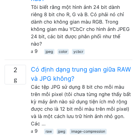
Tôi biết rằng một hình ảnh 24 bit dành
riêng 8 bit cho R, G và B. Có phải nó chỉ
dành cho không gian màu RGB. Trong
không gian màu YCbCr cho hình ảnh JPEG
24 bit, các bit được phân phối như thế
nào?
9
jpeg
color
ycbcr
Có định dạng trung gian giữa RAW
2
và JPG không?
Các tệp JPG sử dụng 8 bit cho mỗi màu
trên mỗi pixel (tôi chưa từng nghe thấy bất
kỳ máy ảnh nào sử dụng tiện ích mở rộng
được cho là 12 bit mỗi màu trên mỗi pixel)
và là một cách lưu trữ hình ảnh nhỏ gọn.
Các …
9
raw
jpeg
image-compression