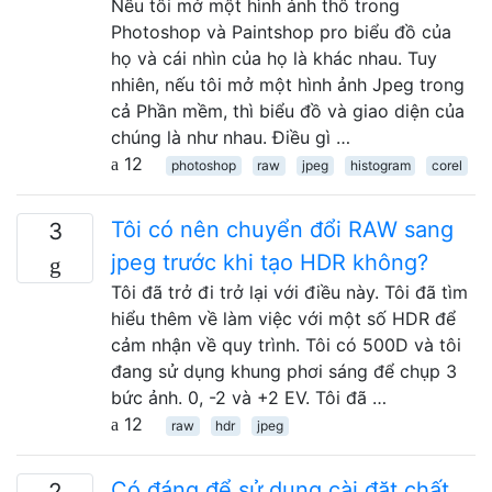
Nếu tôi mở một hình ảnh thô trong
Photoshop và Paintshop pro biểu đồ của
họ và cái nhìn của họ là khác nhau. Tuy
nhiên, nếu tôi mở một hình ảnh Jpeg trong
cả Phần mềm, thì biểu đồ và giao diện của
chúng là như nhau. Điều gì …
12
photoshop
raw
jpeg
histogram
corel
Tôi có nên chuyển đổi RAW sang
3
jpeg trước khi tạo HDR không?
Tôi đã trở đi trở lại với điều này. Tôi đã tìm
hiểu thêm về làm việc với một số HDR để
cảm nhận về quy trình. Tôi có 500D và tôi
đang sử dụng khung phơi sáng để chụp 3
bức ảnh. 0, -2 và +2 EV. Tôi đã …
12
raw
hdr
jpeg
Có đáng để sử dụng cài đặt chất
2