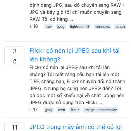
định dạng JPG, sau đó chuyển sang RAW +
JPG và bây giờ tôi chỉ muốn chuyển sang
RAW. Tôi có hàng …
18
raw
jpeg
lightroom-3
windows
batch
Flickr có nén lại JPEG sau khi tải
3
lên không?
Flickr có nén lại JPEG sau khi tải lên
không? Tôi biết rằng nếu bạn tải lên một
TIFF, chẳng hạn, Flickr chuyển đổi nó thành
JPEG. Nhưng họ cũng nén JPEG đến? Tôi
đã đọc một số khiếu nại về chất lượng nén
JPEG được sử dụng trên Flickr. …
17
jpeg
web
flickr
image-compression
JPEG trong máy ảnh có thể có lợi
11