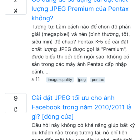
lượng JPEG Premium của Pentax
không?
Tương tự: Làm cách nào để chọn độ phân
giải (megapixel) và nén (bình thường, tốt,
siêu mịn) để chụp? Pentax K-5 có cài đặt
chất lượng JPEG được gọi là "Premium",
được biểu thị bởi bốn ngôi sao, không có
sẵn trong các máy ảnh Pentax cấp nhập
cảnh. …
11
image-quality
jpeg
pentax
Cài đặt JPEG tối ưu cho ảnh
9
Facebook trong năm 2010/2011 là
gì? [đóng cửa]
Câu hỏi này không có khả năng giúp bất kỳ
du khách nào trong tương lai; nó chỉ liên
quan đến một khu vực địa lý nhỏ, một thời