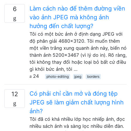
Làm cách nào để thêm đường viền
6
vào ảnh JPEG mà không ảnh
hưởng đến chất lượng?
Tôi có một bức ảnh ở định dạng JPEG với
độ phân giải 4680x3120. Tôi muốn thêm
một viền trắng xung quanh ảnh này, biến nó
thành ảnh 5200x3467 (vì lý do in). Rõ ràng,
tôi không thay đổi hoặc loại bỏ bất cứ điều
gì khỏi bức ảnh, tôi …
24
photo-editing
jpeg
borders
Có phải chỉ cần mở và đóng tệp
12
JPEG sẽ làm giảm chất lượng hình
ảnh?
Tôi đã có khá nhiều lớp học nhiếp ảnh, đọc
nhiều sách ảnh và sàng lọc nhiều diễn đàn.