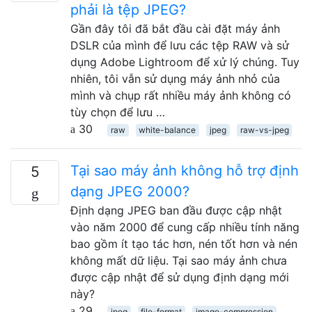
phải là tệp JPEG?
Gần đây tôi đã bắt đầu cài đặt máy ảnh
DSLR của mình để lưu các tệp RAW và sử
dụng Adobe Lightroom để xử lý chúng. Tuy
nhiên, tôi vẫn sử dụng máy ảnh nhỏ của
mình và chụp rất nhiều máy ảnh không có
tùy chọn để lưu …
30
raw
white-balance
jpeg
raw-vs-jpeg
Tại sao máy ảnh không hỗ trợ định
5
dạng JPEG 2000?
Định dạng JPEG ban đầu được cập nhật
vào năm 2000 để cung cấp nhiều tính năng
bao gồm ít tạo tác hơn, nén tốt hơn và nén
không mất dữ liệu. Tại sao máy ảnh chưa
được cập nhật để sử dụng định dạng mới
này?
29
jpeg
file-format
image-compression