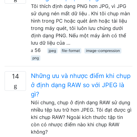
Tôi thích định dạng PNG hơn JPG, vì JPG
sử dụng nén mất dữ liệu . Khi tôi chụp màn
hình trong PC hoặc quét ảnh hoặc tài liệu
trong máy quét, tôi luôn lưu chúng dưới
định dạng PNG. Nếu một máy ảnh có thể
lưu dữ liệu của …
56
jpeg
file-format
image-compression
png
Những ưu và nhược điểm khi chụp
14
ở định dạng RAW so với JPEG là
gì?
Nói chung, chụp ở định dạng RAW sử dụng
nhiều tệp lưu trữ hơn JPEG. Tôi đạt được gì
khi chụp RAW? Ngoài kích thước tập tin
còn có nhược điểm nào khi chụp RAW
không?