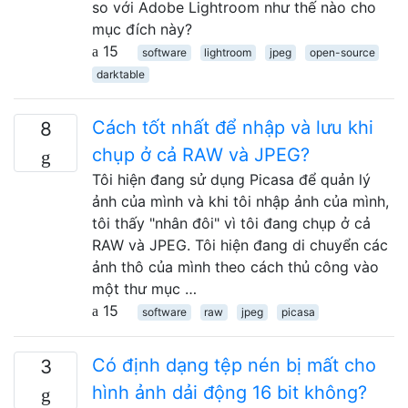
so với Adobe Lightroom như thế nào cho
mục đích này?
15
software
lightroom
jpeg
open-source
darktable
Cách tốt nhất để nhập và lưu khi
8
chụp ở cả RAW và JPEG?
Tôi hiện đang sử dụng Picasa để quản lý
ảnh của mình và khi tôi nhập ảnh của mình,
tôi thấy "nhân đôi" vì tôi đang chụp ở cả
RAW và JPEG. Tôi hiện đang di chuyển các
ảnh thô của mình theo cách thủ công vào
một thư mục …
15
software
raw
jpeg
picasa
Có định dạng tệp nén bị mất cho
3
hình ảnh dải động 16 bit không?