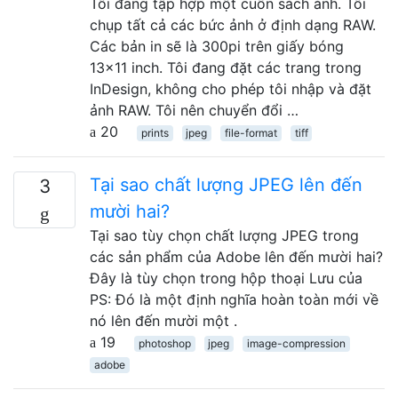
Tôi đang tập hợp một cuốn sách ảnh. Tôi
chụp tất cả các bức ảnh ở định dạng RAW.
Các bản in sẽ là 300pi trên giấy bóng
13x11 inch. Tôi đang đặt các trang trong
InDesign, không cho phép tôi nhập và đặt
ảnh RAW. Tôi nên chuyển đổi …
20
prints
jpeg
file-format
tiff
Tại sao chất lượng JPEG lên đến
3
mười hai?
Tại sao tùy chọn chất lượng JPEG trong
các sản phẩm của Adobe lên đến mười hai?
Đây là tùy chọn trong hộp thoại Lưu của
PS: Đó là một định nghĩa hoàn toàn mới về
nó lên đến mười một .
19
photoshop
jpeg
image-compression
adobe