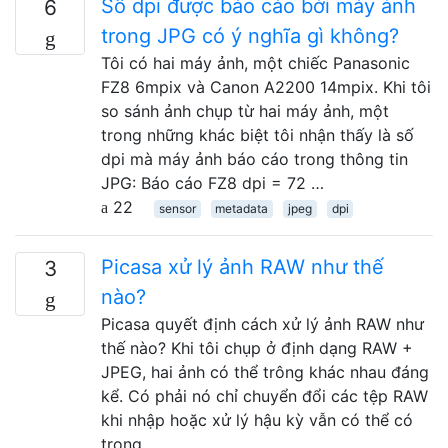
Số dpi được báo cáo bởi máy ảnh
6
trong JPG có ý nghĩa gì không?
Tôi có hai máy ảnh, một chiếc Panasonic
FZ8 6mpix và Canon A2200 14mpix. Khi tôi
so sánh ảnh chụp từ hai máy ảnh, một
trong những khác biệt tôi nhận thấy là số
dpi mà máy ảnh báo cáo trong thông tin
JPG: Báo cáo FZ8 dpi = 72 …
22
sensor
metadata
jpeg
dpi
Picasa xử lý ảnh RAW như thế
3
nào?
Picasa quyết định cách xử lý ảnh RAW như
thế nào? Khi tôi chụp ở định dạng RAW +
JPEG, hai ảnh có thể trông khác nhau đáng
kể. Có phải nó chỉ chuyển đổi các tệp RAW
khi nhập hoặc xử lý hậu kỳ vẫn có thể có
trong …