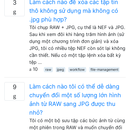
Làm cách nào để xóa các tập tin
3
thô không sử dụng mà không có
.jpg phù hợp?
Tôi chụp RAW + JPG, cụ thể là NEF và JPG.
Sau khi xem đôi khi hàng trăm hình ảnh (sử
dụng một chương trình đơn giản) và xóa
JPG, tôi có nhiều tệp NEF còn sót lại không
cần thiết. Nếu có một tập lệnh xóa bất kỳ
tệp …
10
raw
jpeg
workflow
file-management
Làm cách nào tôi có thể dễ dàng
9
chuyển đổi một số lượng lớn hình
ảnh từ RAW sang JPG được thu
nhỏ?
Tôi có một bộ sưu tập các bức ảnh từ cùng
một phiên trong RAW và muốn chuyển đổi