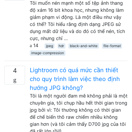
Tôi muốn nén mạnh một số tệp ảnh thang
độ xám 16 bit khoa học, nhưng không làm
giảm phạm vi động. Là một điều như vậy
có thể? Tôi hiểu rằng định dạng JPEG sử
dụng mất dữ liệu và do đó có thể nén, tích
cực, nhưng chỉ …
14
jpeg
hdr
black-and-white
file-format
image-compression
Lightroom có ​​quá mức cần thiết
4
cho quy trình làm việc theo định
hướng JPG không?
Tôi là một người đam mê không phải là một
chuyên gia, tôi chụp hầu hết thời gian trong
jpg bởi vì: Tôi thường không có thời gian
để chế biến thô raw chiếm nhiều không
gian hơn (và tôi cảm thấy D700 jpg của tôi
đã rất lớn rồi!) …