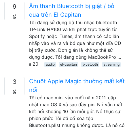
Âm thanh Bluetooth bị giật / bỏ
9
qua trên El Capitan
Tôi đang sử dụng bộ thu nhạc bluetooth
TP-Link HA100 và khi phát trực tuyến từ
Spotify hoặc iTunes, âm thanh có các lần
nhấp vào và ra và bỏ qua như một đĩa CD
bị trầy xước. Đơn giản là không thể sử
dụng được. Tôi đang dùng MacBookPro …
20
audio
el-capitan
bluetooth
streaming
Chuột Apple Magic thường mất kết
3
nối
Tôi có mac mini vào cuối năm 2011, cập
nhật mac OS X và sạc đầy pin. Nó vẫn mất
kết nối khoảng 10 lần mỗi giờ. Nó thực sự
phiền phức Tôi đã cố xóa tệp
Bluetooth.plist nhưng không được. Là nó có