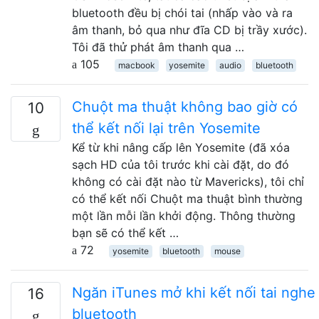
bluetooth đều bị chói tai (nhấp vào và ra
âm thanh, bỏ qua như đĩa CD bị trầy xước).
Tôi đã thử phát âm thanh qua …
105
macbook
yosemite
audio
bluetooth
Chuột ma thuật không bao giờ có
10
thể kết nối lại trên Yosemite
Kể từ khi nâng cấp lên Yosemite (đã xóa
sạch HD của tôi trước khi cài đặt, do đó
không có cài đặt nào từ Mavericks), tôi chỉ
có thể kết nối Chuột ma thuật bình thường
một lần mỗi lần khởi động. Thông thường
bạn sẽ có thể kết …
72
yosemite
bluetooth
mouse
Ngăn iTunes mở khi kết nối tai nghe
16
bluetooth