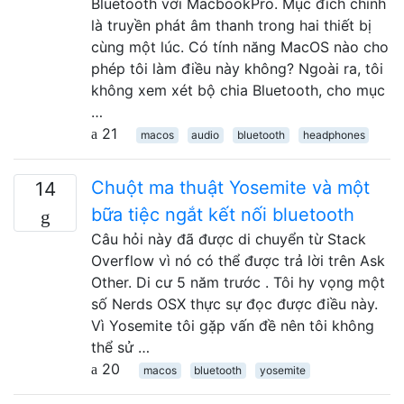
Bluetooth với MacbookPro. Mục đích chính
là truyền phát âm thanh trong hai thiết bị
cùng một lúc. Có tính năng MacOS nào cho
phép tôi làm điều này không? Ngoài ra, tôi
không xem xét bộ chia Bluetooth, cho mục
…
21
macos
audio
bluetooth
headphones
Chuột ma thuật Yosemite và một
14
bữa tiệc ngắt kết nối bluetooth
Câu hỏi này đã được di chuyển từ Stack
Overflow vì nó có thể được trả lời trên Ask
Other. Di cư 5 năm trước . Tôi hy vọng một
số Nerds OSX thực sự đọc được điều này.
Vì Yosemite tôi gặp vấn đề nên tôi không
thể sử …
20
macos
bluetooth
yosemite