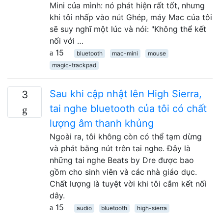
Mini của mình: nó phát hiện rất tốt, nhưng
khi tôi nhấp vào nút Ghép, máy Mac của tôi
sẽ suy nghĩ một lúc và nói: "Không thể kết
nối với …
15
bluetooth
mac-mini
mouse
magic-trackpad
Sau khi cập nhật lên High Sierra,
3
tai nghe bluetooth của tôi có chất
lượng âm thanh khủng
Ngoài ra, tôi không còn có thể tạm dừng
và phát bằng nút trên tai nghe. Đây là
những tai nghe Beats by Dre được bao
gồm cho sinh viên và các nhà giáo dục.
Chất lượng là tuyệt vời khi tôi cắm kết nối
dây.
15
audio
bluetooth
high-sierra