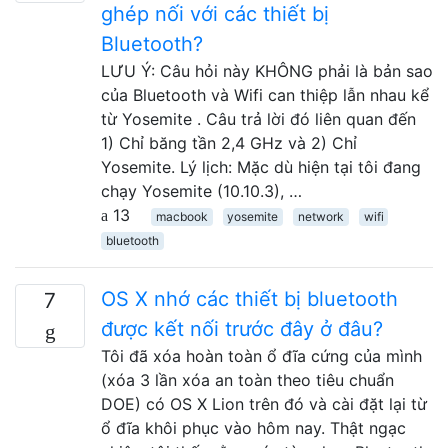
ghép nối với các thiết bị
Bluetooth?
LƯU Ý: Câu hỏi này KHÔNG phải là bản sao
của Bluetooth và Wifi can thiệp lẫn nhau kể
từ Yosemite . Câu trả lời đó liên quan đến
1) Chỉ băng tần 2,4 GHz và 2) Chỉ
Yosemite. Lý lịch: Mặc dù hiện tại tôi đang
chạy Yosemite (10.10.3), …
13
macbook
yosemite
network
wifi
bluetooth
OS X nhớ các thiết bị bluetooth
7
được kết nối trước đây ở đâu?
Tôi đã xóa hoàn toàn ổ đĩa cứng của mình
(xóa 3 lần xóa an toàn theo tiêu chuẩn
DOE) có OS X Lion trên đó và cài đặt lại từ
ổ đĩa khôi phục vào hôm nay. Thật ngạc