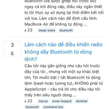
Bluetooth (đã được ghép nối trước đó)
ngay cả khi đóng nắp, điều này ngăn thiết
bị tôi thực sự sử dụng tại thời điểm kết nối
với loa. Làm cách nào để định cấu hình
MacBook Air để không tự động …
23
sleep-wake
bluetooth
Làm cách nào để điều khiển radio
3
không dây Bluetooth từ dòng
lệnh?
Câu hỏi này gần giống như câu hỏi trước
đây của tôi , nhưng với một sự khác biệt
lớn; Tôi muốn bật / tắt Bluetooth từ dòng
lệnh (bash hoặc tương tự), KHÔNG phải từ
AppleScript - câu trả lời cho điều này tôi
thấy trên siêu người dùng …
22
macos
snow-leopard
terminal
bluetooth
command-line