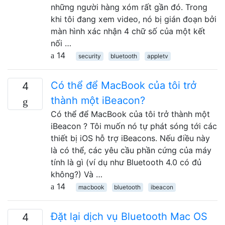
những người hàng xóm rất gần đó. Trong
khi tôi đang xem video, nó bị gián đoạn bởi
màn hình xác nhận 4 chữ số của một kết
nối …
14
security
bluetooth
appletv
Có thể để MacBook của tôi trở
4
thành một iBeacon?
Có thể để MacBook của tôi trở thành một
iBeacon ? Tôi muốn nó tự phát sóng tới các
thiết bị iOS hỗ trợ iBeacons. Nếu điều này
là có thể, các yêu cầu phần cứng của máy
tính là gì (ví dụ như Bluetooth 4.0 có đủ
không?) Và …
14
macbook
bluetooth
ibeacon
Đặt lại dịch vụ Bluetooth Mac OS
4