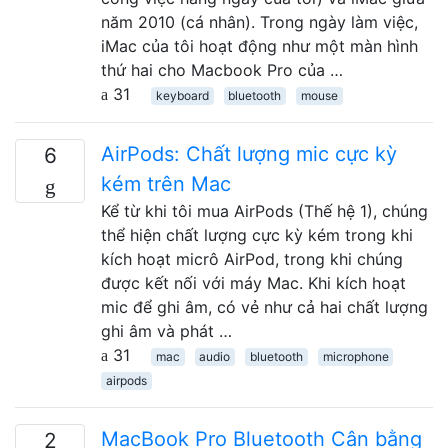
năm 2010 (cá nhân). Trong ngày làm việc,
iMac của tôi hoạt động như một màn hình
thứ hai cho Macbook Pro của …
31
keyboard
bluetooth
mouse
AirPods: Chất lượng mic cực kỳ
6
kém trên Mac
Kể từ khi tôi mua AirPods (Thế hệ 1), chúng
thể hiện chất lượng cực kỳ kém trong khi
kích hoạt micrô AirPod, trong khi chúng
được kết nối với máy Mac. Khi kích hoạt
mic để ghi âm, có vẻ như cả hai chất lượng
ghi âm và phát …
31
mac
audio
bluetooth
microphone
airpods
MacBook Pro Bluetooth Cân bằng
2