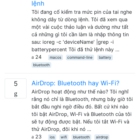
lệnh
Tôi đang cố kiểm tra mức pin của tai nghe
không dây từ dòng lệnh. Tôi đã xem qua
một vài cuộc thảo luận và dường như tất
cả những gì tôi cần làm là nhập thông tin
sau: ioreg -c 'deviceName' |grep -i
batterypercent Tôi đã thử lệnh này …
24
macos
command-line
battery
bluetooth
AirDrop: Bluetooth hay Wi-Fi?
5
AirDrop hoạt động như thế nào? Tôi nghĩ
rằng nó chỉ là Bluetooth, nhưng bây giờ tôi
bắt đầu nghi ngờ điều đó. Bất cứ khi nào
tôi bật AirDrop, Wi-Fi và Bluetooth của tôi
sẽ tự động được bật. Nếu tôi tắt Wi-Fi và
thử AirDrop, đôi khi nó …
23
ios
wifi
bluetooth
airdrop