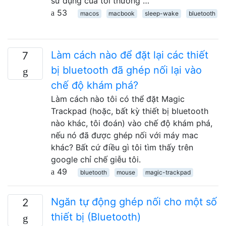
sử dụng của tôi thường …
53
macos
macbook
sleep-wake
bluetooth
Làm cách nào để đặt lại các thiết
7
bị bluetooth đã ghép nối lại vào
chế độ khám phá?
Làm cách nào tôi có thể đặt Magic
Trackpad (hoặc, bất kỳ thiết bị bluetooth
nào khác, tôi đoán) vào chế độ khám phá,
nếu nó đã được ghép nối với máy mac
khác? Bất cứ điều gì tôi tìm thấy trên
google chỉ chế giễu tôi.
49
bluetooth
mouse
magic-trackpad
Ngăn tự động ghép nối cho một số
2
thiết bị (Bluetooth)