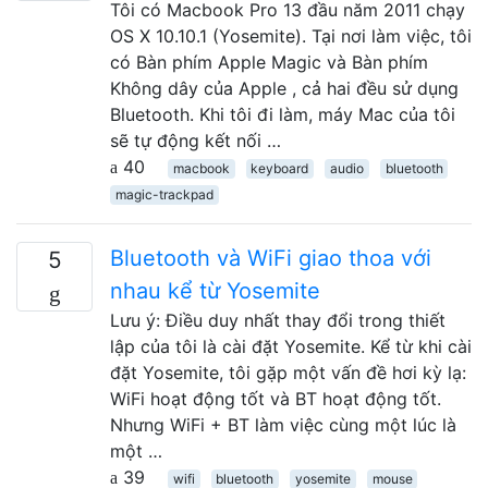
Tôi có Macbook Pro 13 đầu năm 2011 chạy
OS X 10.10.1 (Yosemite). Tại nơi làm việc, tôi
có Bàn phím Apple Magic và Bàn phím
Không dây của Apple , cả hai đều sử dụng
Bluetooth. Khi tôi đi làm, máy Mac của tôi
sẽ tự động kết nối …
40
macbook
keyboard
audio
bluetooth
magic-trackpad
Bluetooth và WiFi giao thoa với
5
nhau kể từ Yosemite
Lưu ý: Điều duy nhất thay đổi trong thiết
lập của tôi là cài đặt Yosemite. Kể từ khi cài
đặt Yosemite, tôi gặp một vấn đề hơi kỳ lạ:
WiFi hoạt động tốt và BT hoạt động tốt.
Nhưng WiFi + BT làm việc cùng một lúc là
một …
39
wifi
bluetooth
yosemite
mouse