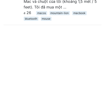
Mac và chuột của tôi (khoảng 1,5 mét / 5
feet). Tôi đã mua một …
26
macos
mountain-lion
macbook
bluetooth
mouse