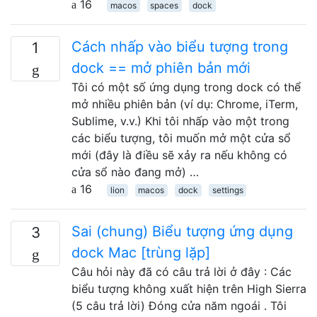
16
macos
spaces
dock
Cách nhấp vào biểu tượng trong
1
dock == mở phiên bản mới
Tôi có một số ứng dụng trong dock có thể
mở nhiều phiên bản (ví dụ: Chrome, iTerm,
Sublime, v.v.) Khi tôi nhấp vào một trong
các biểu tượng, tôi muốn mở một cửa sổ
mới (đây là điều sẽ xảy ra nếu không có
cửa sổ nào đang mở) …
16
lion
macos
dock
settings
Sai (chung) Biểu tượng ứng dụng
3
dock Mac [trùng lặp]
Câu hỏi này đã có câu trả lời ở đây : Các
biểu tượng không xuất hiện trên High Sierra
(5 câu trả lời) Đóng cửa năm ngoái . Tôi