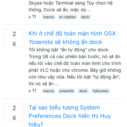
Skype hoặc Terminal sang Tùy chọn hệ
thống, Dock sẽ ẩn, mặc dù …
11
macos
el-capitan
dock
Khi ở chế độ toàn màn hình OSX
2
Yosemite sẽ không ẩn dock
Tôi không bật "ẩn tự động" cho dock.
Trong tất cả các phiên bản trước, nó sẽ ẩn
nếu tôi vào chế độ toàn màn hình cho trình
phát VLC hoặc cho chrome. Bây giờ không
còn như vậy nữa. Nếu tôi bật "tự động ẩn",
thì nó sẽ ẩn …
11
macos
yosemite
dock
fullscreen
Tại sao biểu tượng System
2
Preferences Dock hiển thị Huy
hiệu?