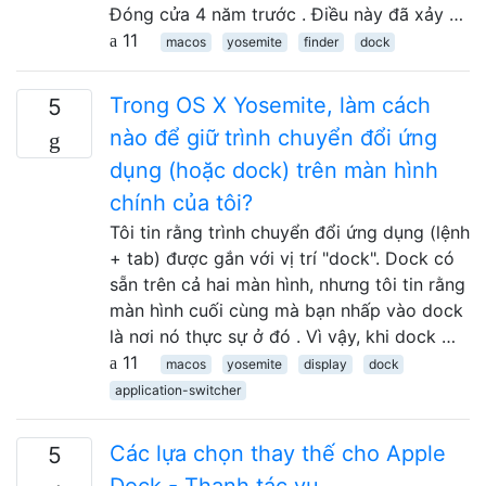
Đóng cửa 4 năm trước . Điều này đã xảy …
11
macos
yosemite
finder
dock
Trong OS X Yosemite, làm cách
5
nào để giữ trình chuyển đổi ứng
dụng (hoặc dock) trên màn hình
chính của tôi?
Tôi tin rằng trình chuyển đổi ứng dụng (lệnh
+ tab) được gắn với vị trí "dock". Dock có
sẵn trên cả hai màn hình, nhưng tôi tin rằng
màn hình cuối cùng mà bạn nhấp vào dock
là nơi nó thực sự ở đó . Vì vậy, khi dock …
11
macos
yosemite
display
dock
application-switcher
Các lựa chọn thay thế cho Apple
5
Dock - Thanh tác vụ