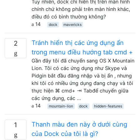
Tuy nhiên, dock chỉ hiển thị trên màn hình
chính chứ không phải trên màn hình khác,
điều đó có bình thường không?
14
dock
mavericks
Tránh hiển thị các ứng dụng ẩn
2
trong menu điều hướng tab cmd +
Gần đây tôi đã chuyển sang OS X Mountain
Lion. Tôi có các ứng dụng như Skype và
Pidgin bắt đầu đăng nhập và bị ẩn , nhưng
khi tôi có nhiều ứng dụng đang chạy và tôi
thực hiện ⌘ cmd+ ⇥ Tabđể chuyển giữa
các ứng dụng, các …
14
mountain-lion
dock
hidden-features
Thanh màu đen này ở dưới cùng
1
của Dock của tôi là gì?