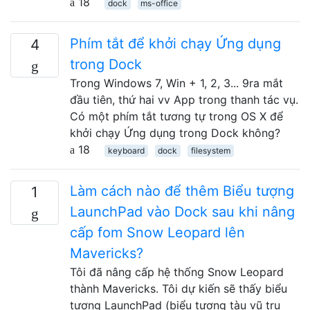
18
dock
ms-office
Phím tắt để khởi chạy Ứng dụng
4
trong Dock
Trong Windows 7, Win + 1, 2, 3... 9ra mắt
đầu tiên, thứ hai vv App trong thanh tác vụ.
Có một phím tắt tương tự trong OS X để
khởi chạy Ứng dụng trong Dock không?
18
keyboard
dock
filesystem
Làm cách nào để thêm Biểu tượng
1
LaunchPad vào Dock sau khi nâng
cấp fom Snow Leopard lên
Mavericks?
Tôi đã nâng cấp hệ thống Snow Leopard
thành Mavericks. Tôi dự kiến ​​sẽ thấy biểu
tượng LaunchPad (biểu tượng tàu vũ trụ