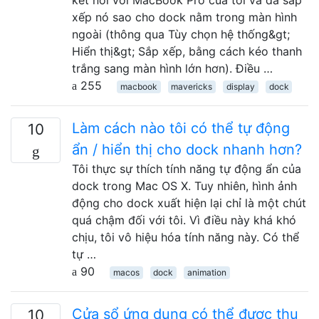
xếp nó sao cho dock nằm trong màn hình
ngoài (thông qua Tùy chọn hệ thống&gt;
Hiển thị&gt; Sắp xếp, bằng cách kéo thanh
trắng sang màn hình lớn hơn). Điều …
255
macbook
mavericks
display
dock
Làm cách nào tôi có thể tự động
10
ẩn / hiển thị cho dock nhanh hơn?
Tôi thực sự thích tính năng tự động ẩn của
dock trong Mac OS X. Tuy nhiên, hình ảnh
động cho dock xuất hiện lại chỉ là một chút
quá chậm đối với tôi. Vì điều này khá khó
chịu, tôi vô hiệu hóa tính năng này. Có thể
tự …
90
macos
dock
animation
Cửa sổ ứng dụng có thể được thu
10