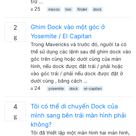
trữ …
25
macos
lion
finder
dock
Ghim Dock vào một góc ở
2
Yosemite / El Capitan
Trong Mavericks và trước đó, người ta có
thể sử dụng các lệnh sau để ghim dock vào
góc trên cùng hoặc dưới cùng của màn
hình, nếu dock được đặt trái / phải hoặc
vào góc trái / phải nếu dock được đặt ở
dưới cùng , bằng cách …
24
yosemite
dock
el-capitan
Tôi có thể di chuyển Dock của
4
mình sang bên trái màn hình phải
không?
Tôi đã thiết lập một màn hình hai màn hình,