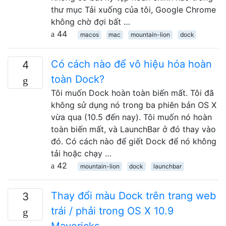
thư mục Tải xuống của tôi, Google Chrome
không chờ đợi bất …
44
macos
mac
mountain-lion
dock
Có cách nào để vô hiệu hóa hoàn
4
toàn Dock?
Tôi muốn Dock hoàn toàn biến mất. Tôi đã
không sử dụng nó trong ba phiên bản OS X
vừa qua (10.5 đến nay). Tôi muốn nó hoàn
toàn biến mất, và LaunchBar ở đó thay vào
đó. Có cách nào để giết Dock để nó không
tải hoặc chạy …
42
mountain-lion
dock
launchbar
Thay đổi màu Dock trên trang web
3
trái / phải trong OS X 10.9
Mavericks