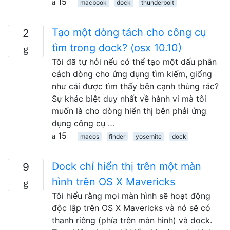
15
macbook
dock
thunderbolt
Tạo một dòng tách cho công cụ
2
tìm trong dock? (osx 10.10)
Tôi đã tự hỏi nếu có thể tạo một dấu phân
cách dòng cho ứng dụng tìm kiếm, giống
như cái được tìm thấy bên cạnh thùng rác?
Sự khác biệt duy nhất về hành vi mà tôi
muốn là cho dòng hiển thị bên phải ứng
dụng công cụ …
15
macos
finder
yosemite
dock
Dock chỉ hiển thị trên một màn
9
hình trên OS X Mavericks
Tôi hiểu rằng mọi màn hình sẽ hoạt động
độc lập trên OS X Mavericks và nó sẽ có
thanh riêng (phía trên màn hình) và dock.