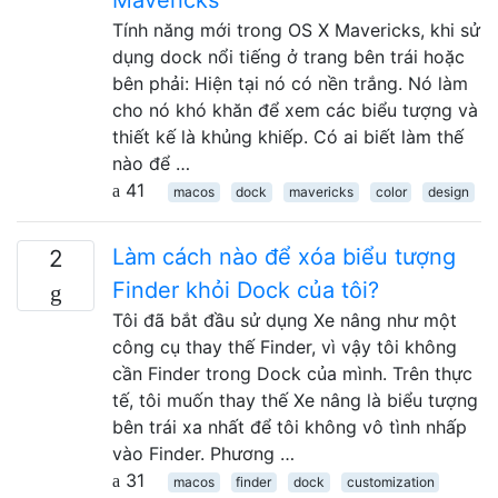
Tính năng mới trong OS X Mavericks, khi sử
dụng dock nổi tiếng ở trang bên trái hoặc
bên phải: Hiện tại nó có nền trắng. Nó làm
cho nó khó khăn để xem các biểu tượng và
thiết kế là khủng khiếp. Có ai biết làm thế
nào để …
41
macos
dock
mavericks
color
design
Làm cách nào để xóa biểu tượng
2
Finder khỏi Dock của tôi?
Tôi đã bắt đầu sử dụng Xe nâng như một
công cụ thay thế Finder, vì vậy tôi không
cần Finder trong Dock của mình. Trên thực
tế, tôi muốn thay thế Xe nâng là biểu tượng
bên trái xa nhất để tôi không vô tình nhấp
vào Finder. Phương …
31
macos
finder
dock
customization