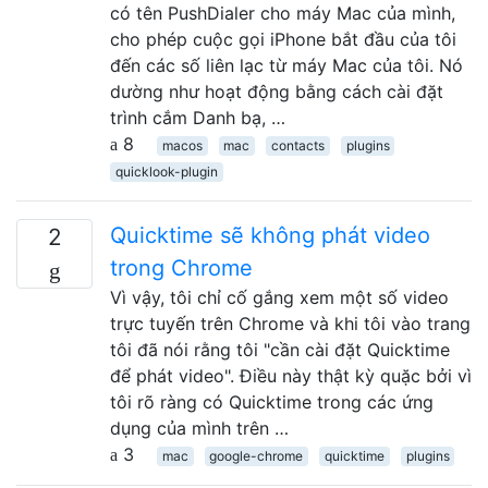
có tên PushDialer cho máy Mac của mình,
cho phép cuộc gọi iPhone bắt đầu của tôi
đến các số liên lạc từ máy Mac của tôi. Nó
dường như hoạt động bằng cách cài đặt
trình cắm Danh bạ, …
8
macos
mac
contacts
plugins
quicklook-plugin
Quicktime sẽ không phát video
2
trong Chrome
Vì vậy, tôi chỉ cố gắng xem một số video
trực tuyến trên Chrome và khi tôi vào trang
tôi đã nói rằng tôi "cần cài đặt Quicktime
để phát video". Điều này thật kỳ quặc bởi vì
tôi rõ ràng có Quicktime trong các ứng
dụng của mình trên …
3
mac
google-chrome
quicktime
plugins