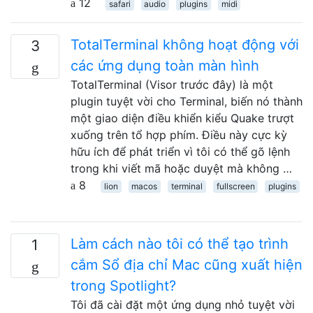
12
safari
audio
plugins
midi
TotalTerminal không hoạt động với
3
các ứng dụng toàn màn hình
TotalTerminal (Visor trước đây) là một
plugin tuyệt vời cho Terminal, biến nó thành
một giao diện điều khiển kiểu Quake trượt
xuống trên tổ hợp phím. Điều này cực kỳ
hữu ích để phát triển vì tôi có thể gõ lệnh
trong khi viết mã hoặc duyệt mà không …
8
lion
macos
terminal
fullscreen
plugins
Làm cách nào tôi có thể tạo trình
1
cắm Sổ địa chỉ Mac cũng xuất hiện
trong Spotlight?
Tôi đã cài đặt một ứng dụng nhỏ tuyệt vời