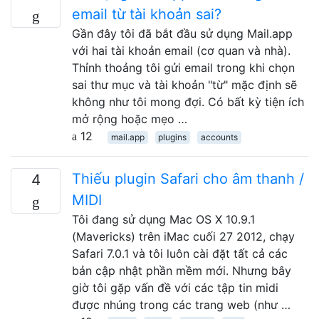
email từ tài khoản sai?
Gần đây tôi đã bắt đầu sử dụng Mail.app
với hai tài khoản email (cơ quan và nhà).
Thỉnh thoảng tôi gửi email trong khi chọn
sai thư mục và tài khoản "từ" mặc định sẽ
không như tôi mong đợi. Có bất kỳ tiện ích
mở rộng hoặc mẹo …
12
mail.app
plugins
accounts
Thiếu plugin Safari cho âm thanh /
4
MIDI
Tôi đang sử dụng Mac OS X 10.9.1
(Mavericks) trên iMac cuối 27 2012, chạy
Safari 7.0.1 và tôi luôn cài đặt tất cả các
bản cập nhật phần mềm mới. Nhưng bây
giờ tôi gặp vấn đề với các tập tin midi
được nhúng trong các trang web (như …