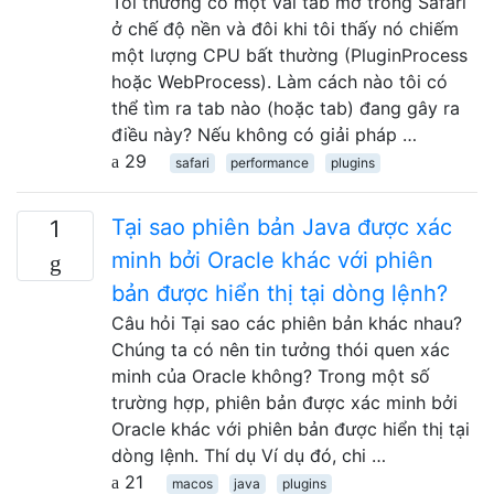
Tôi thường có một vài tab mở trong Safari
ở chế độ nền và đôi khi tôi thấy nó chiếm
một lượng CPU bất thường (PluginProcess
hoặc WebProcess). Làm cách nào tôi có
thể tìm ra tab nào (hoặc tab) đang gây ra
điều này? Nếu không có giải pháp …
29
safari
performance
plugins
Tại sao phiên bản Java được xác
1
minh bởi Oracle khác với phiên
bản được hiển thị tại dòng lệnh?
Câu hỏi Tại sao các phiên bản khác nhau?
Chúng ta có nên tin tưởng thói quen xác
minh của Oracle không? Trong một số
trường hợp, phiên bản được xác minh bởi
Oracle khác với phiên bản được hiển thị tại
dòng lệnh. Thí dụ Ví dụ đó, chi …
21
macos
java
plugins