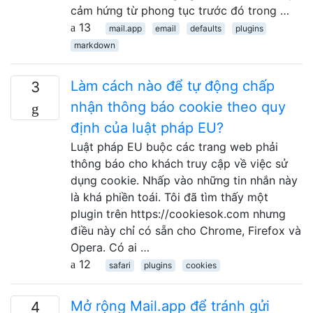
cảm hứng từ phong tục trước đó trong …
13
mail.app
email
defaults
plugins
markdown
Làm cách nào để tự động chấp
3
nhận thông báo cookie theo quy
định của luật pháp EU?
Luật pháp EU buộc các trang web phải
thông báo cho khách truy cập về việc sử
dụng cookie. Nhấp vào những tin nhắn này
là khá phiền toái. Tôi đã tìm thấy một
plugin trên https://cookiesok.com nhưng
điều này chỉ có sẵn cho Chrome, Firefox và
Opera. Có ai …
12
safari
plugins
cookies
Mở rộng Mail.app để tránh gửi
4