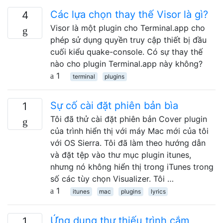
Các lựa chọn thay thế Visor là gì?
4
Visor là một plugin cho Terminal.app cho
phép sử dụng quyền truy cập thiết bị đầu
cuối kiểu quake-console. Có sự thay thế
nào cho plugin Terminal.app này không?
1
terminal
plugins
Sự cố cài đặt phiên bản bìa
1
Tôi đã thử cài đặt phiên bản Cover plugin
của trình hiển thị với máy Mac mới của tôi
với OS Sierra. Tôi đã làm theo hướng dẫn
và đặt tệp vào thư mục plugin itunes,
nhưng nó không hiển thị trong iTunes trong
số các tùy chọn Visualizer. Tôi …
1
itunes
mac
plugins
lyrics
Ứng dụng thư thiếu trình cắm
1