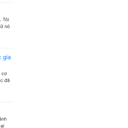
. Tôi
iữ nó
c gia
 cơ
ớc đã
ánh
ại