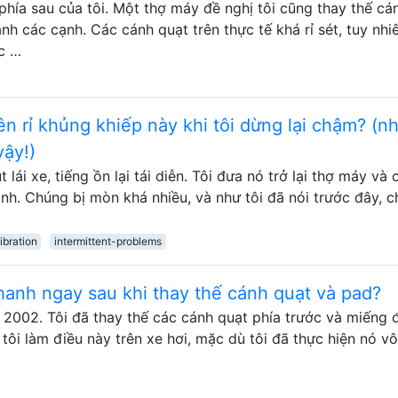
phía sau của tôi. Một thợ máy đề nghị tôi cũng thay thế cá
nh các cạnh. Các cánh quạt trên thực tế khá rỉ sét, tuy nhiê
ực …
rên rỉ khủng khiếp này khi tôi dừng lại chậm? (n
vậy!)
lái xe, tiếng ồn lại tái diễn. Tôi đưa nó trở lại thợ máy và
anh. Chúng bị mòn khá nhiều, và như tôi đã nói trước đây, 
ibration
intermittent-problems
hanh ngay sau khi thay thế cánh quạt và pad?
ời 2002. Tôi đã thay thế các cánh quạt phía trước và miếng
 tôi làm điều này trên xe hơi, mặc dù tôi đã thực hiện nó v