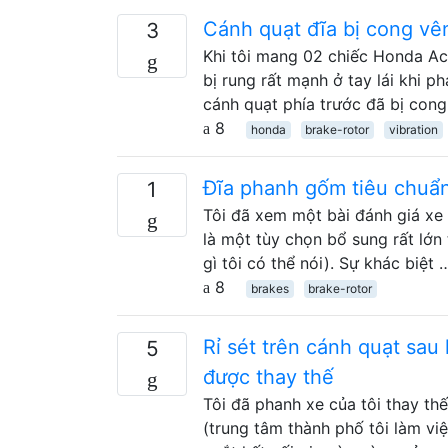
Cánh quạt đĩa bị cong vê
3
Khi tôi mang 02 chiếc Honda Ac
bị rung rất mạnh ở tay lái khi p
cánh quạt phía trước đã bị con
8
honda
brake-rotor
vibration
Đĩa phanh gốm tiêu chuẩn 
1
Tôi đã xem một bài đánh giá xe
là một tùy chọn bổ sung rất lớn
gì tôi có thể nói). Sự khác biệt 
8
brakes
brake-rotor
Rỉ sét trên cánh quạt sau
5
được thay thế
Tôi đã phanh xe của tôi thay t
(trung tâm thành phố tôi làm vi