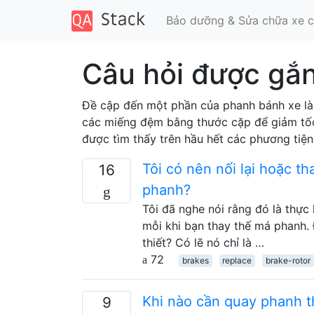
Bảo dưỡng & Sửa chữa xe c
Câu hỏi được gắn
Đề cập đến một phần của phanh bánh xe là
các miếng đệm bằng thước cặp để giảm tốc
được tìm thấy trên hầu hết các phương tiện 
Tôi có nên nối lại hoặc t
16
phanh?
Tôi đã nghe nói rằng đó là thực
mỗi khi bạn thay thế má phanh. 
thiết? Có lẽ nó chỉ là …
72
brakes
replace
brake-rotor
Khi nào cần quay phanh t
9