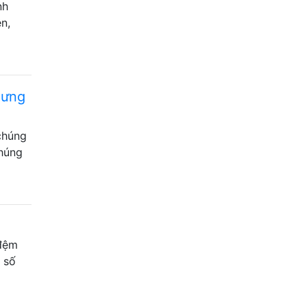
nh
n,
hưng
 chúng
chúng
 đệm
ô số