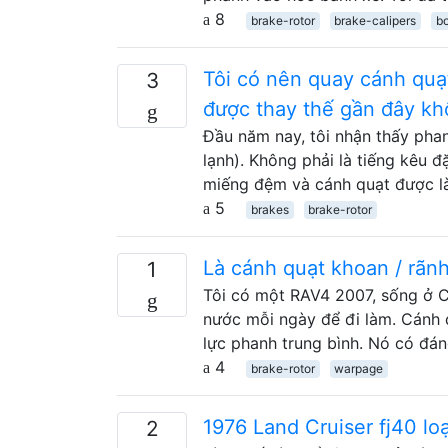
8
brake-rotor
brake-calipers
bo
Tôi có nên quay cánh qu
3
được thay thế gần đây k
Đầu năm nay, tôi nhận thấy phanh
lạnh). Không phải là tiếng kêu đ
miếng đệm và cánh quạt được l
5
brakes
brake-rotor
Là cánh quạt khoan / rãn
1
Tôi có một RAV4 2007, sống ở C
nước mỗi ngày để đi làm. Cánh q
lực phanh trung bình. Nó có đá
4
brake-rotor
warpage
1976 Land Cruiser fj40 lo
2