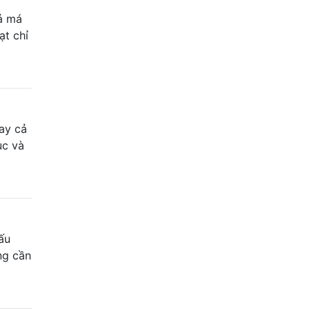
cả má
ạt chỉ
hay cả
ục và
ấu
ng cần