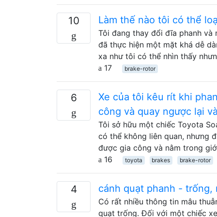
Làm thế nào tôi có thể lo
10
Tôi đang thay đổi đĩa phanh và
đã thực hiện một mặt khá dễ dàn
xa như tôi có thể nhìn thấy như
17
brake-rotor
Xe của tôi kêu rít khi ph
6
công và quay ngược lại và
Tôi sở hữu một chiếc Toyota So
có thể không liên quan, nhưng đ
được gia công và nằm trong giớ
16
toyota
brakes
brake-rotor
cánh quạt phanh - trống,
4
Có rất nhiều thông tin mâu thu
quạt trống. Đối với một chiếc x