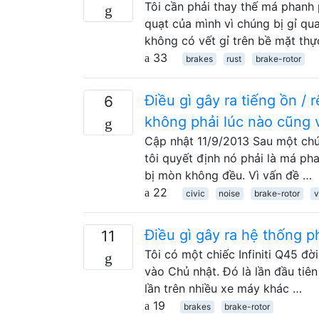
Tôi cần phải thay thế má phanh 
quạt của mình vì chúng bị gỉ qua
không có vết gỉ trên bề mặt th
33
brakes
rust
brake-rotor
Điều gì gây ra tiếng ồn / 
6
không phải lúc nào cũng 
Cập nhật 11/9/2013 Sau một chút 
tôi quyết định nó phải là má ph
bị mòn không đều. Vì vấn đề …
22
civic
noise
brake-rotor
v
Điều gì gây ra hệ thống p
11
Tôi có một chiếc Infiniti Q45 đ
vào Chủ nhật. Đó là lần đầu tiên
lần trên nhiều xe máy khác …
19
brakes
brake-rotor