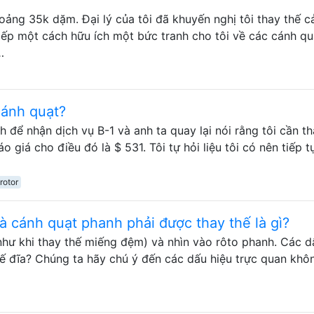
oảng 35k dặm. Đại lý của tôi đã khuyến nghị tôi thay thế 
ếp một cách hữu ích một bức tranh cho tôi về các cánh qu
…
cánh quạt?
 để nhận dịch vụ B-1 và anh ta quay lại nói rằng tôi cần t
 giá cho điều đó là $ 531. Tôi tự hỏi liệu tôi có nên tiếp t
rotor
à cánh quạt phanh phải được thay thế là gì?
như khi thay thế miếng đệm) và nhìn vào rôto phanh. Các d
hế đĩa? Chúng ta hãy chú ý đến các dấu hiệu trực quan khô