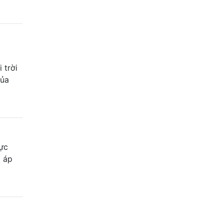
 trời
của
mực
g áp