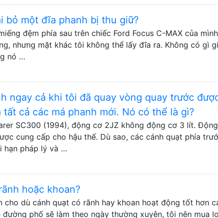
ại bỏ một đĩa phanh bị thu giữ?
 miếng đệm phía sau trên chiếc Ford Focus C-MAX của mình
g, nhưng mặt khác tôi không thể lấy đĩa ra. Không có gì g
ng nó …
anh ngay cả khi tôi đã quay vòng quay trước đượ
 tất cả các má phanh mới. Nó có thể là gì?
arer SC300 (1994), động cơ 2JZ không động cơ 3 lít. Động
ược cung cấp cho hậu thế. Dù sao, các cánh quạt phía trư
i hạn pháp lý và …
 rãnh hoặc khoan?
ẫn cho dù cánh quạt có rãnh hay khoan hoạt động tốt hơn c
e đường phố sẽ làm theo ngày thường xuyên, tôi nên mua lo