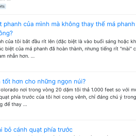
lts
ạt phanh của mình mà không thay thế má phanh
hông?
 của tôi bắt đầu rít lên (đặc biệt là vào buổi sáng hoặc khi
ặc biệt của má phanh đã hoàn thành, nhưng tiếng rít "mài" 
àm nhẵn hơn. …
h tốt hơn cho những ngọn núi?
olorado nơi trong vòng 20 dặm tôi thả 1.000 feet so với 
uạt phía trước của tôi hơi cong vênh, chỉ đáng chú ý tron
ng để thay …
ại bỏ cánh quạt phía trước