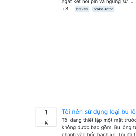
ngắt kết nối pin và ngừng sử …
8
brakes
brake-rotor
Tôi nên sử dụng loại bu 
1
Tôi đang thiết lập một mặt trướ
không được bao gồm. Bu lông tư
phanh vào hốc bánh xe. Tôi đã 