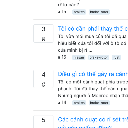
rôto nào?
15
brakes
brake-rotor
Tôi có cần phải thay thế 
3
Tôi vừa mới mua của tôi đã qua
hiểu biết của tôi đối với ô tô có
của mình bị rỉ …
15
nissan
brake-rotor
rust
Điều gì có thể gây ra cá
4
Tôi có một cánh quạt phía trước 
phanh. Tôi đã thay thế cánh quạ
Những người ở Monroe nhận thấ
14
brakes
brake-rotor
Các cánh quạt có rỉ sét 
5
với các miếng đệm?