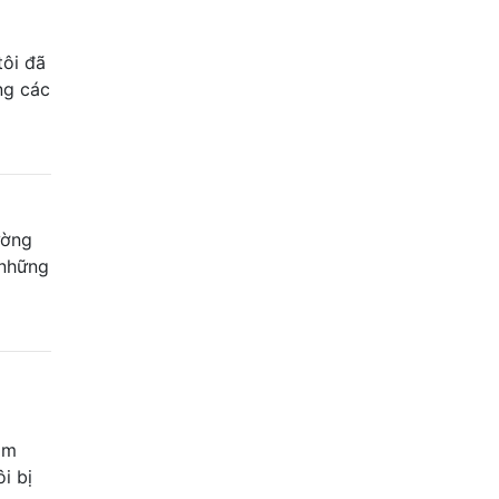
tôi đã
ng các
ường
 những
ặm
i bị