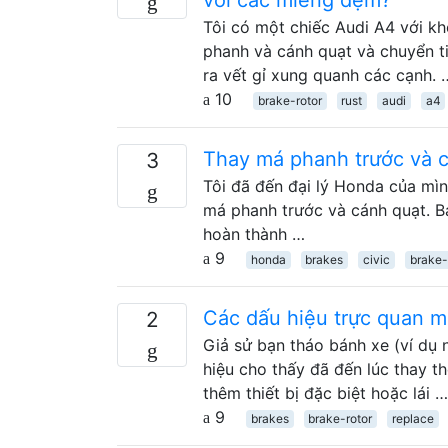
Tôi có một chiếc Audi A4 với kh
phanh và cánh quạt và chuyển ti
ra vết gỉ xung quanh các cạnh. 
10
brake-rotor
rust
audi
a4
Thay má phanh trước và 
3
Tôi đã đến đại lý Honda của mình
má phanh trước và cánh quạt. Báo
hoàn thành …
9
honda
brakes
civic
brake-
Các dấu hiệu trực quan m
2
Giả sử bạn tháo bánh xe (ví dụ 
hiệu cho thấy đã đến lúc thay t
thêm thiết bị đặc biệt hoặc lái …
9
brakes
brake-rotor
replace