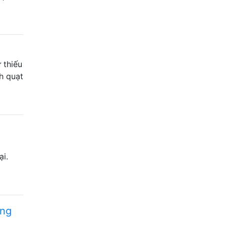
 thiếu
nh quạt
i
ại.
ùng