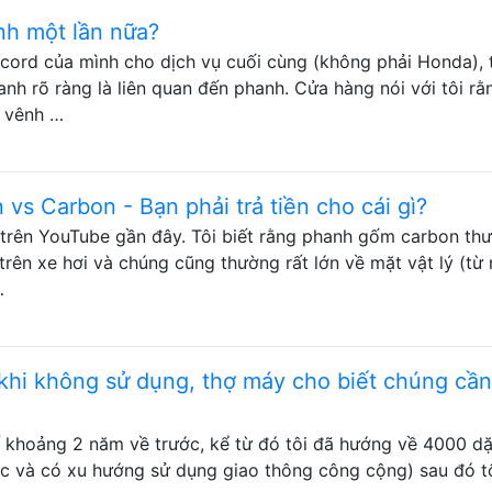
nh một lần nữa?
cord của mình cho dịch vụ cuối cùng (không phải Honda), 
hanh rõ ràng là liên quan đến phanh. Cửa hàng nói với tôi rằ
g vênh …
vs Carbon - Bạn phải trả tiền cho cái gì?
 trên YouTube gần đây. Tôi biết rằng phanh gốm carbon th
 trên xe hơi và chúng cũng thường rất lớn về mặt vật lý (từ
…
 khi không sử dụng, thợ máy cho biết chúng cần
hế khoảng 2 năm về trước, kể từ đó tôi đã hướng về 4000 d
ệc và có xu hướng sử dụng giao thông công cộng) sau đó tô