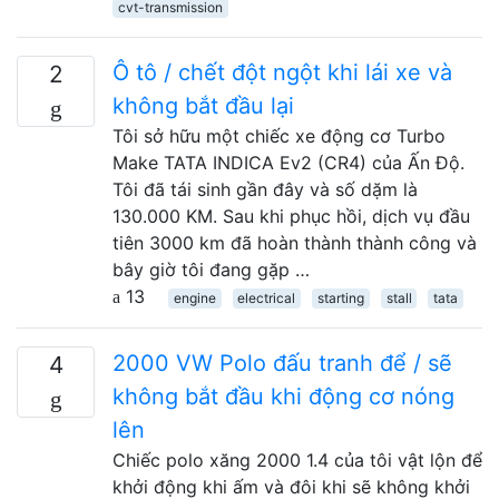
cvt-transmission
Ô tô / chết đột ngột khi lái xe và
2
không bắt đầu lại
Tôi sở hữu một chiếc xe động cơ Turbo
Make TATA INDICA Ev2 (CR4) của Ấn Độ.
Tôi đã tái sinh gần đây và số dặm là
130.000 KM. Sau khi phục hồi, dịch vụ đầu
tiên 3000 km đã hoàn thành thành công và
bây giờ tôi đang gặp …
13
engine
electrical
starting
stall
tata
2000 VW Polo đấu tranh để / sẽ
4
không bắt đầu khi động cơ nóng
lên
Chiếc polo xăng 2000 1.4 của tôi vật lộn để
khởi động khi ấm và đôi khi sẽ không khởi