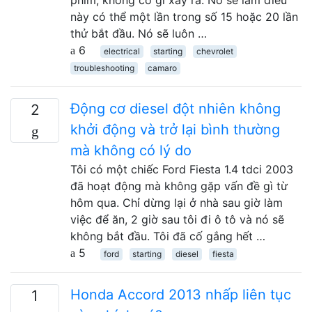
phím, không có gì xảy ra. Nó sẽ làm điều
này có thể một lần trong số 15 hoặc 20 lần
thử bắt đầu. Nó sẽ luôn …
6
electrical
starting
chevrolet
troubleshooting
camaro
Động cơ diesel đột nhiên không
2
khởi động và trở lại bình thường
mà không có lý do
Tôi có một chiếc Ford Fiesta 1.4 tdci 2003
đã hoạt động mà không gặp vấn đề gì từ
hôm qua. Chỉ dừng lại ở nhà sau giờ làm
việc để ăn, 2 giờ sau tôi đi ô tô và nó sẽ
không bắt đầu. Tôi đã cố gắng hết …
5
ford
starting
diesel
fiesta
Honda Accord 2013 nhấp liên tục
1