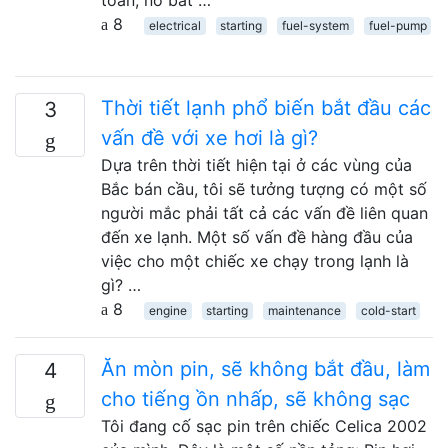
toàn, nó bắt …
8
electrical
starting
fuel-system
fuel-pump
Thời tiết lạnh phổ biến bắt đầu các
3
vấn đề với xe hơi là gì?
Dựa trên thời tiết hiện tại ở các vùng của
Bắc bán cầu, tôi sẽ tưởng tượng có một số
người mắc phải tất cả các vấn đề liên quan
đến xe lạnh. Một số vấn đề hàng đầu của
việc cho một chiếc xe chạy trong lạnh là
gì? …
8
engine
starting
maintenance
cold-start
Ăn mòn pin, sẽ không bắt đầu, làm
4
cho tiếng ồn nhấp, sẽ không sạc
Tôi đang cố sạc pin trên chiếc Celica 2002