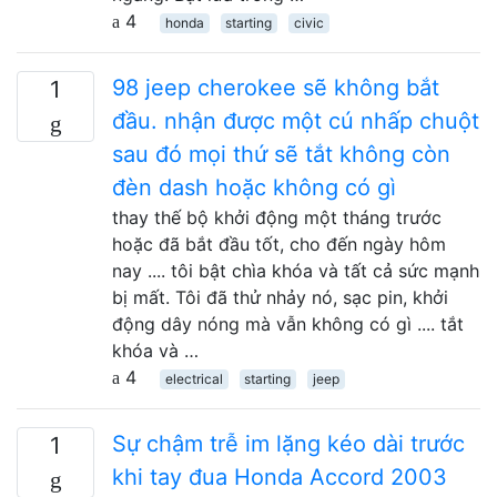
4
honda
starting
civic
98 jeep cherokee sẽ không bắt
1
đầu. nhận được một cú nhấp chuột
sau đó mọi thứ sẽ tắt không còn
đèn dash hoặc không có gì
thay thế bộ khởi động một tháng trước
hoặc đã bắt đầu tốt, cho đến ngày hôm
nay .... tôi bật chìa khóa và tất cả sức mạnh
bị mất. Tôi đã thử nhảy nó, sạc pin, khởi
động dây nóng mà vẫn không có gì .... tắt
khóa và …
4
electrical
starting
jeep
Sự chậm trễ im lặng kéo dài trước
1
khi tay đua Honda Accord 2003