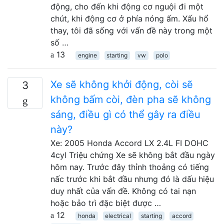
động, cho đến khi động cơ nguội đi một
chút, khi động cơ ở phía nóng ấm. Xấu hổ
thay, tôi đã sống với vấn đề này trong một
số …
13
engine
starting
vw
polo
Xe sẽ không khởi động, còi sẽ
3
không bấm còi, đèn pha sẽ không
sáng, điều gì có thể gây ra điều
này?
Xe: 2005 Honda Accord LX 2.4L FI DOHC
4cyl Triệu chứng Xe sẽ không bắt đầu ngày
hôm nay. Trước đây thỉnh thoảng có tiếng
nấc trước khi bắt đầu nhưng đó là dấu hiệu
duy nhất của vấn đề. Không có tai nạn
hoặc bảo trì đặc biệt được …
12
honda
electrical
starting
accord