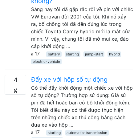
không?
Sáng nay tôi đã gặp rắc rối về pin với chiếc
VW Eurovan đời 2001 của tôi. Khi nó xảy
ra, bố chồng tôi đã đến đúng lúc trong
chiếc Toyota Camry hybrid mới lạ mắt của
mình. Vì vậy, chúng tôi đã mở mui xe, đào
cáp khởi động …
17
battery
starting
jump-start
hybrid
electric-vehicle
Đẩy xe với hộp số tự động
4
Có thể đẩy khởi động một chiếc xe với hộp
số tự động? Trường hợp sử dụng: Giả sử
pin đã hết hoặc bạn có bộ khởi động kém.
Tôi biết điều này có thể được thực hiện
trên những chiếc xe thủ công bằng cách
đưa xe vào hộp …
17
starting
automatic-transmission