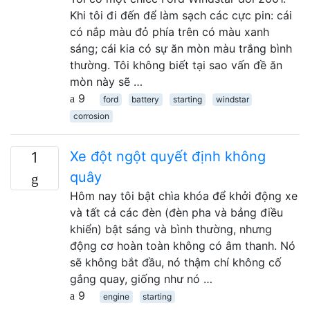
Khi tôi đi đến để làm sạch các cực pin: cái
có nắp màu đỏ phía trên có màu xanh
sáng; cái kia có sự ăn mòn màu trắng bình
thường. Tôi không biết tại sao vấn đề ăn
mòn này sẽ …
9
ford
battery
starting
windstar
corrosion
Xe đột ngột quyết định không
1
quây
Hôm nay tôi bật chìa khóa để khởi động xe
và tất cả các đèn (đèn pha và bảng điều
khiển) bật sáng và bình thường, nhưng
động cơ hoàn toàn không có âm thanh. Nó
sẽ không bắt đầu, nó thậm chí không cố
gắng quay, giống như nó …
9
engine
starting