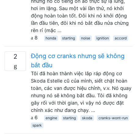
nhưng nó có tiếng ồn ào thực sự lạ lùng,
hơi im lặng. Sau một vài lần thử, nó khởi
động hoàn toàn tốt. Đôi khi nó khởi động
lần đầu tiên, đôi khi nó bắt đầu nửa chừng
rên rỉ (mặc …
8
honda
starting
noise
ignition
accord
Động cơ cranks nhưng sẽ không
2
bắt đầu
Tôi đã hoàn thành việc lắp ráp động cơ
Skoda Estelle cũ của mình, siết chặt hoàn
toàn, các van được hiệu chỉnh, v.v. Nó quay
nhưng nó sẽ không bắt đầu. Tôi đã không
gây rối với thời gian, vì vậy nó được đặt
chính xác như đang chạy. …
6
engine
starting
skoda
cranks-wont-run
spark