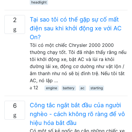
headlight
Tại sao tôi có thể gặp sự cố mất
2
điện sau khi khởi động xe với AC
On?
Tôi có một chiếc Chrysler 2000 2000
thường chạy tốt. Tôi đã nhận thấy rằng nếu
tôi khởi động xe, bật AC và lùi ra khỏi
đường lái xe, động cơ dường như vật lộn /
âm thanh như nó sẽ bị đình trệ. Nếu tôi tắt
AC, nó lập …
12
engine
battery
ac
starting
Công tắc ngắt bắt đầu của người
6
nghèo - cách không rõ ràng để vô
hiệu hóa bắt đầu
Có một số kẻ ngốc ăn cắp những chiếc xe