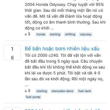
2004 Honda Odyssey. Chạy tuyệt vời 95%
thời gian. Sau đó mỗi tháng một lần nó có
vấn đề. Mô tả vấn đề Đánh lửa hoạt động
tốt, động cơ âm thanh bình thường. Sau khi
động cơ khởi …
3
honda
starting
shifting
odyssey
Bể bẩn hoặc bơm nhiên liệu xấu
1
Tôi có 2000 c240. Tôi đã vật lộn với vấn
đề bắt đầu trong 5 ngày qua. Câu chuyện
bắt đầu khi tôi không thể khởi động xe sau
khi lái xe được 5 phút. Tôi bật và tắt 4-5
lần sau đó xe khởi động. Rồi một ngày nọ,
…
3
starting
mercedes-benz
fuel-tank
fuel-pump