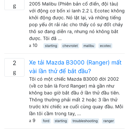
2005 Malibu (Phiên bản cổ điển, đội tàu)
với động cơ bốn xi lanh 2.2 L Ecotec không
khởi động được. Nó lật lại, và những tiếng
pop yếu ớt rải rác cho thấy có sự đốt cháy
thô sơ đang diễn ra, nhưng nó không bắt
được. Tôi đã …
10
starting
chevrolet
malibu
ecotec
Xe tải Mazda B3000 (Ranger) mất
2
vài lần thử để bắt đầu?
Tôi có một chiếc Mazda B3000 đời 2002
(về cơ bản là Ford Ranger) mà gần như
không bao giờ bắt đầu ở lần thử đầu tiên.
Thông thường phải mất 2 hoặc 3 lần thử
trước khi chiếc xe cuối cùng quay đầu. Mỗi
lần tôi cầm trong tay, …
9
ford
starting
troubleshooting
ranger