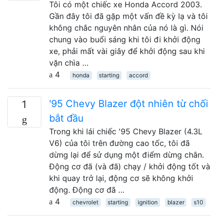
Tôi có một chiếc xe Honda Accord 2003.
Gần đây tôi đã gặp một vấn đề kỳ lạ và tôi
không chắc nguyên nhân của nó là gì. Nói
chung vào buổi sáng khi tôi đi khởi động
xe, phải mất vài giây để khởi động sau khi
vặn chìa …
4
honda
starting
accord
'95 Chevy Blazer đột nhiên từ chối
1
bắt đầu
Trong khi lái chiếc '95 Chevy Blazer (4.3L
V6) của tôi trên đường cao tốc, tôi đã
dừng lại để sử dụng một điểm dừng chân.
Động cơ đã (và đã) chạy / khởi động tốt và
khi quay trở lại, động cơ sẽ không khởi
động. Động cơ đã …
4
chevrolet
starting
ignition
blazer
s10