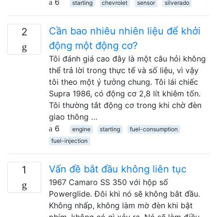
6
starting
chevrolet
sensor
silverado
Cần bao nhiêu nhiên liệu để khởi
2
động một động cơ?
Tôi đánh giá cao đây là một câu hỏi không
thể trả lời trong thực tế và số liệu, vì vậy
tôi theo một ý tưởng chung. Tôi lái chiếc
Supra 1986, có động cơ 2,8 lít khiêm tốn.
Tôi thường tắt động cơ trong khi chờ đèn
giao thông …
6
engine
starting
fuel-consumption
fuel-injection
Vấn đề bắt đầu không liên tục
1
1967 Camaro SS 350 với hộp số
Powerglide. Đôi khi nó sẽ không bắt đầu.
Không nhấp, không làm mờ đèn khi bật