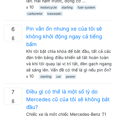
lần. Hai năm trước, động cơ …
10
motorcycle
starting
fuel-system
carburetor
kawasaki
Pin vẫn ổn nhưng xe của tôi sẽ
6
không khởi động ngay cả tiếng
bấm
Khi tôi bật chìa khóa để bắt đầu, tất cả các
đèn trên bảng điều khiển sẽ tắt hoàn toàn
và khi tôi quay lại vị trí tắt, đèn gạch ngang
sẽ sáng lên. Vấn đề có thể là gì nếu pin ổn?
10
starting
car
power
Điều gì có thể là một số lý do
7
Mercedes cũ của tôi sẽ không bắt
đầu?
Chiếc xe là một chiếc Mercedes-Benz T1