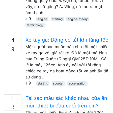
không quay đầu. B: Đợi đã, tôi bối rối. Vì
vậy, nó cố gắng? A: Vâng, nó tạo ra một
âm thanh. …
9
engine
starting
engine-theory
terminology
Xe tay ga: Động cơ tắt khi tăng tốc
4
Một người bạn muốn bán cho tôi một chiếc
xe tay ga với giá rất rẻ. Đó là một mô hình
của Trung Quốc (Qingqi QM125T-10M). Có
lẽ là máy 125cc. Anh ấy nói với tôi rằng
chiếc xe tay ga hoạt động tốt và anh ấy đã
sử dụng …
9
starting
scooter
acceleration
Tại sao màu sắc khác nhau của ăn
1
mòn thiết bị đầu cuối trên pin?
Tôi có một chiếc Ford Windstar đời 2001.