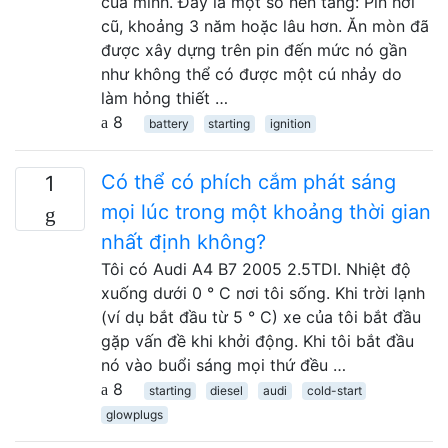
của mình. Đây là một số nền tảng: Pin hơi
cũ, khoảng 3 năm hoặc lâu hơn. Ăn mòn đã
được xây dựng trên pin đến mức nó gần
như không thể có được một cú nhảy do
làm hỏng thiết …
8
battery
starting
ignition
Có thể có phích cắm phát sáng
1
mọi lúc trong một khoảng thời gian
nhất định không?
Tôi có Audi A4 B7 2005 2.5TDI. Nhiệt độ
xuống dưới 0 ° C nơi tôi sống. Khi trời lạnh
(ví dụ bắt đầu từ 5 ° C) xe của tôi bắt đầu
gặp vấn đề khi khởi động. Khi tôi bắt đầu
nó vào buổi sáng mọi thứ đều …
8
starting
diesel
audi
cold-start
glowplugs