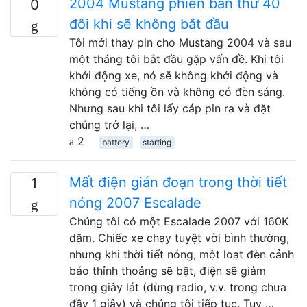
2004 Mustang phiên bản thứ 40
0
đôi khi sẽ không bắt đầu
Tôi mới thay pin cho Mustang 2004 và sau
một tháng tôi bắt đầu gặp vấn đề. Khi tôi
khởi động xe, nó sẽ không khởi động và
không có tiếng ồn và không có đèn sáng.
Nhưng sau khi tôi lấy cáp pin ra và đặt
chúng trở lại, …
2
battery
starting
Mất điện gián đoạn trong thời tiết
1
nóng 2007 Escalade
Chúng tôi có một Escalade 2007 với 160K
dặm. Chiếc xe chạy tuyệt vời bình thường,
nhưng khi thời tiết nóng, một loạt đèn cảnh
báo thỉnh thoảng sẽ bật, điện sẽ giảm
trong giây lát (dừng radio, v.v. trong chưa
đầy 1 giây) và chúng tôi tiếp tục. Tuy …